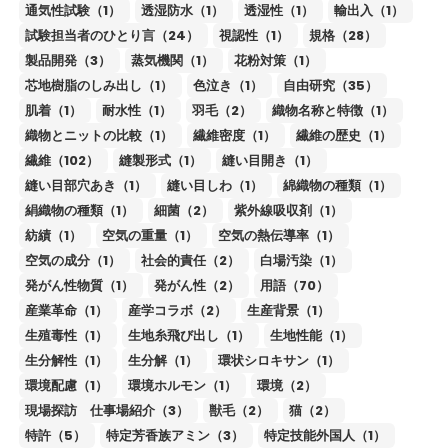
通気性試験（1）
透湿防水（1）
透湿性（1）
輸出入（1）
試験担当者のひとり言（24）
視認性（1）
規格（28）
製品開発（3）
蒸気機関（1）
花粉対策（1）
芯地樹脂のしみ出し（1）
色泣き（1）
自由研究（35）
肌着（1）
耐水性（1）
羽毛（2）
織物名称と特徴（1）
織物とニットの比較（1）
繊維密度（1）
繊維の歴史（1）
繊維（102）
縫製形式（1）
縫い目開き（1）
縫い目部穴あき（1）
縫い目しわ（1）
綿織物の種類（1）
絹織物の種類（1）
細菌（2）
紫外線吸収剤（1）
紡績（1）
空気の重量（1）
空気の熱伝導率（1）
空気の成分（1）
社会的責任（2）
白場汚染（1）
発がん性物質（1）
発がん性（2）
用語（70）
産業革命（1）
産学コラボ（2）
生産背景（1）
生殖毒性（1）
生地糸飛び出し（1）
生地性能（1）
生分解性（1）
生分解（1）
環状シロキサン（1）
環境配慮（1）
環境ホルモン（1）
環境（2）
現場探訪 仕事場紹介（3）
獣毛（2）
猫（2）
特許（5）
特定芳香族アミン（3）
特定技能外国人（1）