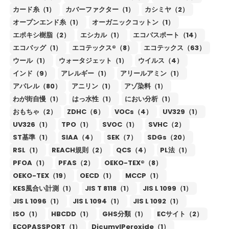
カード糸（1）
カバーファクター（1）
カシミヤ（2）
オープンエンド糸（1）
オーガニックコットン（1）
エポキシ樹脂（2）
エシカル（1）
エコパスポート（14）
エコバッグ（1）
エコテックス®（8）
エコテックス（63）
ウール（1）
ウォータジェット（1）
ウイルス（4）
インド（9）
アレルギー（1）
アリールアミン（1）
アパレル（80）
アニリン（1）
アゾ染料（1）
わが街自慢（1）
はっ水性（1）
におい分析（1）
おもちゃ（2）
ZDHC（6）
VOCs（4）
UV329（1）
UV326（1）
TPO（1）
SVOC（1）
SVHC（2）
ST基準（1）
SIAA（4）
SEK（7）
SDGs（20）
RSL（1）
REACH規則（2）
QCS（4）
PL法（1）
PFOA（1）
PFAS（2）
OEKO-TEX®（8）
OEKO-TEX（19）
OECD（1）
MCCP（1）
KES風合い計測（1）
JIS T 8118（1）
JIS L 1099（1）
JIS L 1096（1）
JIS L 1094（1）
JIS L 1092（1）
ISO（1）
HBCDD（1）
GHS分類（1）
ECサイト（2）
ECOPASSPORT（1）
DicumylPeroxide（1）