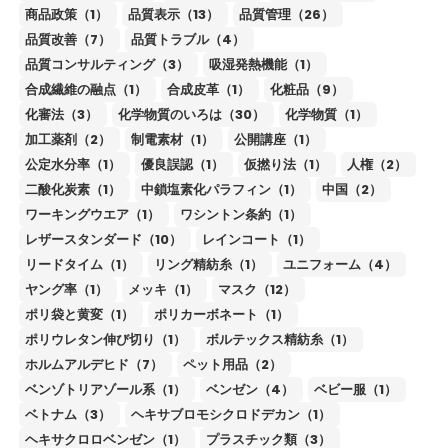
商品政策（1）
品質表示（13）
品質管理（26）
品質改善（7）
品質トラブル（4）
品質コンサルティング（3）
吸湿発熱機能（1）
合成繊維の融点（1）
合成皮革（1）
化粧品（9）
化審法（3）
化学物質のいろは（30）
化学物質（1）
加工薬剤（2）
制電素材（1）
公開講座（1）
公定水分率（1）
優良誤認（1）
仮撚り法（1）
人権（2）
二酸化炭素（1）
中鎖塩素化パラフィン（1）
中国（2）
ワーキングウエア（1）
ワシントン条約（1）
レザースタンダード（10）
レインコート（1）
リードタイム（1）
リング精紡糸（1）
ユニフォーム（4）
ヤング率（1）
メッキ（1）
マスク（12）
ポリ袋と黄変（1）
ポリカーボネート（1）
ポリウレタン伸び切り（1）
ボルテックス精紡糸（1）
ホルムアルデヒド（7）
ペット用品（2）
ベンゾトリアゾール系（1）
ベンゼン（4）
ベビー服（1）
ベトナム（3）
ヘキサブロモシクロドデカン（1）
ヘキサクロロベンゼン（1）
プラスチック類（3）