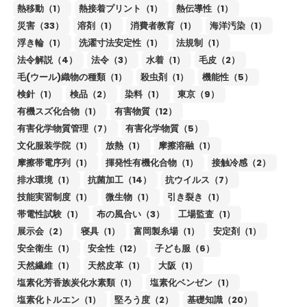
熱移動（1）
熱接着プリント（1）
熱伝導性（1）
災害（33）
溶剤（1）
消費者教育（1）
海洋汚染（1）
浮き輪（1）
洗濯寸法安定性（1）
法規制（1）
法令解説（4）
法令（3）
水着（1）
毛皮（2）
毛(ウール)織物の種類（1）
殺虫剤（1）
機能性（5）
検針（1）
検品（2）
染料（1）
東京（9）
有機スズ化合物（1）
有害物質（12）
有害化学物質管理（7）
有害化学物質（5）
文化服装学院（1）
放熱（1）
摩擦溶融（1）
摩擦帯電序列（1）
揮発性有機化合物（1）
接触冷感（2）
排水環境（1）
抗菌加工（14）
抗ウイルス（7）
技能実習制度（1）
微生物（1）
引き裂き（1）
帯電性試験（1）
布の風合い（3）
工場監査（1）
展示会（2）
寝具（1）
富岡製糸場（1）
安定剤（1）
安全衛生（1）
安全性（12）
子ども服（6）
天然繊維（1）
天然皮革（1）
大阪（1）
塩素化芳香族炭化水素類（1）
塩素化ベンゼン（1）
塩素化トルエン（1）
堅ろう度（2）
基礎知識（20）