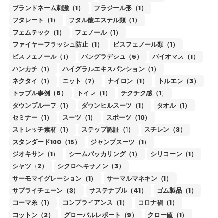
ブランドネーム刺激（1）
フラジール形（1）
フタレート（1）
フタル酸エステル類（1）
フェムテック（1）
フェノール（1）
ファイヤーフラッシュ防止（1）
ビスフェノール類（1）
ビスフェノール（1）
バングラデシュ（6）
バイオマス（1）
ハンカチ（1）
ハイグラルエキスパンション（1）
ネクタイ（1）
ニット（7）
ナイロン（1）
トルエン（3）
トラブル事例（6）
トイレ（1）
チクチク感（1）
ダウンプルーフ（1）
ダウンヒルスーツ（1）
タオル（1）
セミナー（1）
スーツ（1）
スポーツ（10）
ストレッチ素材（1）
ステップ認証（1）
スチレン（3）
スタンダード100（15）
ジャンプスーツ（1）
ジオキサン（1）
シームパッカリング（1）
シリコーン（1）
シャツ（2）
シクロヘキサノン（3）
サーモマイグレーション（1）
サーマルマネキン（1）
サプライチェーン（3）
サステナブル（41）
ゴム製品（1）
コーマ糸（1）
コンプライアンス（1）
コロナ禍（1）
コットン（2）
グローバルレポート（9）
クロー値（1）