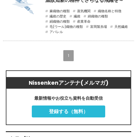
温故知新の精神でさらなる飛躍を～
麻織物の種類
蒸気機関
織物名称と特徴
繊維の歴史
繊維
綿織物の種類
絹織物の種類
産業革命
毛(ウール)織物の種類
富岡製糸場
天然繊維
アパレル
1
Nissenkenアンテナ(メルマガ)
最新情報やお役立ち資料を自動受信
登録する（無料）