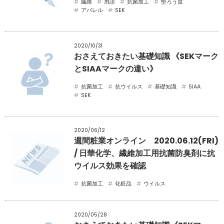
繊維
用語
抗菌加工
堅ろう度
アパレル
SEK
2020/10/31
おさえておきたい基礎知識 《SEKマーク
とSIAAマークの違い》
抗菌加工
抗ウイルス
基礎知識
SIAA
SEK
2020/06/12
週間粧業オンライン 2020.06.12(FRI)
/ 日華化学、繊維加工用抗菌防臭剤に抗
ウイルス効果を確認
抗菌加工
化粧品
ウイルス
2020/05/28