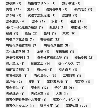
熱移動（1）
熱接着プリント（1）
熱伝導性（1）
災害（33）
溶剤（1）
消費者教育（1）
海洋汚染（1）
浮き輪（1）
洗濯寸法安定性（1）
法規制（1）
法令解説（4）
法令（3）
水着（1）
毛皮（2）
毛(ウール)織物の種類（1）
殺虫剤（1）
機能性（5）
検針（1）
検品（2）
染料（1）
東京（9）
有機スズ化合物（1）
有害物質（12）
有害化学物質管理（7）
有害化学物質（5）
文化服装学院（1）
放熱（1）
摩擦溶融（1）
摩擦帯電序列（1）
揮発性有機化合物（1）
接触冷感（2）
排水環境（1）
抗菌加工（14）
抗ウイルス（7）
技能実習制度（1）
微生物（1）
引き裂き（1）
帯電性試験（1）
布の風合い（3）
工場監査（1）
展示会（2）
寝具（1）
富岡製糸場（1）
安定剤（1）
安全衛生（1）
安全性（12）
子ども服（6）
天然繊維（1）
天然皮革（1）
大阪（1）
塩素化芳香族炭化水素類（1）
塩素化ベンゼン（1）
塩素化トルエン（1）
堅ろう度（2）
基礎知識（20）