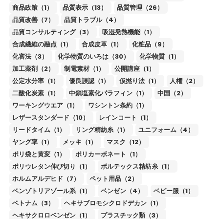
商品政策（1）
品質表示（13）
品質管理（26）
品質改善（7）
品質トラブル（4）
品質コンサルティング（3）
吸湿発熱機能（1）
合成繊維の融点（1）
合成皮革（1）
化粧品（9）
化審法（3）
化学物質のいろは（30）
化学物質（1）
加工薬剤（2）
制電素材（1）
公開講座（1）
公定水分率（1）
優良誤認（1）
仮撚り法（1）
人権（2）
二酸化炭素（1）
中鎖塩素化パラフィン（1）
中国（2）
ワーキングウエア（1）
ワシントン条約（1）
レザースタンダード（10）
レインコート（1）
リードタイム（1）
リング精紡糸（1）
ユニフォーム（4）
ヤング率（1）
メッキ（1）
マスク（12）
ポリ袋と黄変（1）
ポリカーボネート（1）
ポリウレタン伸び切り（1）
ボルテックス精紡糸（1）
ホルムアルデヒド（7）
ペット用品（2）
ベンゾトリアゾール系（1）
ベンゼン（4）
ベビー服（1）
ベトナム（3）
ヘキサブロモシクロドデカン（1）
ヘキサクロロベンゼン（1）
プラスチック類（3）