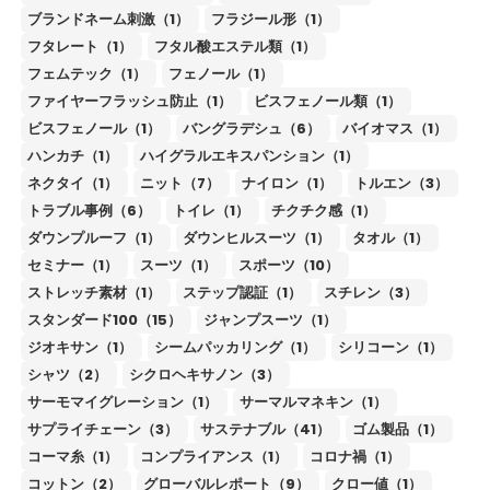
ブランドネーム刺激（1）
フラジール形（1）
フタレート（1）
フタル酸エステル類（1）
フェムテック（1）
フェノール（1）
ファイヤーフラッシュ防止（1）
ビスフェノール類（1）
ビスフェノール（1）
バングラデシュ（6）
バイオマス（1）
ハンカチ（1）
ハイグラルエキスパンション（1）
ネクタイ（1）
ニット（7）
ナイロン（1）
トルエン（3）
トラブル事例（6）
トイレ（1）
チクチク感（1）
ダウンプルーフ（1）
ダウンヒルスーツ（1）
タオル（1）
セミナー（1）
スーツ（1）
スポーツ（10）
ストレッチ素材（1）
ステップ認証（1）
スチレン（3）
スタンダード100（15）
ジャンプスーツ（1）
ジオキサン（1）
シームパッカリング（1）
シリコーン（1）
シャツ（2）
シクロヘキサノン（3）
サーモマイグレーション（1）
サーマルマネキン（1）
サプライチェーン（3）
サステナブル（41）
ゴム製品（1）
コーマ糸（1）
コンプライアンス（1）
コロナ禍（1）
コットン（2）
グローバルレポート（9）
クロー値（1）