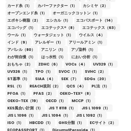
カード糸（1）
カバーファクター（1）
カシミヤ（2）
オープンエンド糸（1）
オーガニックコットン（1）
エポキシ樹脂（2）
エシカル（1）
エコパスポート（14）
エコバッグ（1）
エコテックス®（8）
エコテックス（63）
ウール（1）
ウォータジェット（1）
ウイルス（4）
インド（9）
アレルギー（1）
アリールアミン（1）
アパレル（80）
アニリン（1）
アゾ染料（1）
わが街自慢（1）
はっ水性（1）
におい分析（1）
おもちゃ（2）
ZDHC（6）
VOCs（4）
UV329（1）
UV326（1）
TPO（1）
SVOC（1）
SVHC（2）
ST基準（1）
SIAA（4）
SEK（7）
SDGs（20）
RSL（1）
REACH規則（2）
QCS（4）
PL法（1）
PFOA（1）
PFAS（2）
OEKO-TEX®（8）
OEKO-TEX（19）
OECD（1）
MCCP（1）
KES風合い計測（1）
JIS T 8118（1）
JIS L 1099（1）
JIS L 1096（1）
JIS L 1094（1）
JIS L 1092（1）
ISO（1）
HBCDD（1）
GHS分類（1）
ECサイト（2）
ECOPASSPORT（1）
DicumylPeroxide（1）