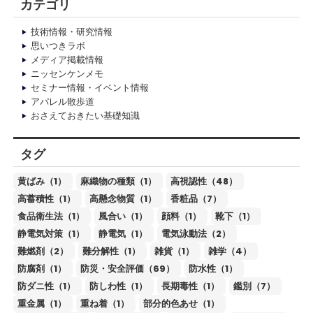
カテゴリ
技術情報・研究情報
思いつきラボ
メディア掲載情報
ニッセンケンメモ
セミナー情報・イベント情報
アパレル散歩道
おさえておきたい基礎知識
タグ
黄ばみ（1）
麻織物の種類（1）
高視認性（48）
高蓄積性（1）
高懸念物質（1）
香粧品（7）
食品衛生法（1）
風合い（1）
顔料（1）
靴下（1）
静電気対策（1）
静電気（1）
電気泳動法（2）
難燃剤（2）
難分解性（1）
雑貨（1）
雑学（4）
防腐剤（1）
防災・安全評価（69）
防水性（1）
防ダニ性（1）
防しわ性（1）
長期毒性（1）
鑑別（7）
重金属（1）
重ね着（1）
部分的色あせ（1）