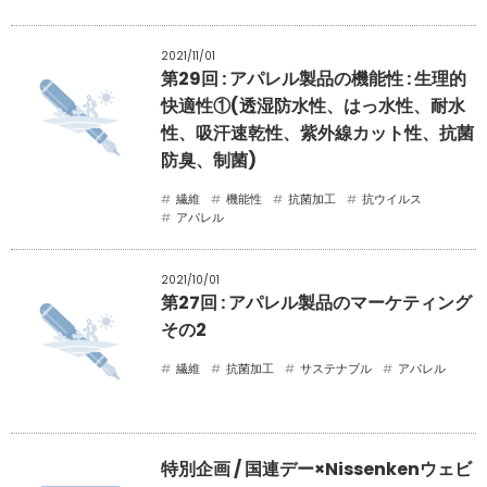
2021/11/01
第29回 : アパレル製品の機能性 : 生理的
快適性①(透湿防水性、はっ水性、耐水
性、吸汗速乾性、紫外線カット性、抗菌
防臭、制菌)
繊維
機能性
抗菌加工
抗ウイルス
アパレル
2021/10/01
第27回 : アパレル製品のマーケティング
その2
繊維
抗菌加工
サステナブル
アパレル
特別企画 / 国連デー×Nissenkenウェビ