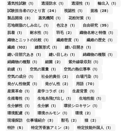
通気性試験（1）
透湿防水（1）
透湿性（1）
輸出入（1）
試験担当者のひとり言（24）
視認性（1）
規格（28）
製品開発（3）
蒸気機関（1）
花粉対策（1）
芯地樹脂のしみ出し（1）
色泣き（1）
自由研究（35）
肌着（1）
耐水性（1）
羽毛（2）
織物名称と特徴（1）
織物とニットの比較（1）
繊維密度（1）
繊維の歴史（1）
繊維（102）
縫製形式（1）
縫い目開き（1）
縫い目部穴あき（1）
縫い目しわ（1）
綿織物の種類（1）
絹織物の種類（1）
細菌（2）
紫外線吸収剤（1）
紡績（1）
空気の重量（1）
空気の熱伝導率（1）
空気の成分（1）
社会的責任（2）
白場汚染（1）
発がん性物質（1）
発がん性（2）
用語（70）
産業革命（1）
産学コラボ（2）
生産背景（1）
生殖毒性（1）
生地糸飛び出し（1）
生地性能（1）
生分解性（1）
生分解（1）
環状シロキサン（1）
環境配慮（1）
環境ホルモン（1）
環境（2）
現場探訪 仕事場紹介（3）
獣毛（2）
猫（2）
特許（5）
特定芳香族アミン（3）
特定技能外国人（1）