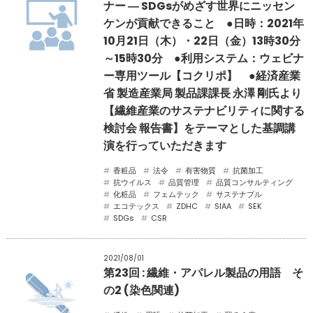
ナー ― SDGsがめざす世界にニッセン
ケンが貢献できること ●日時：2021年
10月21日（木）・22日（金）13時30分
～15時30分 ●利用システム：ウェビナ
ー専用ツール【コクリポ】 ●経済産業
省 製造産業局 製品課課長 永澤 剛氏より
【繊維産業のサステナビリティに関する
検討会 報告書】をテーマとした基調講
演を行っていただきます
香粧品
法令
有害物質
抗菌加工
抗ウイルス
品質管理
品質コンサルティング
化粧品
フェムテック
サステナブル
エコテックス
ZDHC
SIAA
SEK
SDGs
CSR
2021/08/01
第23回 : 繊維・アパレル製品の用語 そ
の2 (染色関連)