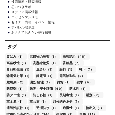
技術情報・研究情報
思いつきラボ
メディア掲載情報
ニッセンケンメモ
セミナー情報・イベント情報
アパレル散歩道
おさえておきたい基礎知識
タグ
黄ばみ（1）
麻織物の種類（1）
高視認性（48）
高蓄積性（1）
高懸念物質（1）
香粧品（7）
食品衛生法（1）
風合い（1）
顔料（1）
靴下（1）
静電気対策（1）
静電気（1）
電気泳動法（2）
難燃剤（2）
難分解性（1）
雑貨（1）
雑学（4）
防腐剤（1）
防災・安全評価（69）
防水性（1）
防ダニ性（1）
防しわ性（1）
長期毒性（1）
鑑別（7）
重金属（1）
重ね着（1）
部分的色あせ（1）
通気性試験（1）
透湿防水（1）
透湿性（1）
輸出入（1）
試験担当者のひとり言（24）
視認性（1）
規格（28）