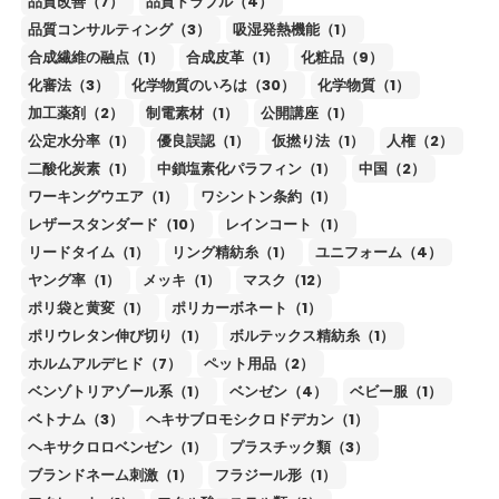
品質改善（7）
品質トラブル（4）
品質コンサルティング（3）
吸湿発熱機能（1）
合成繊維の融点（1）
合成皮革（1）
化粧品（9）
化審法（3）
化学物質のいろは（30）
化学物質（1）
加工薬剤（2）
制電素材（1）
公開講座（1）
公定水分率（1）
優良誤認（1）
仮撚り法（1）
人権（2）
二酸化炭素（1）
中鎖塩素化パラフィン（1）
中国（2）
ワーキングウエア（1）
ワシントン条約（1）
レザースタンダード（10）
レインコート（1）
リードタイム（1）
リング精紡糸（1）
ユニフォーム（4）
ヤング率（1）
メッキ（1）
マスク（12）
ポリ袋と黄変（1）
ポリカーボネート（1）
ポリウレタン伸び切り（1）
ボルテックス精紡糸（1）
ホルムアルデヒド（7）
ペット用品（2）
ベンゾトリアゾール系（1）
ベンゼン（4）
ベビー服（1）
ベトナム（3）
ヘキサブロモシクロドデカン（1）
ヘキサクロロベンゼン（1）
プラスチック類（3）
ブランドネーム刺激（1）
フラジール形（1）