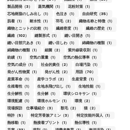
製品開発（3）
蒸気機関（1）
花粉対策（1）
芯地樹脂のしみ出し（1）
色泣き（1）
自由研究（35）
肌着（1）
耐水性（1）
羽毛（2）
織物名称と特徴（1）
織物とニットの比較（1）
繊維密度（1）
繊維の歴史（1）
繊維（102）
縫製形式（1）
縫い目開き（1）
縫い目部穴あき（1）
縫い目しわ（1）
綿織物の種類（1）
絹織物の種類（1）
細菌（2）
紫外線吸収剤（1）
紡績（1）
空気の重量（1）
空気の熱伝導率（1）
空気の成分（1）
社会的責任（2）
白場汚染（1）
発がん性物質（1）
発がん性（2）
用語（70）
産業革命（1）
産学コラボ（2）
生産背景（1）
生殖毒性（1）
生地糸飛び出し（1）
生地性能（1）
生分解性（1）
生分解（1）
環状シロキサン（1）
環境配慮（1）
環境ホルモン（1）
環境（2）
現場探訪 仕事場紹介（3）
獣毛（2）
猫（2）
特許（5）
特定芳香族アミン（3）
特定技能外国人（1）
熱移動（1）
熱接着プリント（1）
熱伝導性（1）
災害（33）
溶剤（1）
消費者教育（1）
海洋汚染（1）