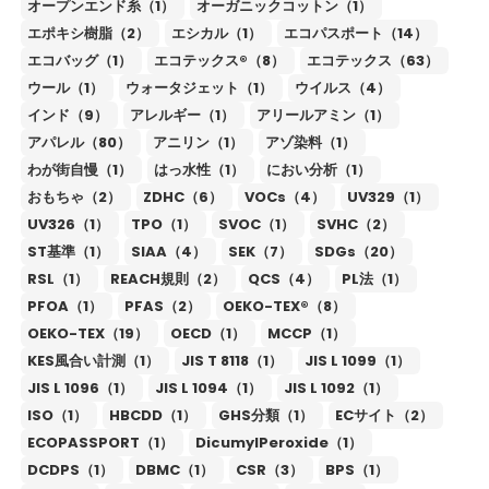
オープンエンド糸（1）
オーガニックコットン（1）
エポキシ樹脂（2）
エシカル（1）
エコパスポート（14）
エコバッグ（1）
エコテックス®（8）
エコテックス（63）
ウール（1）
ウォータジェット（1）
ウイルス（4）
インド（9）
アレルギー（1）
アリールアミン（1）
アパレル（80）
アニリン（1）
アゾ染料（1）
わが街自慢（1）
はっ水性（1）
におい分析（1）
おもちゃ（2）
ZDHC（6）
VOCs（4）
UV329（1）
UV326（1）
TPO（1）
SVOC（1）
SVHC（2）
ST基準（1）
SIAA（4）
SEK（7）
SDGs（20）
RSL（1）
REACH規則（2）
QCS（4）
PL法（1）
PFOA（1）
PFAS（2）
OEKO-TEX®（8）
OEKO-TEX（19）
OECD（1）
MCCP（1）
KES風合い計測（1）
JIS T 8118（1）
JIS L 1099（1）
JIS L 1096（1）
JIS L 1094（1）
JIS L 1092（1）
ISO（1）
HBCDD（1）
GHS分類（1）
ECサイト（2）
ECOPASSPORT（1）
DicumylPeroxide（1）
DCDPS（1）
DBMC（1）
CSR（3）
BPS（1）