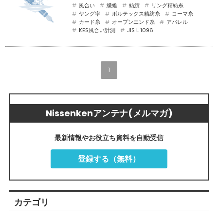
風合い
繊維
紡績
リング精紡糸
ヤング率
ボルテックス精紡糸
コーマ糸
カード糸
オープンエンド糸
アパレル
KES風合い計測
JIS L 1096
1
Nissenkenアンテナ(メルマガ)
最新情報やお役立ち資料を自動受信
登録する（無料）
カテゴリ