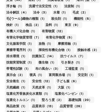
浮き輪（1）
洗濯寸法安定性（1）
法規制（1）
法令解説（4）
法令（3）
水着（1）
毛皮（2）
毛(ウール)織物の種類（1）
殺虫剤（1）
機能性（5）
検針（1）
検品（2）
染料（1）
東京（9）
有機スズ化合物（1）
有害物質（12）
有害化学物質管理（7）
有害化学物質（5）
文化服装学院（1）
放熱（1）
摩擦溶融（1）
摩擦帯電序列（1）
揮発性有機化合物（1）
接触冷感（2）
排水環境（1）
抗菌加工（14）
抗ウイルス（7）
技能実習制度（1）
微生物（1）
引き裂き（1）
帯電性試験（1）
布の風合い（3）
工場監査（1）
展示会（2）
寝具（1）
富岡製糸場（1）
安定剤（1）
安全衛生（1）
安全性（12）
子ども服（6）
天然繊維（1）
天然皮革（1）
大阪（1）
塩素化芳香族炭化水素類（1）
塩素化ベンゼン（1）
塩素化トルエン（1）
堅ろう度（2）
基礎知識（20）
商品政策（1）
品質表示（13）
品質管理（26）