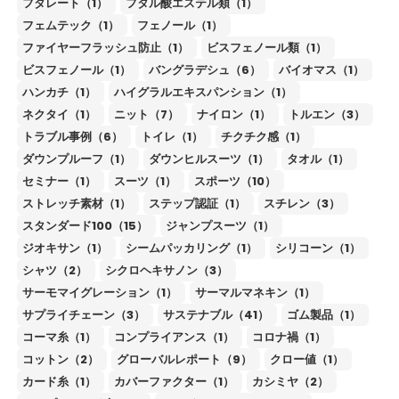
フタレート（1）
フタル酸エステル類（1）
フェムテック（1）
フェノール（1）
ファイヤーフラッシュ防止（1）
ビスフェノール類（1）
ビスフェノール（1）
バングラデシュ（6）
バイオマス（1）
ハンカチ（1）
ハイグラルエキスパンション（1）
ネクタイ（1）
ニット（7）
ナイロン（1）
トルエン（3）
トラブル事例（6）
トイレ（1）
チクチク感（1）
ダウンプルーフ（1）
ダウンヒルスーツ（1）
タオル（1）
セミナー（1）
スーツ（1）
スポーツ（10）
ストレッチ素材（1）
ステップ認証（1）
スチレン（3）
スタンダード100（15）
ジャンプスーツ（1）
ジオキサン（1）
シームパッカリング（1）
シリコーン（1）
シャツ（2）
シクロヘキサノン（3）
サーモマイグレーション（1）
サーマルマネキン（1）
サプライチェーン（3）
サステナブル（41）
ゴム製品（1）
コーマ糸（1）
コンプライアンス（1）
コロナ禍（1）
コットン（2）
グローバルレポート（9）
クロー値（1）
カード糸（1）
カバーファクター（1）
カシミヤ（2）