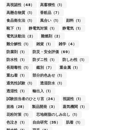
高視認性（48）
高蓄積性（1）
高懸念物質（1）
香粧品（7）
食品衛生法（1）
風合い（1）
顔料（1）
靴下（1）
静電気対策（1）
静電気（1）
電気泳動法（2）
難燃剤（2）
難分解性（1）
雑貨（1）
雑学（4）
防腐剤（1）
防災・安全評価（69）
防水性（1）
防ダニ性（1）
防しわ性（1）
長期毒性（1）
鑑別（7）
重金属（1）
重ね着（1）
部分的色あせ（1）
通気性試験（1）
透湿防水（1）
透湿性（1）
輸出入（1）
試験担当者のひとり言（24）
視認性（1）
規格（28）
製品開発（3）
蒸気機関（1）
花粉対策（1）
芯地樹脂のしみ出し（1）
色泣き（1）
自由研究（35）
肌着（1）