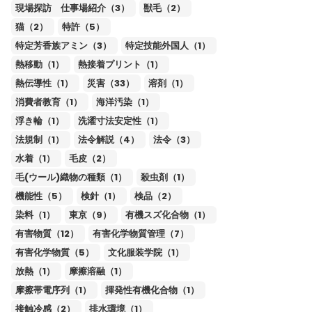
現場探訪 仕事場紹介（3）
獣毛（2）
猫（2）
特許（5）
特定芳香族アミン（3）
特定技能外国人（1）
熱移動（1）
熱接着プリント（1）
熱伝導性（1）
災害（33）
溶剤（1）
消費者教育（1）
海洋汚染（1）
浮き輪（1）
洗濯寸法安定性（1）
法規制（1）
法令解説（4）
法令（3）
水着（1）
毛皮（2）
毛(ウール)織物の種類（1）
殺虫剤（1）
機能性（5）
検針（1）
検品（2）
染料（1）
東京（9）
有機スズ化合物（1）
有害物質（12）
有害化学物質管理（7）
有害化学物質（5）
文化服装学院（1）
放熱（1）
摩擦溶融（1）
摩擦帯電序列（1）
揮発性有機化合物（1）
接触冷感（2）
排水環境（1）