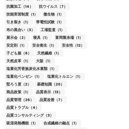
抗菌加工（14）
抗ウイルス（7）
技能実習制度（1）
微生物（1）
引き裂き（1）
帯電性試験（1）
布の風合い（3）
工場監査（1）
展示会（2）
寝具（1）
富岡製糸場（1）
安定剤（1）
安全衛生（1）
安全性（12）
子ども服（6）
天然繊維（1）
天然皮革（1）
大阪（1）
塩素化芳香族炭化水素類（1）
塩素化ベンゼン（1）
塩素化トルエン（1）
堅ろう度（2）
基礎知識（20）
商品政策（1）
品質表示（13）
品質管理（26）
品質改善（7）
品質トラブル（4）
品質コンサルティング（3）
吸湿発熱機能（1）
合成繊維の融点（1）