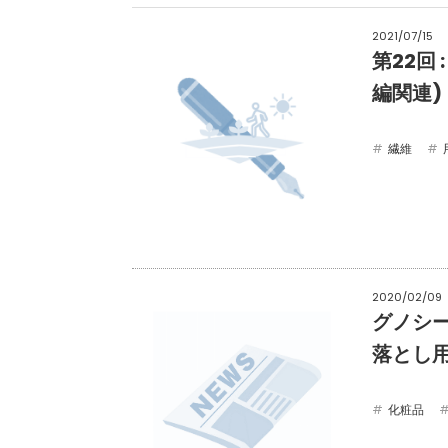
2021/07/15
第22回
編関連)
繊維
2020/02/09
グノシー 
落とし
化粧品