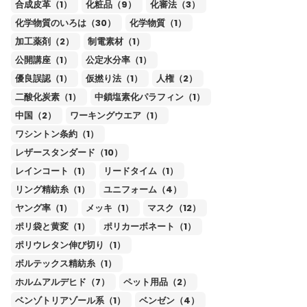
合成皮革（1）
化粧品（9）
化審法（3）
化学物質のいろは（30）
化学物質（1）
加工薬剤（2）
制電素材（1）
公開講座（1）
公定水分率（1）
優良誤認（1）
仮撚り法（1）
人権（2）
二酸化炭素（1）
中鎖塩素化パラフィン（1）
中国（2）
ワーキングウエア（1）
ワシントン条約（1）
レザースタンダード（10）
レインコート（1）
リードタイム（1）
リング精紡糸（1）
ユニフォーム（4）
ヤング率（1）
メッキ（1）
マスク（12）
ポリ袋と黄変（1）
ポリカーボネート（1）
ポリウレタン伸び切り（1）
ボルテックス精紡糸（1）
ホルムアルデヒド（7）
ペット用品（2）
ベンゾトリアゾール系（1）
ベンゼン（4）