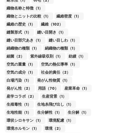
耐水性（1）
羽毛（2）
織物名称と特徴（1）
織物とニットの比較（1）
繊維密度（1）
繊維の歴史（1）
繊維（102）
縫製形式（1）
縫い目開き（1）
縫い目部穴あき（1）
縫い目しわ（1）
綿織物の種類（1）
絹織物の種類（1）
細菌（2）
紫外線吸収剤（1）
紡績（1）
空気の重量（1）
空気の熱伝導率（1）
空気の成分（1）
社会的責任（2）
白場汚染（1）
発がん性物質（1）
発がん性（2）
用語（70）
産業革命（1）
産学コラボ（2）
生産背景（1）
生殖毒性（1）
生地糸飛び出し（1）
生地性能（1）
生分解性（1）
生分解（1）
環状シロキサン（1）
環境配慮（1）
環境ホルモン（1）
環境（2）