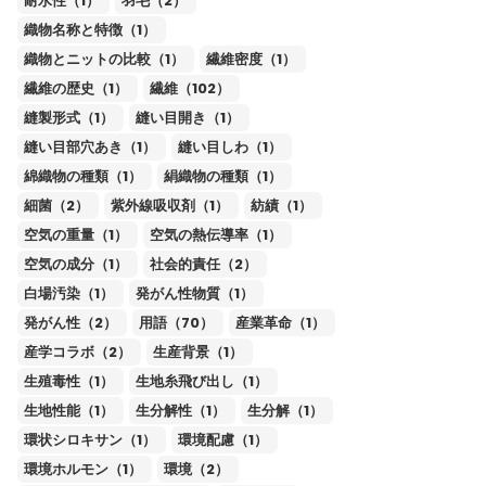
耐水性（1）
羽毛（2）
織物名称と特徴（1）
織物とニットの比較（1）
繊維密度（1）
繊維の歴史（1）
繊維（102）
縫製形式（1）
縫い目開き（1）
縫い目部穴あき（1）
縫い目しわ（1）
綿織物の種類（1）
絹織物の種類（1）
細菌（2）
紫外線吸収剤（1）
紡績（1）
空気の重量（1）
空気の熱伝導率（1）
空気の成分（1）
社会的責任（2）
白場汚染（1）
発がん性物質（1）
発がん性（2）
用語（70）
産業革命（1）
産学コラボ（2）
生産背景（1）
生殖毒性（1）
生地糸飛び出し（1）
生地性能（1）
生分解性（1）
生分解（1）
環状シロキサン（1）
環境配慮（1）
環境ホルモン（1）
環境（2）