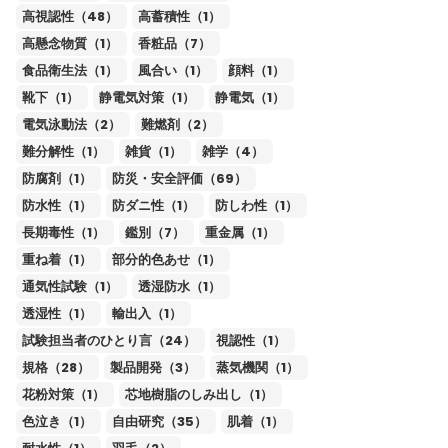
高視認性（48）
高蓄積性（1）
高懸念物質（1）
香粧品（7）
食品衛生法（1）
風合い（1）
顔料（1）
靴下（1）
静電気対策（1）
静電気（1）
電気泳動法（2）
難燃剤（2）
難分解性（1）
雑貨（1）
雑学（4）
防腐剤（1）
防災・安全評価（69）
防水性（1）
防ダニ性（1）
防しわ性（1）
長期毒性（1）
鑑別（7）
重金属（1）
重ね着（1）
部分的色あせ（1）
通気性試験（1）
透湿防水（1）
透湿性（1）
輸出入（1）
試験担当者のひとり言（24）
視認性（1）
規格（28）
製品開発（3）
蒸気機関（1）
花粉対策（1）
芯地樹脂のしみ出し（1）
色泣き（1）
自由研究（35）
肌着（1）