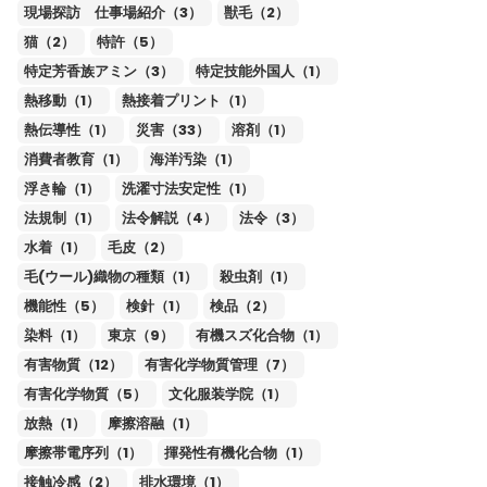
現場探訪 仕事場紹介（3）
獣毛（2）
猫（2）
特許（5）
特定芳香族アミン（3）
特定技能外国人（1）
熱移動（1）
熱接着プリント（1）
熱伝導性（1）
災害（33）
溶剤（1）
消費者教育（1）
海洋汚染（1）
浮き輪（1）
洗濯寸法安定性（1）
法規制（1）
法令解説（4）
法令（3）
水着（1）
毛皮（2）
毛(ウール)織物の種類（1）
殺虫剤（1）
機能性（5）
検針（1）
検品（2）
染料（1）
東京（9）
有機スズ化合物（1）
有害物質（12）
有害化学物質管理（7）
有害化学物質（5）
文化服装学院（1）
放熱（1）
摩擦溶融（1）
摩擦帯電序列（1）
揮発性有機化合物（1）
接触冷感（2）
排水環境（1）