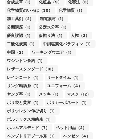
合成皮革（1）
化粧品（9）
化審法（3）
化学物質のいろは（30）
化学物質（1）
加工薬剤（2）
制電素材（1）
公開講座（1）
公定水分率（1）
優良誤認（1）
仮撚り法（1）
人権（2）
二酸化炭素（1）
中鎖塩素化パラフィン（1）
中国（2）
ワーキングウエア（1）
ワシントン条約（1）
レザースタンダード（10）
レインコート（1）
リードタイム（1）
リング精紡糸（1）
ユニフォーム（4）
ヤング率（1）
メッキ（1）
マスク（12）
ポリ袋と黄変（1）
ポリカーボネート（1）
ポリウレタン伸び切り（1）
ボルテックス精紡糸（1）
ホルムアルデヒド（7）
ペット用品（2）
ベンゾトリアゾール系（1）
ベンゼン（4）