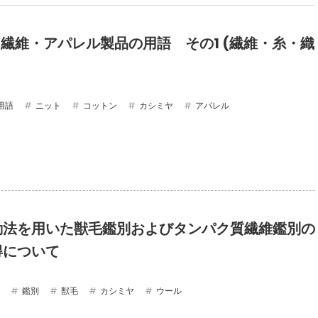
 : 繊維・アパレル製品の用語 その1 (繊維・糸・織
用語
ニット
コットン
カシミヤ
アパレル
動法を用いた獣毛鑑別およびタンパク質繊維鑑別の
得について
鑑別
獣毛
カシミヤ
ウール