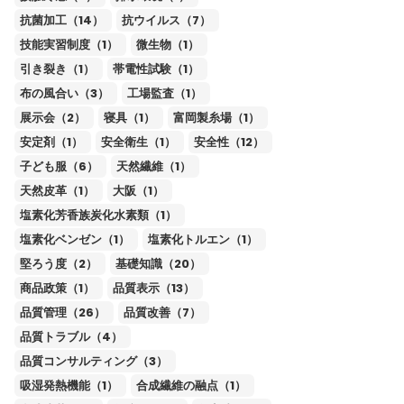
抗菌加工（14）
抗ウイルス（7）
技能実習制度（1）
微生物（1）
引き裂き（1）
帯電性試験（1）
布の風合い（3）
工場監査（1）
展示会（2）
寝具（1）
富岡製糸場（1）
安定剤（1）
安全衛生（1）
安全性（12）
子ども服（6）
天然繊維（1）
天然皮革（1）
大阪（1）
塩素化芳香族炭化水素類（1）
塩素化ベンゼン（1）
塩素化トルエン（1）
堅ろう度（2）
基礎知識（20）
商品政策（1）
品質表示（13）
品質管理（26）
品質改善（7）
品質トラブル（4）
品質コンサルティング（3）
吸湿発熱機能（1）
合成繊維の融点（1）