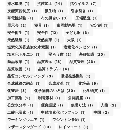
排水環境（1）
抗菌加工（14）
抗ウイルス（7）
技能実習制度（1）
微生物（1）
引き裂き（1）
帯電性試験（1）
布の風合い（3）
工場監査（1）
展示会（2）
寝具（1）
富岡製糸場（1）
安定剤（1）
安全衛生（1）
安全性（12）
子ども服（6）
天然繊維（1）
天然皮革（1）
大阪（1）
塩素化芳香族炭化水素類（1）
塩素化ベンゼン（1）
塩素化トルエン（1）
堅ろう度（2）
基礎知識（20）
商品政策（1）
品質表示（13）
品質管理（26）
品質改善（7）
品質トラブル（4）
品質コンサルティング（3）
吸湿発熱機能（1）
合成繊維の融点（1）
合成皮革（1）
化粧品（9）
化審法（3）
化学物質のいろは（30）
化学物質（1）
加工薬剤（2）
制電素材（1）
公開講座（1）
公定水分率（1）
優良誤認（1）
仮撚り法（1）
人権（2）
二酸化炭素（1）
中鎖塩素化パラフィン（1）
中国（2）
ワーキングウエア（1）
ワシントン条約（1）
レザースタンダード（10）
レインコート（1）