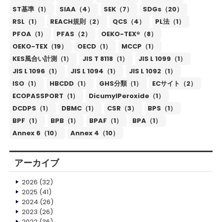
ST基準（1）
SIAA（4）
SEK（7）
SDGs（20）
RSL（1）
REACH規則（2）
QCS（4）
PL法（1）
PFOA（1）
PFAS（2）
OEKO-TEX®（8）
OEKO-TEX（19）
OECD（1）
MCCP（1）
KES風合い計測（1）
JIS T 8118（1）
JIS L 1099（1）
JIS L 1096（1）
JIS L 1094（1）
JIS L 1092（1）
ISO（1）
HBCDD（1）
GHS分類（1）
ECサイト（2）
ECOPASSPORT（1）
DicumylPeroxide（1）
DCDPS（1）
DBMC（1）
CSR（3）
BPS（1）
BPF（1）
BPB（1）
BPAF（1）
BPA（1）
Annex 6（10）
Annex 4（10）
アーカイブ
2026
(32)
2025
(41)
2024
(26)
2023
(26)
2022
(36)