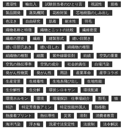
透湿性
輸出入
試験担当者のひとり言
視認性
規格
製品開発
蒸気機関
花粉対策
芯地樹脂のしみ出し
色泣き
自由研究
肌着
耐水性
羽毛
織物名称と特徴
織物とニットの比較
繊維密度
繊維の歴史
繊維
縫製形式
縫い目開き
縫い目部穴あき
縫い目しわ
綿織物の種類
絹織物の種類
細菌
紫外線吸収剤
紡績
空気の重量
空気の熱伝導率
空気の成分
社会的責任
白場汚染
発がん性物質
発がん性
用語
産業革命
産学コラボ
生産背景
生殖毒性
生地糸飛び出し
生地性能
生分解性
生分解
環状シロキサン
環境配慮
環境ホルモン
環境
現場探訪 仕事場紹介
獣毛
猫
特許
特定芳香族アミン
特定技能外国人
熱移動
熱接着プリント
熱伝導性
災害
溶剤
消費者教育
海洋汚染
浮き輪
洗濯寸法安定性
法規制
法令解説