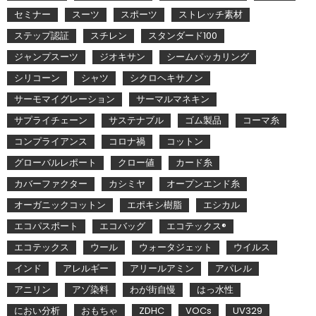
セミナー
スーツ
スポーツ
ストレッチ素材
ステップ認証
スチレン
スタンダード100
ジャンプスーツ
ジオキサン
シームパッカリング
シリコーン
シャツ
シクロヘキサノン
サーモマイグレーション
サーマルマネキン
サプライチェーン
サステナブル
ゴム製品
コーマ糸
コンプライアンス
コロナ禍
コットン
グローバルレポート
クロー値
カード糸
カバーファクター
カシミヤ
オープンエンド糸
オーガニックコットン
エポキシ樹脂
エシカル
エコパスポート
エコバッグ
エコテックス®
エコテックス
ウール
ウォータジェット
ウイルス
インド
アレルギー
アリールアミン
アパレル
アニリン
アゾ染料
わが街自慢
はっ水性
におい分析
おもちゃ
ZDHC
VOCs
UV329