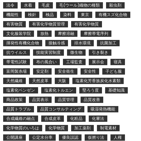
法令
水着
毛皮
毛(ウール)織物の種類
殺虫剤
機能性
検針
検品
染料
東京
有機スズ化合物
有害物質
有害化学物質管理
有害化学物質
文化服装学院
放熱
摩擦溶融
摩擦帯電序列
揮発性有機化合物
接触冷感
排水環境
抗菌加工
抗ウイルス
技能実習制度
微生物
引き裂き
帯電性試験
布の風合い
工場監査
展示会
寝具
富岡製糸場
安定剤
安全衛生
安全性
子ども服
天然繊維
天然皮革
大阪
塩素化芳香族炭化水素類
塩素化ベンゼン
塩素化トルエン
堅ろう度
基礎知識
商品政策
品質表示
品質管理
品質改善
品質トラブル
品質コンサルティング
吸湿発熱機能
合成繊維の融点
合成皮革
化粧品
化審法
化学物質のいろは
化学物質
加工薬剤
制電素材
公開講座
公定水分率
優良誤認
仮撚り法
人権