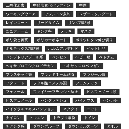
二酸化炭素
中鎖塩素化パラフィン
中国
ワーキングウエア
ワシントン条約
レザースタンダード
レインコート
リードタイム
リング精紡糸
ユニフォーム
ヤング率
メッキ
マスク
ポリ袋と黄変
ポリカーボネート
ポリウレタン伸び切り
ボルテックス精紡糸
ホルムアルデヒド
ペット用品
ベンゾトリアゾール系
ベンゼン
ベビー服
ベトナム
ヘキサブロモシクロドデカン
ヘキサクロロベンゼン
プラスチック類
ブランドネーム刺激
フラジール形
フタレート
フタル酸エステル類
フェムテック
フェノール
ファイヤーフラッシュ防止
ビスフェノール類
ビスフェノール
バングラデシュ
バイオマス
ハンカチ
ハイグラルエキスパンション
ネクタイ
ニット
ナイロン
トルエン
トラブル事例
トイレ
チクチク感
ダウンプルーフ
ダウンヒルスーツ
タオル