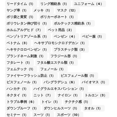
リードタイム（1）
リング精紡糸（1）
ユニフォーム（4）
ヤング率（1）
メッキ（1）
マスク（12）
ポリ袋と黄変（1）
ポリカーボネート（1）
ポリウレタン伸び切り（1）
ボルテックス精紡糸（1）
ホルムアルデヒド（7）
ペット用品（2）
ベンゾトリアゾール系（1）
ベンゼン（4）
ベビー服（1）
ベトナム（3）
ヘキサブロモシクロドデカン（1）
ヘキサクロロベンゼン（1）
プラスチック類（3）
ブランドネーム刺激（1）
フラジール形（1）
フタレート（1）
フタル酸エステル類（1）
フェムテック（1）
フェノール（1）
ファイヤーフラッシュ防止（1）
ビスフェノール類（1）
ビスフェノール（1）
バングラデシュ（6）
バイオマス（1）
ハンカチ（1）
ハイグラルエキスパンション（1）
ネクタイ（1）
ニット（7）
ナイロン（1）
トルエン（3）
トラブル事例（6）
トイレ（1）
チクチク感（1）
ダウンプルーフ（1）
ダウンヒルスーツ（1）
タオル（1）
セミナー（1）
スーツ（1）
スポーツ（10）