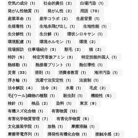
空気の成分（1）
社会的責任（2）
白場汚染（1）
発がん性物質（1）
発がん性（2）
用語（70）
産業革命（1）
産学コラボ（2）
生産背景（1）
生殖毒性（1）
生地糸飛び出し（1）
生地性能（1）
生分解性（1）
生分解（1）
環状シロキサン（1）
環境配慮（1）
環境ホルモン（1）
環境（2）
現場探訪 仕事場紹介（3）
獣毛（2）
猫（2）
特許（5）
特定芳香族アミン（3）
特定技能外国人（1）
熱移動（1）
熱接着プリント（1）
熱伝導性（1）
災害（33）
溶剤（1）
消費者教育（1）
海洋汚染（1）
浮き輪（1）
洗濯寸法安定性（1）
法規制（1）
法令解説（4）
法令（3）
水着（1）
毛皮（2）
毛(ウール)織物の種類（1）
殺虫剤（1）
機能性（5）
検針（1）
検品（2）
染料（1）
東京（9）
有機スズ化合物（1）
有害物質（12）
有害化学物質管理（7）
有害化学物質（5）
文化服装学院（1）
放熱（1）
摩擦溶融（1）
摩擦帯電序列（1）
揮発性有機化合物（1）
接触冷感（2）