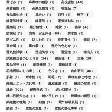
黄ばみ（1）
麻織物の種類（1）
高視認性（48）
高蓄積性（1）
高懸念物質（1）
香粧品（7）
食品衛生法（1）
風合い（1）
顔料（1）
靴下（1）
静電気対策（1）
静電気（1）
電気泳動法（2）
難燃剤（2）
難分解性（1）
雑貨（1）
雑学（4）
防腐剤（1）
防災・安全評価（69）
防水性（1）
防ダニ性（1）
防しわ性（1）
長期毒性（1）
鑑別（7）
重金属（1）
重ね着（1）
部分的色あせ（1）
通気性試験（1）
透湿防水（1）
透湿性（1）
輸出入（1）
試験担当者のひとり言（24）
視認性（1）
規格（28）
製品開発（3）
蒸気機関（1）
花粉対策（1）
芯地樹脂のしみ出し（1）
色泣き（1）
自由研究（35）
肌着（1）
耐水性（1）
羽毛（2）
織物名称と特徴（1）
織物とニットの比較（1）
繊維密度（1）
繊維の歴史（1）
繊維（102）
縫製形式（1）
縫い目開き（1）
縫い目部穴あき（1）
縫い目しわ（1）
綿織物の種類（1）
絹織物の種類（1）
細菌（2）
紫外線吸収剤（1）
紡績（1）
空気の重量（1）
空気の熱伝導率（1）