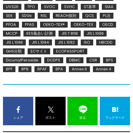
UV326
TPO
SVOC
SVHC
ST基準
SIAA
SEK
SDGs
RSL
REACH規則
QCS
PL法
PFOA
PFAS
OEKO-TEX®
OEKO-TEX
OECD
MCCP
KES風合い計測
JIS T 8118
JIS L 1099
JIS L 1096
JIS L 1094
JIS L 1092
ISO
HBCDD
GHS分類
ECサイト
ECOPASSPORT
DicumylPeroxide
DCDPS
DBMC
CSR
BPS
BPF
BPB
BPAF
BPA
Annex 6
Annex 4
シェア
ポスト
送る
ブックマーク