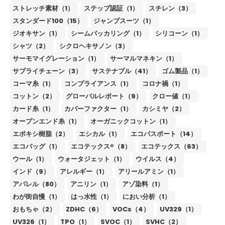
ストレッチ素材（1）
ステップ認証（1）
スチレン（3）
スタンダード100（15）
ジャンプスーツ（1）
ジオキサン（1）
シームパッカリング（1）
シリコーン（1）
シャツ（2）
シクロヘキサノン（3）
サーモマイグレーション（1）
サーマルマネキン（1）
サプライチェーン（3）
サステナブル（41）
ゴム製品（1）
コーマ糸（1）
コンプライアンス（1）
コロナ禍（1）
コットン（2）
グローバルレポート（9）
クロー値（1）
カード糸（1）
カバーファクター（1）
カシミヤ（2）
オープンエンド糸（1）
オーガニックコットン（1）
エポキシ樹脂（2）
エシカル（1）
エコパスポート（14）
エコバッグ（1）
エコテックス®（8）
エコテックス（63）
ウール（1）
ウォータジェット（1）
ウイルス（4）
インド（9）
アレルギー（1）
アリールアミン（1）
アパレル（80）
アニリン（1）
アゾ染料（1）
わが街自慢（1）
はっ水性（1）
におい分析（1）
おもちゃ（2）
ZDHC（6）
VOCs（4）
UV329（1）
UV326（1）
TPO（1）
SVOC（1）
SVHC（2）