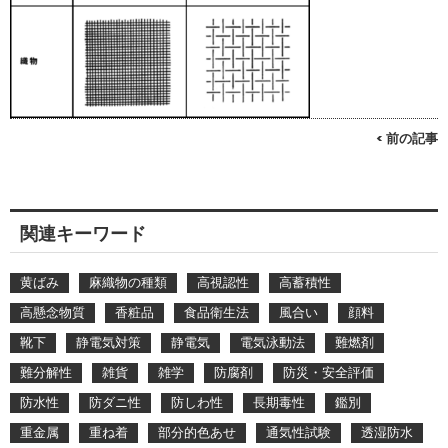
< 前の記事
関連キーワード
黄ばみ
麻織物の種類
高視認性
高蓄積性
高懸念物質
香粧品
食品衛生法
風合い
顔料
靴下
静電気対策
静電気
電気泳動法
難燃剤
難分解性
雑貨
雑学
防腐剤
防災・安全評価
防水性
防ダニ性
防しわ性
長期毒性
鑑別
重金属
重ね着
部分的色あせ
通気性試験
透湿防水