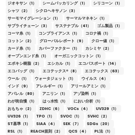
ジオキサン（1）
シームパッカリング（1）
シリコーン（1）
シャツ（2）
シクロヘキサノン（3）
サーモマイグレーション（1）
サーマルマネキン（1）
サプライチェーン（3）
サステナブル（41）
ゴム製品（1）
コーマ糸（1）
コンプライアンス（1）
コロナ禍（1）
コットン（2）
グローバルレポート（9）
クロー値（1）
カード糸（1）
カバーファクター（1）
カシミヤ（2）
オープンエンド糸（1）
オーガニックコットン（1）
エポキシ樹脂（2）
エシカル（1）
エコパスポート（14）
エコバッグ（1）
エコテックス®（8）
エコテックス（63）
ウール（1）
ウォータジェット（1）
ウイルス（4）
インド（9）
アレルギー（1）
アリールアミン（1）
アパレル（80）
アニリン（1）
アゾ染料（1）
わが街自慢（1）
はっ水性（1）
におい分析（1）
おもちゃ（2）
ZDHC（6）
VOCs（4）
UV329（1）
UV326（1）
TPO（1）
SVOC（1）
SVHC（2）
ST基準（1）
SIAA（4）
SEK（7）
SDGs（20）
RSL（1）
REACH規則（2）
QCS（4）
PL法（1）