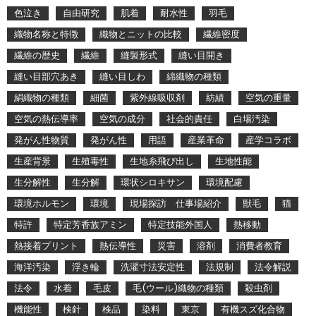
色泣き
自由研究
肌着
耐水性
羽毛
織物名称と特徴
織物とニットの比較
繊維密度
繊維の歴史
繊維
縫製形式
縫い目開き
縫い目部穴あき
縫い目しわ
綿織物の種類
絹織物の種類
細菌
紫外線吸収剤
紡績
空気の重量
空気の熱伝導率
空気の成分
社会的責任
白場汚染
発がん性物質
発がん性
用語
産業革命
産学コラボ
生産背景
生殖毒性
生地糸飛び出し
生地性能
生分解性
生分解
環状シロキサン
環境配慮
環境ホルモン
環境
現場探訪 仕事場紹介
獣毛
猫
特許
特定芳香族アミン
特定技能外国人
熱移動
熱接着プリント
熱伝導性
災害
溶剤
消費者教育
海洋汚染
浮き輪
洗濯寸法安定性
法規制
法令解説
法令
水着
毛皮
毛(ウール)織物の種類
殺虫剤
機能性
検針
検品
染料
東京
有機スズ化合物