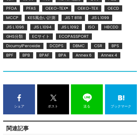
PFOA
PFAS
OEKO-TEX®
OEKO-TEX
OECD
MCCP
KES風合い計測
JIS T 8118
JIS L 1099
JIS L 1096
JIS L 1094
JIS L 1092
ISO
HBCDD
GHS分類
ECサイト
ECOPASSPORT
DicumylPeroxide
DCDPS
DBMC
CSR
BPS
BPF
BPB
BPAF
BPA
Annex 6
Annex 4
シェア
ポスト
送る
ブックマーク
関連記事