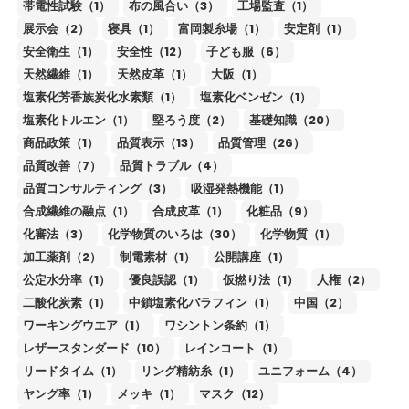
帯電性試験（1）
布の風合い（3）
工場監査（1）
展示会（2）
寝具（1）
富岡製糸場（1）
安定剤（1）
安全衛生（1）
安全性（12）
子ども服（6）
天然繊維（1）
天然皮革（1）
大阪（1）
塩素化芳香族炭化水素類（1）
塩素化ベンゼン（1）
塩素化トルエン（1）
堅ろう度（2）
基礎知識（20）
商品政策（1）
品質表示（13）
品質管理（26）
品質改善（7）
品質トラブル（4）
品質コンサルティング（3）
吸湿発熱機能（1）
合成繊維の融点（1）
合成皮革（1）
化粧品（9）
化審法（3）
化学物質のいろは（30）
化学物質（1）
加工薬剤（2）
制電素材（1）
公開講座（1）
公定水分率（1）
優良誤認（1）
仮撚り法（1）
人権（2）
二酸化炭素（1）
中鎖塩素化パラフィン（1）
中国（2）
ワーキングウエア（1）
ワシントン条約（1）
レザースタンダード（10）
レインコート（1）
リードタイム（1）
リング精紡糸（1）
ユニフォーム（4）
ヤング率（1）
メッキ（1）
マスク（12）