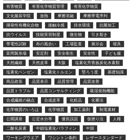
有害物質
有害化学物質管理
有害化学物質
文化服装学院
放熱
摩擦溶融
摩擦帯電序列
揮発性有機化合物
接触冷感
排水環境
抗菌加工
抗ウイルス
技能実習制度
微生物
引き裂き
帯電性試験
布の風合い
工場監査
展示会
寝具
富岡製糸場
安定剤
安全衛生
安全性
子ども服
天然繊維
天然皮革
大阪
塩素化芳香族炭化水素類
塩素化ベンゼン
塩素化トルエン
堅ろう度
基礎知識
商品政策
品質表示
品質管理
品質改善
品質トラブル
品質コンサルティング
吸湿発熱機能
合成繊維の融点
合成皮革
化粧品
化審法
化学物質のいろは
化学物質
加工薬剤
制電素材
公開講座
公定水分率
優良誤認
仮撚り法
人権
二酸化炭素
中鎖塩素化パラフィン
中国
ワーキングウエア
ワシントン条約
レザースタンダード