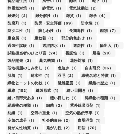
食品衛生法（1）
風合い（1）
顔料（1）
靴下（1）
静電気対策（1）
静電気（1）
電気泳動法（2）
難燃剤（2）
難分解性（1）
雑貨（1）
雑学（4）
防腐剤（1）
防災・安全評価（69）
防水性（1）
防ダニ性（1）
防しわ性（1）
長期毒性（1）
鑑別（7）
重金属（1）
重ね着（1）
部分的色あせ（1）
通気性試験（1）
透湿防水（1）
透湿性（1）
輸出入（1）
試験担当者のひとり言（24）
視認性（1）
規格（28）
製品開発（3）
蒸気機関（1）
花粉対策（1）
芯地樹脂のしみ出し（1）
色泣き（1）
自由研究（35）
肌着（1）
耐水性（1）
羽毛（2）
織物名称と特徴（1）
織物とニットの比較（1）
繊維密度（1）
繊維の歴史（1）
繊維（102）
縫製形式（1）
縫い目開き（1）
縫い目部穴あき（1）
縫い目しわ（1）
綿織物の種類（1）
絹織物の種類（1）
細菌（2）
紫外線吸収剤（1）
紡績（1）
空気の重量（1）
空気の熱伝導率（1）
空気の成分（1）
社会的責任（2）
白場汚染（1）
発がん性物質（1）
発がん性（2）
用語（70）