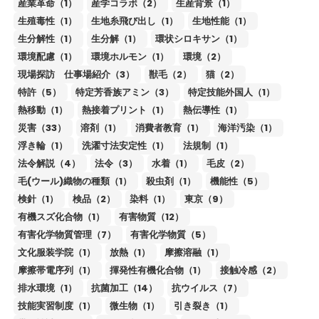
産業革命（1）
産学コラボ（2）
生産背景（1）
生殖毒性（1）
生地糸飛び出し（1）
生地性能（1）
生分解性（1）
生分解（1）
環状シロキサン（1）
環境配慮（1）
環境ホルモン（1）
環境（2）
現場探訪 仕事場紹介（3）
獣毛（2）
猫（2）
特許（5）
特定芳香族アミン（3）
特定技能外国人（1）
熱移動（1）
熱接着プリント（1）
熱伝導性（1）
災害（33）
溶剤（1）
消費者教育（1）
海洋汚染（1）
浮き輪（1）
洗濯寸法安定性（1）
法規制（1）
法令解説（4）
法令（3）
水着（1）
毛皮（2）
毛(ウール)織物の種類（1）
殺虫剤（1）
機能性（5）
検針（1）
検品（2）
染料（1）
東京（9）
有機スズ化合物（1）
有害物質（12）
有害化学物質管理（7）
有害化学物質（5）
文化服装学院（1）
放熱（1）
摩擦溶融（1）
摩擦帯電序列（1）
揮発性有機化合物（1）
接触冷感（2）
排水環境（1）
抗菌加工（14）
抗ウイルス（7）
技能実習制度（1）
微生物（1）
引き裂き（1）