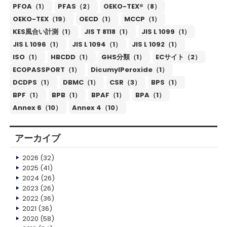
PFOA（1）
PFAS（2）
OEKO-TEX®（8）
OEKO-TEX（19）
OECD（1）
MCCP（1）
KES風合い計測（1）
JIS T 8118（1）
JIS L 1099（1）
JIS L 1096（1）
JIS L 1094（1）
JIS L 1092（1）
ISO（1）
HBCDD（1）
GHS分類（1）
ECサイト（2）
ECOPASSPORT（1）
DicumylPeroxide（1）
DCDPS（1）
DBMC（1）
CSR（3）
BPS（1）
BPF（1）
BPB（1）
BPAF（1）
BPA（1）
Annex 6（10）
Annex 4（10）
アーカイブ
2026
(32)
2025
(41)
2024
(26)
2023
(26)
2022
(36)
2021
(36)
2020
(58)