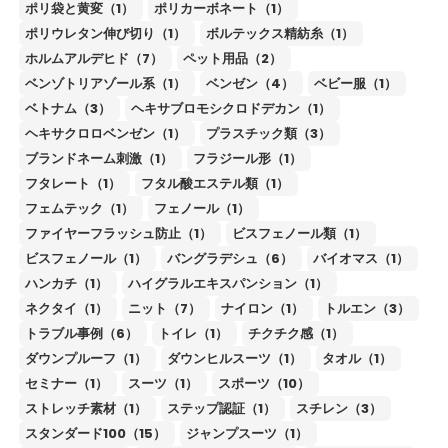
ポリ袋と黄変（1）
ポリカーボネート（1）
ポリウレタン伸び切り（1）
ボルテックス精紡糸（1）
ホルムアルデヒド（7）
ペット用品（2）
ベンゾトリアゾール系（1）
ベンゼン（4）
ベビー服（1）
ベトナム（3）
ヘキサブロモシクロドデカン（1）
ヘキサクロロベンゼン（1）
プラスチック類（3）
ブランドネーム刺激（1）
フラジール形（1）
フタレート（1）
フタル酸エステル類（1）
フェムテック（1）
フェノール（1）
ファイヤーフラッシュ防止（1）
ビスフェノール類（1）
ビスフェノール（1）
バングラデシュ（6）
バイオマス（1）
ハンカチ（1）
ハイグラルエキスパンション（1）
ネクタイ（1）
ニット（7）
ナイロン（1）
トルエン（3）
トラブル事例（6）
トイレ（1）
チクチク感（1）
ダウンプルーフ（1）
ダウンヒルスーツ（1）
タオル（1）
セミナー（1）
スーツ（1）
スポーツ（10）
ストレッチ素材（1）
ステップ認証（1）
スチレン（3）
スタンダード100（15）
ジャンプスーツ（1）