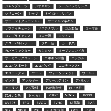
ジャンプスーツ
ジオキサン
シームパッカリング
シリコーン
シャツ
シクロヘキサノン
サーモマイグレーション
サーマルマネキン
サプライチェーン
サステナブル
ゴム製品
コーマ糸
コンプライアンス
コロナ禍
コットン
グローバルレポート
クロー値
カード糸
カバーファクター
カシミヤ
オープンエンド糸
オーガニックコットン
エポキシ樹脂
エシカル
エコパスポート
エコバッグ
エコテックス®
エコテックス
ウール
ウォータジェット
ウイルス
インド
アレルギー
アリールアミン
アパレル
アニリン
アゾ染料
わが街自慢
はっ水性
におい分析
おもちゃ
ZDHC
VOCs
UV329
UV326
TPO
SVOC
SVHC
ST基準
SIAA
SEK
SDGs
RSL
REACH規則
QCS
PL法