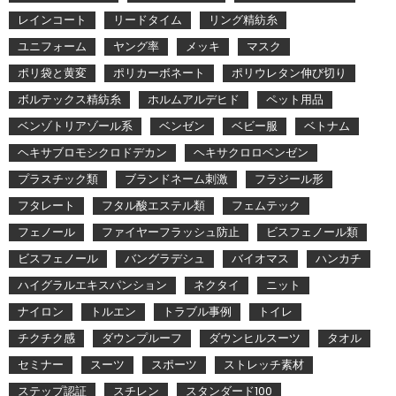
レインコート
リードタイム
リング精紡糸
ユニフォーム
ヤング率
メッキ
マスク
ポリ袋と黄変
ポリカーボネート
ポリウレタン伸び切り
ボルテックス精紡糸
ホルムアルデヒド
ペット用品
ベンゾトリアゾール系
ベンゼン
ベビー服
ベトナム
ヘキサブロモシクロドデカン
ヘキサクロロベンゼン
プラスチック類
ブランドネーム刺激
フラジール形
フタレート
フタル酸エステル類
フェムテック
フェノール
ファイヤーフラッシュ防止
ビスフェノール類
ビスフェノール
バングラデシュ
バイオマス
ハンカチ
ハイグラルエキスパンション
ネクタイ
ニット
ナイロン
トルエン
トラブル事例
トイレ
チクチク感
ダウンプルーフ
ダウンヒルスーツ
タオル
セミナー
スーツ
スポーツ
ストレッチ素材
ステップ認証
スチレン
スタンダード100