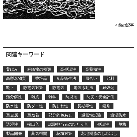
< 前の記事
関連キーワード
黄ばみ
麻織物の種類
高視認性
高蓄積性
高懸念物質
香粧品
食品衛生法
風合い
顔料
靴下
静電気対策
静電気
電気泳動法
難燃剤
難分解性
雑貨
雑学
防腐剤
防災・安全評価
防水性
防ダニ性
防しわ性
長期毒性
鑑別
重金属
重ね着
部分的色あせ
通気性試験
透湿防水
透湿性
輸出入
試験担当者のひとり言
視認性
規格
製品開発
蒸気機関
花粉対策
芯地樹脂のしみ出し