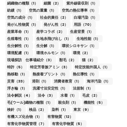
絹織物の種類（1）
細菌（2）
紫外線吸収剤（1）
紡績（1）
空気の重量（1）
空気の熱伝導率（1）
空気の成分（1）
社会的責任（2）
白場汚染（1）
発がん性物質（1）
発がん性（2）
用語（70）
産業革命（1）
産学コラボ（2）
生産背景（1）
生殖毒性（1）
生地糸飛び出し（1）
生地性能（1）
生分解性（1）
生分解（1）
環状シロキサン（1）
環境配慮（1）
環境ホルモン（1）
環境（2）
現場探訪 仕事場紹介（3）
獣毛（2）
猫（2）
特許（5）
特定芳香族アミン（3）
特定技能外国人（1）
熱移動（1）
熱接着プリント（1）
熱伝導性（1）
災害（33）
溶剤（1）
消費者教育（1）
海洋汚染（1）
浮き輪（1）
洗濯寸法安定性（1）
法規制（1）
法令解説（4）
法令（3）
水着（1）
毛皮（2）
毛(ウール)織物の種類（1）
殺虫剤（1）
機能性（5）
検針（1）
検品（2）
染料（1）
東京（9）
有機スズ化合物（1）
有害物質（12）
有害化学物質管理（7）
有害化学物質（5）