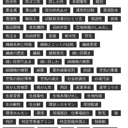
防水性
防ダニ性
防しわ性
長期毒性
鑑別
重金属
重ね着
部分的色あせ
通気性試験
透湿防水
透湿性
輸出入
試験担当者のひとり言
視認性
規格
製品開発
蒸気機関
花粉対策
芯地樹脂のしみ出し
色泣き
自由研究
肌着
耐水性
羽毛
織物名称と特徴
織物とニットの比較
繊維密度
繊維の歴史
繊維
縫製形式
縫い目開き
縫い目部穴あき
縫い目しわ
綿織物の種類
絹織物の種類
細菌
紫外線吸収剤
紡績
空気の重量
空気の熱伝導率
空気の成分
社会的責任
白場汚染
発がん性物質
発がん性
用語
産業革命
産学コラボ
生産背景
生殖毒性
生地糸飛び出し
生地性能
生分解性
生分解
環状シロキサン
環境配慮
環境ホルモン
環境
現場探訪 仕事場紹介
獣毛
猫
特許
特定芳香族アミン
特定技能外国人
熱移動