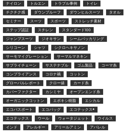
ナイロン
トルエン
トラブル事例
トイレ
チクチク感
ダウンプルーフ
ダウンヒルスーツ
タオル
セミナー
スーツ
スポーツ
ストレッチ素材
ステップ認証
スチレン
スタンダード100
ジャンプスーツ
ジオキサン
シームパッカリング
シリコーン
シャツ
シクロヘキサノン
サーモマイグレーション
サーマルマネキン
サプライチェーン
サステナブル
ゴム製品
コーマ糸
コンプライアンス
コロナ禍
コットン
グローバルレポート
クロー値
カード糸
カバーファクター
カシミヤ
オープンエンド糸
オーガニックコットン
エポキシ樹脂
エシカル
エコパスポート
エコバッグ
エコテックス®
エコテックス
ウール
ウォータジェット
ウイルス
インド
アレルギー
アリールアミン
アパレル