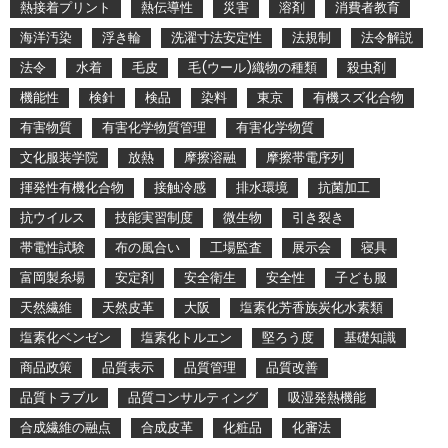
熱接着プリント
熱伝導性
災害
溶剤
消費者教育
海洋汚染
浮き輪
洗濯寸法安定性
法規制
法令解説
法令
水着
毛皮
毛(ウール)織物の種類
殺虫剤
機能性
検針
検品
染料
東京
有機スズ化合物
有害物質
有害化学物質管理
有害化学物質
文化服装学院
放熱
摩擦溶融
摩擦帯電序列
揮発性有機化合物
接触冷感
排水環境
抗菌加工
抗ウイルス
技能実習制度
微生物
引き裂き
帯電性試験
布の風合い
工場監査
展示会
寝具
富岡製糸場
安定剤
安全衛生
安全性
子ども服
天然繊維
天然皮革
大阪
塩素化芳香族炭化水素類
塩素化ベンゼン
塩素化トルエン
堅ろう度
基礎知識
商品政策
品質表示
品質管理
品質改善
品質トラブル
品質コンサルティング
吸湿発熱機能
合成繊維の融点
合成皮革
化粧品
化審法