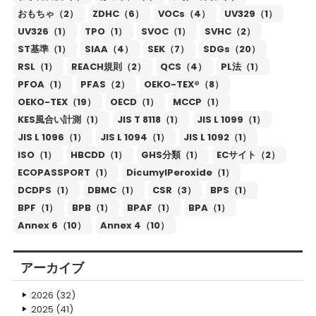
おもちゃ（2）
ZDHC（6）
VOCs（4）
UV329（1）
UV326（1）
TPO（1）
SVOC（1）
SVHC（2）
ST基準（1）
SIAA（4）
SEK（7）
SDGs（20）
RSL（1）
REACH規則（2）
QCS（4）
PL法（1）
PFOA（1）
PFAS（2）
OEKO-TEX®（8）
OEKO-TEX（19）
OECD（1）
MCCP（1）
KES風合い計測（1）
JIS T 8118（1）
JIS L 1099（1）
JIS L 1096（1）
JIS L 1094（1）
JIS L 1092（1）
ISO（1）
HBCDD（1）
GHS分類（1）
ECサイト（2）
ECOPASSPORT（1）
DicumylPeroxide（1）
DCDPS（1）
DBMC（1）
CSR（3）
BPS（1）
BPF（1）
BPB（1）
BPAF（1）
BPA（1）
Annex 6（10）
Annex 4（10）
アーカイブ
2026
(32)
2025
(41)