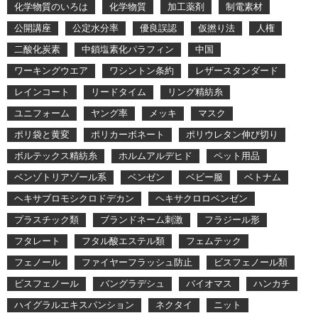
化学物質のいろは
化学物質
加工薬剤
制電素材
公開講座
公定水分率
優良誤認
仮撚り法
人権
二酸化炭素
中鎖塩素化パラフィン
中国
ワーキングウエア
ワシントン条約
レザースタンダード
レインコート
リードタイム
リング精紡糸
ユニフォーム
ヤング率
メッキ
マスク
ポリ袋と黄変
ポリカーボネート
ポリウレタン伸び切り
ボルテックス精紡糸
ホルムアルデヒド
ペット用品
ベンゾトリアゾール系
ベンゼン
ベビー服
ベトナム
ヘキサブロモシクロドデカン
ヘキサクロロベンゼン
プラスチック類
ブランドネーム刺激
フラジール形
フタレート
フタル酸エステル類
フェムテック
フェノール
ファイヤーフラッシュ防止
ビスフェノール類
ビスフェノール
バングラデシュ
バイオマス
ハンカチ
ハイグラルエキスパンション
ネクタイ
ニット