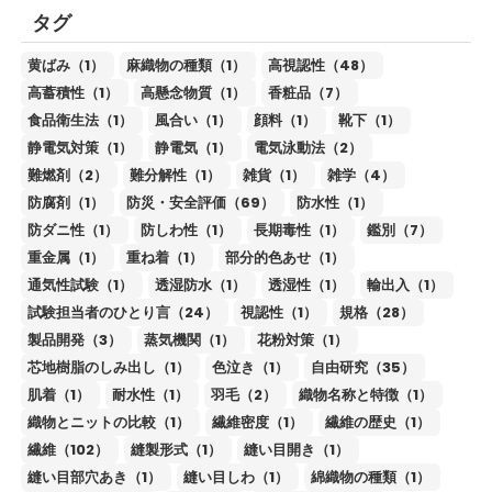
タグ
黄ばみ（1）
麻織物の種類（1）
高視認性（48）
高蓄積性（1）
高懸念物質（1）
香粧品（7）
食品衛生法（1）
風合い（1）
顔料（1）
靴下（1）
静電気対策（1）
静電気（1）
電気泳動法（2）
難燃剤（2）
難分解性（1）
雑貨（1）
雑学（4）
防腐剤（1）
防災・安全評価（69）
防水性（1）
防ダニ性（1）
防しわ性（1）
長期毒性（1）
鑑別（7）
重金属（1）
重ね着（1）
部分的色あせ（1）
通気性試験（1）
透湿防水（1）
透湿性（1）
輸出入（1）
試験担当者のひとり言（24）
視認性（1）
規格（28）
製品開発（3）
蒸気機関（1）
花粉対策（1）
芯地樹脂のしみ出し（1）
色泣き（1）
自由研究（35）
肌着（1）
耐水性（1）
羽毛（2）
織物名称と特徴（1）
織物とニットの比較（1）
繊維密度（1）
繊維の歴史（1）
繊維（102）
縫製形式（1）
縫い目開き（1）
縫い目部穴あき（1）
縫い目しわ（1）
綿織物の種類（1）