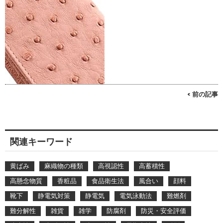
< 前の記事
関連キーワード
黄ばみ
麻織物の種類
高視認性
高蓄積性
高懸念物質
香粧品
食品衛生法
風合い
顔料
靴下
静電気対策
静電気
電気泳動法
難燃剤
難分解性
雑貨
雑学
防腐剤
防災・安全評価