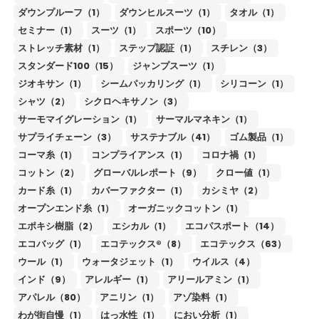
ダウンプルーフ（1）
ダウンヒルスーツ（1）
タオル（1）
セミナー（1）
スーツ（1）
スポーツ（10）
ストレッチ素材（1）
ステップ認証（1）
スチレン（3）
スタンダード100（15）
ジャンプスーツ（1）
ジオキサン（1）
シームパッカリング（1）
シリコーン（1）
シャツ（2）
シクロヘキサノン（3）
サーモマイグレーション（1）
サーマルマネキン（1）
サプライチェーン（3）
サステナブル（41）
ゴム製品（1）
コーマ糸（1）
コンプライアンス（1）
コロナ禍（1）
コットン（2）
グローバルレポート（9）
クロー値（1）
カード糸（1）
カバーファクター（1）
カシミヤ（2）
オープンエンド糸（1）
オーガニックコットン（1）
エポキシ樹脂（2）
エシカル（1）
エコパスポート（14）
エコバッグ（1）
エコテックス®（8）
エコテックス（63）
ウール（1）
ウォータジェット（1）
ウイルス（4）
インド（9）
アレルギー（1）
アリールアミン（1）
アパレル（80）
アニリン（1）
アゾ染料（1）
わが街自慢（1）
はっ水性（1）
におい分析（1）