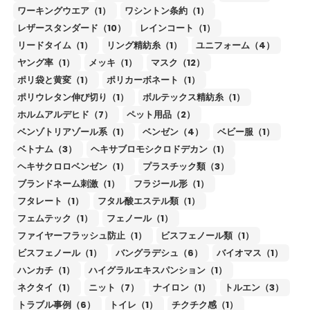
ワーキングウエア（1）
ワシントン条約（1）
レザースタンダード（10）
レインコート（1）
リードタイム（1）
リング精紡糸（1）
ユニフォーム（4）
ヤング率（1）
メッキ（1）
マスク（12）
ポリ袋と黄変（1）
ポリカーボネート（1）
ポリウレタン伸び切り（1）
ボルテックス精紡糸（1）
ホルムアルデヒド（7）
ペット用品（2）
ベンゾトリアゾール系（1）
ベンゼン（4）
ベビー服（1）
ベトナム（3）
ヘキサブロモシクロドデカン（1）
ヘキサクロロベンゼン（1）
プラスチック類（3）
ブランドネーム刺激（1）
フラジール形（1）
フタレート（1）
フタル酸エステル類（1）
フェムテック（1）
フェノール（1）
ファイヤーフラッシュ防止（1）
ビスフェノール類（1）
ビスフェノール（1）
バングラデシュ（6）
バイオマス（1）
ハンカチ（1）
ハイグラルエキスパンション（1）
ネクタイ（1）
ニット（7）
ナイロン（1）
トルエン（3）
トラブル事例（6）
トイレ（1）
チクチク感（1）