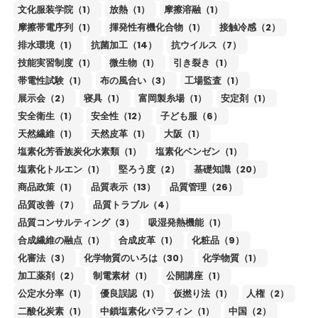
文化服装学院（1）
放熱（1）
摩擦溶融（1）
摩擦帯電序列（1）
揮発性有機化合物（1）
接触冷感（2）
排水環境（1）
抗菌加工（14）
抗ウイルス（7）
技能実習制度（1）
微生物（1）
引き裂き（1）
帯電性試験（1）
布の風合い（3）
工場監査（1）
展示会（2）
寝具（1）
富岡製糸場（1）
安定剤（1）
安全衛生（1）
安全性（12）
子ども服（6）
天然繊維（1）
天然皮革（1）
大阪（1）
塩素化芳香族炭化水素類（1）
塩素化ベンゼン（1）
塩素化トルエン（1）
堅ろう度（2）
基礎知識（20）
商品政策（1）
品質表示（13）
品質管理（26）
品質改善（7）
品質トラブル（4）
品質コンサルティング（3）
吸湿発熱機能（1）
合成繊維の融点（1）
合成皮革（1）
化粧品（9）
化審法（3）
化学物質のいろは（30）
化学物質（1）
加工薬剤（2）
制電素材（1）
公開講座（1）
公定水分率（1）
優良誤認（1）
仮撚り法（1）
人権（2）
二酸化炭素（1）
中鎖塩素化パラフィン（1）
中国（2）