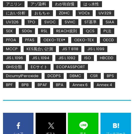
アニリン
アゾ染料
わが街自慢
はっ水性
におい分析
おもちゃ
ZDHC
VOCs
UV329
UV326
TPO
SVOC
SVHC
ST基準
SIAA
SEK
SDGs
RSL
REACH規則
QCS
PL法
PFOA
PFAS
OEKO-TEX®
OEKO-TEX
OECD
MCCP
KES風合い計測
JIS T 8118
JIS L 1099
JIS L 1096
JIS L 1094
JIS L 1092
ISO
HBCDD
GHS分類
ECサイト
ECOPASSPORT
DicumylPeroxide
DCDPS
DBMC
CSR
BPS
BPF
BPB
BPAF
BPA
Annex 6
Annex 4
シェア
ポスト
送る
ブックマーク