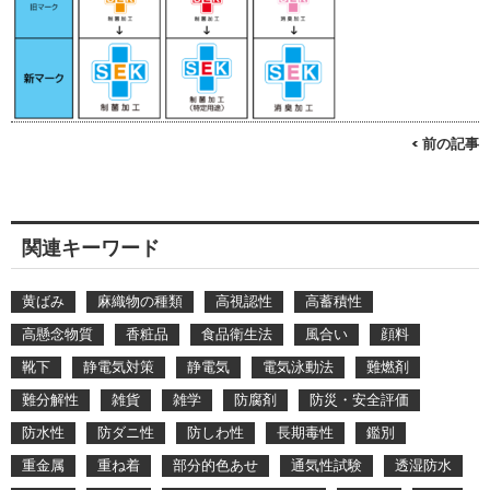
< 前の記事
関連キーワード
黄ばみ
麻織物の種類
高視認性
高蓄積性
高懸念物質
香粧品
食品衛生法
風合い
顔料
靴下
静電気対策
静電気
電気泳動法
難燃剤
難分解性
雑貨
雑学
防腐剤
防災・安全評価
防水性
防ダニ性
防しわ性
長期毒性
鑑別
重金属
重ね着
部分的色あせ
通気性試験
透湿防水