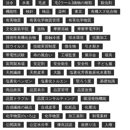
法令
水着
毛皮
毛(ウール)織物の種類
殺虫剤
機能性
検針
検品
染料
東京
有機スズ化合物
有害物質
有害化学物質管理
有害化学物質
文化服装学院
放熱
摩擦溶融
摩擦帯電序列
揮発性有機化合物
接触冷感
排水環境
抗菌加工
抗ウイルス
技能実習制度
微生物
引き裂き
帯電性試験
布の風合い
工場監査
展示会
寝具
富岡製糸場
安定剤
安全衛生
安全性
子ども服
天然繊維
天然皮革
大阪
塩素化芳香族炭化水素類
塩素化ベンゼン
塩素化トルエン
堅ろう度
基礎知識
商品政策
品質表示
品質管理
品質改善
品質トラブル
品質コンサルティング
吸湿発熱機能
合成繊維の融点
合成皮革
化粧品
化審法
化学物質のいろは
化学物質
加工薬剤
制電素材
公開講座
公定水分率
優良誤認
仮撚り法
人権