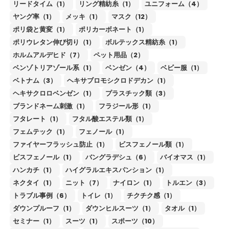
リードタイム（1）
リング精紡糸（1）
ユニフォーム（4）
ヤング率（1）
メッキ（1）
マスク（12）
ポリ袋と黄変（1）
ポリカーボネート（1）
ポリウレタン伸び切り（1）
ボルテックス精紡糸（1）
ホルムアルデヒド（7）
ペット用品（2）
ベンゾトリアゾール系（1）
ベンゼン（4）
ベビー服（1）
ベトナム（3）
ヘキサブロモシクロドデカン（1）
ヘキサクロロベンゼン（1）
プラスチック類（3）
ブランドネーム刺激（1）
フラジール形（1）
フタレート（1）
フタル酸エステル類（1）
フェムテック（1）
フェノール（1）
ファイヤーフラッシュ防止（1）
ビスフェノール類（1）
ビスフェノール（1）
バングラデシュ（6）
バイオマス（1）
ハンカチ（1）
ハイグラルエキスパンション（1）
ネクタイ（1）
ニット（7）
ナイロン（1）
トルエン（3）
トラブル事例（6）
トイレ（1）
チクチク感（1）
ダウンプルーフ（1）
ダウンヒルスーツ（1）
タオル（1）
セミナー（1）
スーツ（1）
スポーツ（10）