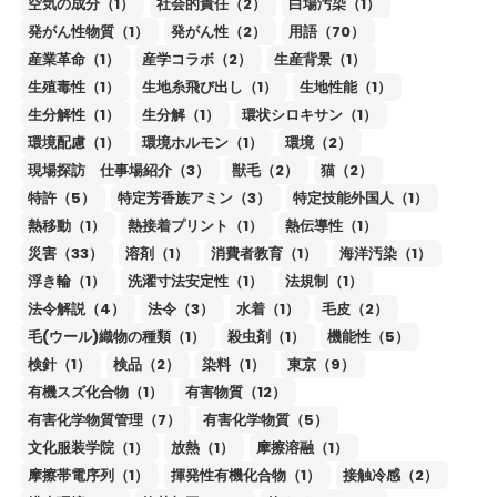
空気の成分（1）
社会的責任（2）
白場汚染（1）
発がん性物質（1）
発がん性（2）
用語（70）
産業革命（1）
産学コラボ（2）
生産背景（1）
生殖毒性（1）
生地糸飛び出し（1）
生地性能（1）
生分解性（1）
生分解（1）
環状シロキサン（1）
環境配慮（1）
環境ホルモン（1）
環境（2）
現場探訪 仕事場紹介（3）
獣毛（2）
猫（2）
特許（5）
特定芳香族アミン（3）
特定技能外国人（1）
熱移動（1）
熱接着プリント（1）
熱伝導性（1）
災害（33）
溶剤（1）
消費者教育（1）
海洋汚染（1）
浮き輪（1）
洗濯寸法安定性（1）
法規制（1）
法令解説（4）
法令（3）
水着（1）
毛皮（2）
毛(ウール)織物の種類（1）
殺虫剤（1）
機能性（5）
検針（1）
検品（2）
染料（1）
東京（9）
有機スズ化合物（1）
有害物質（12）
有害化学物質管理（7）
有害化学物質（5）
文化服装学院（1）
放熱（1）
摩擦溶融（1）
摩擦帯電序列（1）
揮発性有機化合物（1）
接触冷感（2）