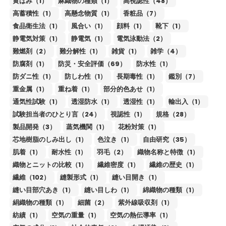
黄ばみ（1）
麻織物の種類（1）
高視認性（48）
高蓄積性（1）
高懸念物質（1）
香粧品（7）
食品衛生法（1）
風合い（1）
顔料（1）
靴下（1）
静電気対策（1）
静電気（1）
電気泳動法（2）
難燃剤（2）
難分解性（1）
雑貨（1）
雑学（4）
防腐剤（1）
防災・安全評価（69）
防水性（1）
防ダニ性（1）
防しわ性（1）
長期毒性（1）
鑑別（7）
重金属（1）
重ね着（1）
部分的色あせ（1）
通気性試験（1）
透湿防水（1）
透湿性（1）
輸出入（1）
試験担当者のひとり言（24）
視認性（1）
規格（28）
製品開発（3）
蒸気機関（1）
花粉対策（1）
芯地樹脂のしみ出し（1）
色泣き（1）
自由研究（35）
肌着（1）
耐水性（1）
羽毛（2）
織物名称と特徴（1）
織物とニットの比較（1）
繊維密度（1）
繊維の歴史（1）
繊維（102）
縫製形式（1）
縫い目開き（1）
縫い目部穴あき（1）
縫い目しわ（1）
綿織物の種類（1）
絹織物の種類（1）
細菌（2）
紫外線吸収剤（1）
紡績（1）
空気の重量（1）
空気の熱伝導率（1）