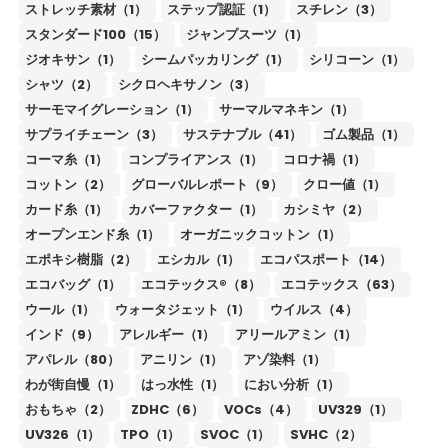
ストレッチ素材（1）
ステップ認証（1）
スチレン（3）
スタンダード100（15）
ジャンプスーツ（1）
ジオキサン（1）
シームパッカリング（1）
シリコーン（1）
シャツ（2）
シクロヘキサノン（3）
サーモマイグレーション（1）
サーマルマネキン（1）
サプライチェーン（3）
サステナブル（41）
ゴム製品（1）
コーマ糸（1）
コンプライアンス（1）
コロナ禍（1）
コットン（2）
グローバルレポート（9）
クロー値（1）
カード糸（1）
カバーファクター（1）
カシミヤ（2）
オープンエンド糸（1）
オーガニックコットン（1）
エポキシ樹脂（2）
エシカル（1）
エコパスポート（14）
エコバッグ（1）
エコテックス®（8）
エコテックス（63）
ウール（1）
ウォータジェット（1）
ウイルス（4）
インド（9）
アレルギー（1）
アリールアミン（1）
アパレル（80）
アニリン（1）
アゾ染料（1）
わが街自慢（1）
はっ水性（1）
におい分析（1）
おもちゃ（2）
ZDHC（6）
VOCs（4）
UV329（1）
UV326（1）
TPO（1）
SVOC（1）
SVHC（2）