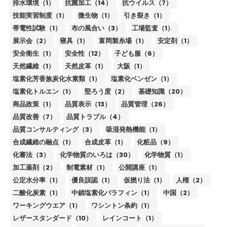
排水環境（1）
抗菌加工（14）
抗ウイルス（7）
技能実習制度（1）
微生物（1）
引き裂き（1）
帯電性試験（1）
布の風合い（3）
工場監査（1）
展示会（2）
寝具（1）
富岡製糸場（1）
安定剤（1）
安全衛生（1）
安全性（12）
子ども服（6）
天然繊維（1）
天然皮革（1）
大阪（1）
塩素化芳香族炭化水素類（1）
塩素化ベンゼン（1）
塩素化トルエン（1）
堅ろう度（2）
基礎知識（20）
商品政策（1）
品質表示（13）
品質管理（26）
品質改善（7）
品質トラブル（4）
品質コンサルティング（3）
吸湿発熱機能（1）
合成繊維の融点（1）
合成皮革（1）
化粧品（9）
化審法（3）
化学物質のいろは（30）
化学物質（1）
加工薬剤（2）
制電素材（1）
公開講座（1）
公定水分率（1）
優良誤認（1）
仮撚り法（1）
人権（2）
二酸化炭素（1）
中鎖塩素化パラフィン（1）
中国（2）
ワーキングウエア（1）
ワシントン条約（1）
レザースタンダード（10）
レインコート（1）