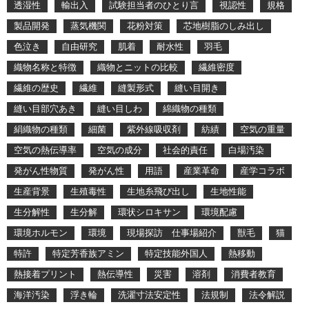
透湿性
輸出入
試験担当者のひとり言
視認性
規格
製品開発
蒸気機関
花粉対策
芯地樹脂のしみ出し
色泣き
自由研究
肌着
耐水性
羽毛
織物名称と特徴
織物とニットの比較
繊維密度
繊維の歴史
繊維
縫製形式
縫い目開き
縫い目部穴あき
縫い目しわ
綿織物の種類
絹織物の種類
細菌
紫外線吸収剤
紡績
空気の重量
空気の熱伝導率
空気の成分
社会的責任
白場汚染
発がん性物質
発がん性
用語
産業革命
産学コラボ
生産背景
生殖毒性
生地糸飛び出し
生地性能
生分解性
生分解
環状シロキサン
環境配慮
環境ホルモン
環境
現場探訪 仕事場紹介
獣毛
猫
特許
特定芳香族アミン
特定技能外国人
熱移動
熱接着プリント
熱伝導性
災害
溶剤
消費者教育
海洋汚染
浮き輪
洗濯寸法安定性
法規制
法令解説