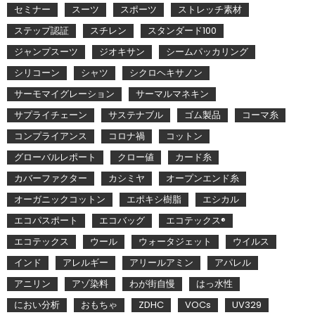
セミナー
スーツ
スポーツ
ストレッチ素材
ステップ認証
スチレン
スタンダード100
ジャンプスーツ
ジオキサン
シームパッカリング
シリコーン
シャツ
シクロヘキサノン
サーモマイグレーション
サーマルマネキン
サプライチェーン
サステナブル
ゴム製品
コーマ糸
コンプライアンス
コロナ禍
コットン
グローバルレポート
クロー値
カード糸
カバーファクター
カシミヤ
オープンエンド糸
オーガニックコットン
エポキシ樹脂
エシカル
エコパスポート
エコバッグ
エコテックス®
エコテックス
ウール
ウォータジェット
ウイルス
インド
アレルギー
アリールアミン
アパレル
アニリン
アゾ染料
わが街自慢
はっ水性
におい分析
おもちゃ
ZDHC
VOCs
UV329