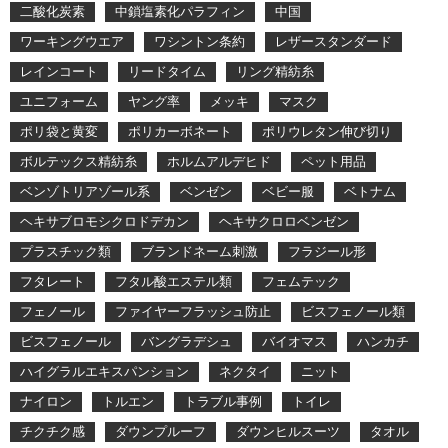
二酸化炭素
中鎖塩素化パラフィン
中国
ワーキングウエア
ワシントン条約
レザースタンダード
レインコート
リードタイム
リング精紡糸
ユニフォーム
ヤング率
メッキ
マスク
ポリ袋と黄変
ポリカーボネート
ポリウレタン伸び切り
ボルテックス精紡糸
ホルムアルデヒド
ペット用品
ベンゾトリアゾール系
ベンゼン
ベビー服
ベトナム
ヘキサブロモシクロドデカン
ヘキサクロロベンゼン
プラスチック類
ブランドネーム刺激
フラジール形
フタレート
フタル酸エステル類
フェムテック
フェノール
ファイヤーフラッシュ防止
ビスフェノール類
ビスフェノール
バングラデシュ
バイオマス
ハンカチ
ハイグラルエキスパンション
ネクタイ
ニット
ナイロン
トルエン
トラブル事例
トイレ
チクチク感
ダウンプルーフ
ダウンヒルスーツ
タオル