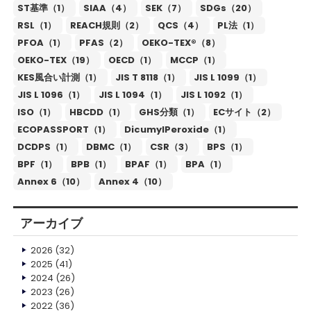
ST基準（1）
SIAA（4）
SEK（7）
SDGs（20）
RSL（1）
REACH規則（2）
QCS（4）
PL法（1）
PFOA（1）
PFAS（2）
OEKO-TEX®（8）
OEKO-TEX（19）
OECD（1）
MCCP（1）
KES風合い計測（1）
JIS T 8118（1）
JIS L 1099（1）
JIS L 1096（1）
JIS L 1094（1）
JIS L 1092（1）
ISO（1）
HBCDD（1）
GHS分類（1）
ECサイト（2）
ECOPASSPORT（1）
DicumylPeroxide（1）
DCDPS（1）
DBMC（1）
CSR（3）
BPS（1）
BPF（1）
BPB（1）
BPAF（1）
BPA（1）
Annex 6（10）
Annex 4（10）
アーカイブ
2026
(32)
2025
(41)
2024
(26)
2023
(26)
2022
(36)