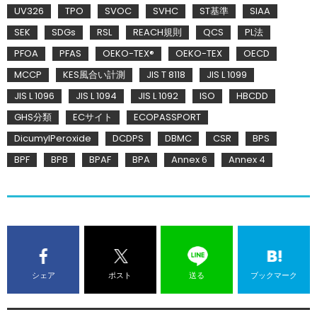
UV326
TPO
SVOC
SVHC
ST基準
SIAA
SEK
SDGs
RSL
REACH規則
QCS
PL法
PFOA
PFAS
OEKO-TEX®
OEKO-TEX
OECD
MCCP
KES風合い計測
JIS T 8118
JIS L 1099
JIS L 1096
JIS L 1094
JIS L 1092
ISO
HBCDD
GHS分類
ECサイト
ECOPASSPORT
DicumylPeroxide
DCDPS
DBMC
CSR
BPS
BPF
BPB
BPAF
BPA
Annex 6
Annex 4
シェア
ポスト
送る
ブックマーク