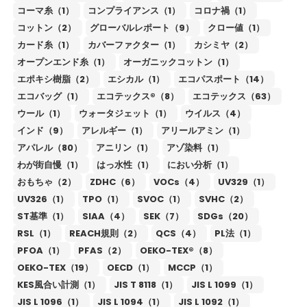
コーマ糸（1）
コンプライアンス（1）
コロナ禍（1）
コットン（2）
グローバルレポート（9）
クロー値（1）
カード糸（1）
カバーファクター（1）
カシミヤ（2）
オープンエンド糸（1）
オーガニックコットン（1）
エポキシ樹脂（2）
エシカル（1）
エコパスポート（14）
エコバッグ（1）
エコテックス®（8）
エコテックス（63）
ウール（1）
ウォータジェット（1）
ウイルス（4）
インド（9）
アレルギー（1）
アリールアミン（1）
アパレル（80）
アニリン（1）
アゾ染料（1）
わが街自慢（1）
はっ水性（1）
におい分析（1）
おもちゃ（2）
ZDHC（6）
VOCs（4）
UV329（1）
UV326（1）
TPO（1）
SVOC（1）
SVHC（2）
ST基準（1）
SIAA（4）
SEK（7）
SDGs（20）
RSL（1）
REACH規則（2）
QCS（4）
PL法（1）
PFOA（1）
PFAS（2）
OEKO-TEX®（8）
OEKO-TEX（19）
OECD（1）
MCCP（1）
KES風合い計測（1）
JIS T 8118（1）
JIS L 1099（1）
JIS L 1096（1）
JIS L 1094（1）
JIS L 1092（1）