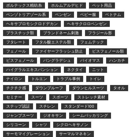
ボルテックス精紡糸
ホルムアルデヒド
ペット用品
ベンゾトリアゾール系
ベンゼン
ベビー服
ベトナム
ヘキサブロモシクロドデカン
ヘキサクロロベンゼン
プラスチック類
ブランドネーム刺激
フラジール形
フタレート
フタル酸エステル類
フェムテック
フェノール
ファイヤーフラッシュ防止
ビスフェノール類
ビスフェノール
バングラデシュ
バイオマス
ハンカチ
ハイグラルエキスパンション
ネクタイ
ニット
ナイロン
トルエン
トラブル事例
トイレ
チクチク感
ダウンプルーフ
ダウンヒルスーツ
タオル
セミナー
スーツ
スポーツ
ストレッチ素材
ステップ認証
スチレン
スタンダード100
ジャンプスーツ
ジオキサン
シームパッカリング
シリコーン
シャツ
シクロヘキサノン
サーモマイグレーション
サーマルマネキン