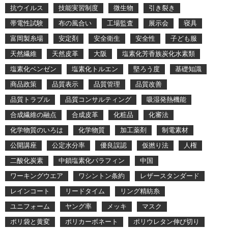
抗ウイルス
技能実習制度
微生物
引き裂き
帯電性試験
布の風合い
工場監査
展示会
寝具
富岡製糸場
安定剤
安全衛生
安全性
子ども服
天然繊維
天然皮革
大阪
塩素化芳香族炭化水素類
塩素化ベンゼン
塩素化トルエン
堅ろう度
基礎知識
商品政策
品質表示
品質管理
品質改善
品質トラブル
品質コンサルティング
吸湿発熱機能
合成繊維の融点
合成皮革
化粧品
化審法
化学物質のいろは
化学物質
加工薬剤
制電素材
公開講座
公定水分率
優良誤認
仮撚り法
人権
二酸化炭素
中鎖塩素化パラフィン
中国
ワーキングウエア
ワシントン条約
レザースタンダード
レインコート
リードタイム
リング精紡糸
ユニフォーム
ヤング率
メッキ
マスク
ポリ袋と黄変
ポリカーボネート
ポリウレタン伸び切り