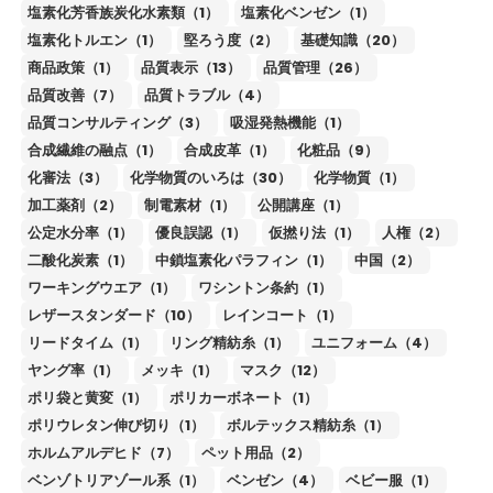
塩素化芳香族炭化水素類（1）
塩素化ベンゼン（1）
塩素化トルエン（1）
堅ろう度（2）
基礎知識（20）
商品政策（1）
品質表示（13）
品質管理（26）
品質改善（7）
品質トラブル（4）
品質コンサルティング（3）
吸湿発熱機能（1）
合成繊維の融点（1）
合成皮革（1）
化粧品（9）
化審法（3）
化学物質のいろは（30）
化学物質（1）
加工薬剤（2）
制電素材（1）
公開講座（1）
公定水分率（1）
優良誤認（1）
仮撚り法（1）
人権（2）
二酸化炭素（1）
中鎖塩素化パラフィン（1）
中国（2）
ワーキングウエア（1）
ワシントン条約（1）
レザースタンダード（10）
レインコート（1）
リードタイム（1）
リング精紡糸（1）
ユニフォーム（4）
ヤング率（1）
メッキ（1）
マスク（12）
ポリ袋と黄変（1）
ポリカーボネート（1）
ポリウレタン伸び切り（1）
ボルテックス精紡糸（1）
ホルムアルデヒド（7）
ペット用品（2）
ベンゾトリアゾール系（1）
ベンゼン（4）
ベビー服（1）