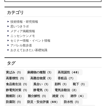
カテゴリ
技術情報・研究情報
思いつきラボ
メディア掲載情報
ニッセンケンメモ
セミナー情報・イベント情報
アパレル散歩道
おさえておきたい基礎知識
タグ
黄ばみ（1）
麻織物の種類（1）
高視認性（48）
高蓄積性（1）
高懸念物質（1）
香粧品（7）
食品衛生法（1）
風合い（1）
顔料（1）
靴下（1）
静電気対策（1）
静電気（1）
電気泳動法（2）
難燃剤（2）
難分解性（1）
雑貨（1）
雑学（4）
防腐剤（1）
防災・安全評価（69）
防水性（1）