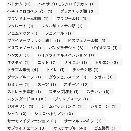
ベトナム（3）
ヘキサブロモシクロドデカン（1）
ヘキサクロロベンゼン（1）
プラスチック類（3）
ブランドネーム刺激（1）
フラジール形（1）
フタレート（1）
フタル酸エステル類（1）
フェムテック（1）
フェノール（1）
ファイヤーフラッシュ防止（1）
ビスフェノール類（1）
ビスフェノール（1）
バングラデシュ（6）
バイオマス（1）
ハンカチ（1）
ハイグラルエキスパンション（1）
ネクタイ（1）
ニット（7）
ナイロン（1）
トルエン（3）
トラブル事例（6）
トイレ（1）
チクチク感（1）
ダウンプルーフ（1）
ダウンヒルスーツ（1）
タオル（1）
セミナー（1）
スーツ（1）
スポーツ（10）
ストレッチ素材（1）
ステップ認証（1）
スチレン（3）
スタンダード100（15）
ジャンプスーツ（1）
ジオキサン（1）
シームパッカリング（1）
シリコーン（1）
シャツ（2）
シクロヘキサノン（3）
サーモマイグレーション（1）
サーマルマネキン（1）
サプライチェーン（3）
サステナブル（41）
ゴム製品（1）