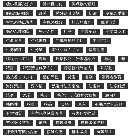
縫い目部穴あき
縫い目しわ
綿織物の種類
絹織物の種類
細菌
紫外線吸収剤
紡績
空気の重量
空気の熱伝導率
空気の成分
社会的責任
白場汚染
発がん性物質
発がん性
用語
産業革命
産学コラボ
生産背景
生殖毒性
生地糸飛び出し
生地性能
生分解性
生分解
環状シロキサン
環境配慮
環境ホルモン
環境
現場探訪 仕事場紹介
獣毛
猫
特許
特定芳香族アミン
特定技能外国人
熱移動
熱接着プリント
熱伝導性
災害
溶剤
消費者教育
海洋汚染
浮き輪
洗濯寸法安定性
法規制
法令解説
法令
水着
毛皮
毛(ウール)織物の種類
殺虫剤
機能性
検針
検品
染料
東京
有機スズ化合物
有害物質
有害化学物質管理
有害化学物質
文化服装学院
放熱
摩擦溶融
摩擦帯電序列
揮発性有機化合物
接触冷感
排水環境
抗菌加工