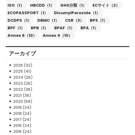
ISO（1）
HBCDD（1）
GHS分類（1）
ECサイト（2）
ECOPASSPORT（1）
DicumylPeroxide（1）
DCDPS（1）
DBMC（1）
CSR（3）
BPS（1）
BPF（1）
BPB（1）
BPAF（1）
BPA（1）
Annex 6（10）
Annex 4（10）
アーカイブ
2026
(32)
2025
(41)
2024
(26)
2023
(26)
2022
(36)
2021
(36)
2020
(58)
2019
(34)
2018
(24)
2017
(24)
2016
(24)
2015
(24)