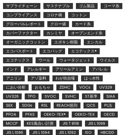
サプライチェーン
サステナブル
ゴム製品
コーマ糸
コンプライアンス
コロナ禍
コットン
グローバルレポート
クロー値
カード糸
カバーファクター
カシミヤ
オープンエンド糸
オーガニックコットン
エポキシ樹脂
エシカル
エコパスポート
エコバッグ
エコテックス®
エコテックス
ウール
ウォータジェット
ウイルス
インド
アレルギー
アリールアミン
アパレル
アニリン
アゾ染料
わが街自慢
はっ水性
におい分析
おもちゃ
ZDHC
VOCs
UV329
UV326
TPO
SVOC
SVHC
ST基準
SIAA
SEK
SDGs
RSL
REACH規則
QCS
PL法
PFOA
PFAS
OEKO-TEX®
OEKO-TEX
OECD
MCCP
KES風合い計測
JIS T 8118
JIS L 1099
JIS L 1096
JIS L 1094
JIS L 1092
ISO
HBCDD