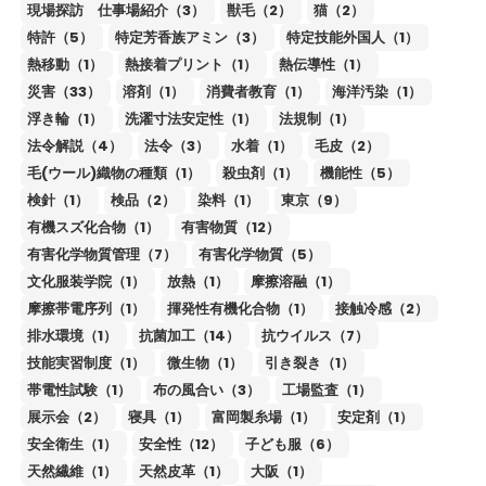
現場探訪 仕事場紹介（3）
獣毛（2）
猫（2）
特許（5）
特定芳香族アミン（3）
特定技能外国人（1）
熱移動（1）
熱接着プリント（1）
熱伝導性（1）
災害（33）
溶剤（1）
消費者教育（1）
海洋汚染（1）
浮き輪（1）
洗濯寸法安定性（1）
法規制（1）
法令解説（4）
法令（3）
水着（1）
毛皮（2）
毛(ウール)織物の種類（1）
殺虫剤（1）
機能性（5）
検針（1）
検品（2）
染料（1）
東京（9）
有機スズ化合物（1）
有害物質（12）
有害化学物質管理（7）
有害化学物質（5）
文化服装学院（1）
放熱（1）
摩擦溶融（1）
摩擦帯電序列（1）
揮発性有機化合物（1）
接触冷感（2）
排水環境（1）
抗菌加工（14）
抗ウイルス（7）
技能実習制度（1）
微生物（1）
引き裂き（1）
帯電性試験（1）
布の風合い（3）
工場監査（1）
展示会（2）
寝具（1）
富岡製糸場（1）
安定剤（1）
安全衛生（1）
安全性（12）
子ども服（6）
天然繊維（1）
天然皮革（1）
大阪（1）