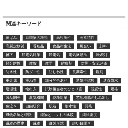
関連キーワード
黄ばみ
麻織物の種類
高視認性
高蓄積性
高懸念物質
香粧品
食品衛生法
風合い
顔料
靴下
静電気対策
静電気
電気泳動法
難燃剤
難分解性
雑貨
雑学
防腐剤
防災・安全評価
防水性
防ダニ性
防しわ性
長期毒性
鑑別
重金属
重ね着
部分的色あせ
通気性試験
透湿防水
透湿性
輸出入
試験担当者のひとり言
視認性
規格
製品開発
蒸気機関
花粉対策
芯地樹脂のしみ出し
色泣き
自由研究
肌着
耐水性
羽毛
織物名称と特徴
織物とニットの比較
繊維密度
繊維の歴史
繊維
縫製形式
縫い目開き