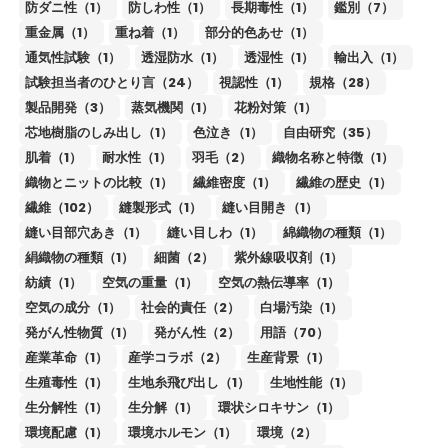
防ダニ性（1）
防しわ性（1）
長期毒性（1）
鑑別（7）
重金属（1）
重ね着（1）
部分的色あせ（1）
通気性試験（1）
透湿防水（1）
透湿性（1）
輸出入（1）
試験担当者のひとり言（24）
視認性（1）
規格（28）
製品開発（3）
蒸気機関（1）
花粉対策（1）
芯地樹脂のしみ出し（1）
色泣き（1）
自由研究（35）
肌着（1）
耐水性（1）
羽毛（2）
織物名称と特徴（1）
織物とニットの比較（1）
繊維密度（1）
繊維の歴史（1）
繊維（102）
縫製形式（1）
縫い目開き（1）
縫い目部穴あき（1）
縫い目しわ（1）
綿織物の種類（1）
絹織物の種類（1）
細菌（2）
紫外線吸収剤（1）
紡績（1）
空気の重量（1）
空気の熱伝導率（1）
空気の成分（1）
社会的責任（2）
白場汚染（1）
発がん性物質（1）
発がん性（2）
用語（70）
産業革命（1）
産学コラボ（2）
生産背景（1）
生殖毒性（1）
生地糸飛び出し（1）
生地性能（1）
生分解性（1）
生分解（1）
環状シロキサン（1）
環境配慮（1）
環境ホルモン（1）
環境（2）