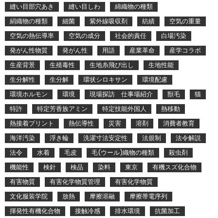
縫い目部穴あき
縫い目しわ
綿織物の種類
絹織物の種類
細菌
紫外線吸収剤
紡績
空気の重量
空気の熱伝導率
空気の成分
社会的責任
白場汚染
発がん性物質
発がん性
用語
産業革命
産学コラボ
生産背景
生殖毒性
生地糸飛び出し
生地性能
生分解性
生分解
環状シロキサン
環境配慮
環境ホルモン
環境
現場探訪 仕事場紹介
獣毛
猫
特許
特定芳香族アミン
特定技能外国人
熱移動
熱接着プリント
熱伝導性
災害
溶剤
消費者教育
海洋汚染
浮き輪
洗濯寸法安定性
法規制
法令解説
法令
水着
毛皮
毛(ウール)織物の種類
殺虫剤
機能性
検針
検品
染料
東京
有機スズ化合物
有害物質
有害化学物質管理
有害化学物質
文化服装学院
放熱
摩擦溶融
摩擦帯電序列
揮発性有機化合物
接触冷感
排水環境
抗菌加工