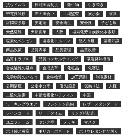
抗ウイルス
技能実習制度
微生物
引き裂き
帯電性試験
布の風合い
工場監査
展示会
寝具
富岡製糸場
安定剤
安全衛生
安全性
子ども服
天然繊維
天然皮革
大阪
塩素化芳香族炭化水素類
塩素化ベンゼン
塩素化トルエン
堅ろう度
基礎知識
商品政策
品質表示
品質管理
品質改善
品質トラブル
品質コンサルティング
吸湿発熱機能
合成繊維の融点
合成皮革
化粧品
化審法
化学物質のいろは
化学物質
加工薬剤
制電素材
公開講座
公定水分率
優良誤認
仮撚り法
人権
二酸化炭素
中鎖塩素化パラフィン
中国
ワーキングウエア
ワシントン条約
レザースタンダード
レインコート
リードタイム
リング精紡糸
ユニフォーム
ヤング率
メッキ
マスク
ポリ袋と黄変
ポリカーボネート
ポリウレタン伸び切り