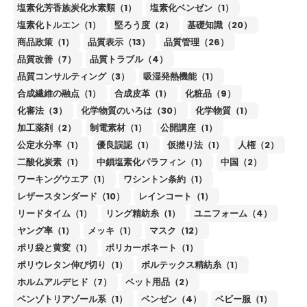
塩素化芳香族炭化水素類（1）
塩素化ベンゼン（1）
塩素化トルエン（1）
堅ろう度（2）
基礎知識（20）
商品政策（1）
品質表示（13）
品質管理（26）
品質改善（7）
品質トラブル（4）
品質コンサルティング（3）
吸湿発熱機能（1）
合成繊維の融点（1）
合成皮革（1）
化粧品（9）
化審法（3）
化学物質のいろは（30）
化学物質（1）
加工薬剤（2）
制電素材（1）
公開講座（1）
公定水分率（1）
優良誤認（1）
仮撚り法（1）
人権（2）
二酸化炭素（1）
中鎖塩素化パラフィン（1）
中国（2）
ワーキングウエア（1）
ワシントン条約（1）
レザースタンダード（10）
レインコート（1）
リードタイム（1）
リング精紡糸（1）
ユニフォーム（4）
ヤング率（1）
メッキ（1）
マスク（12）
ポリ袋と黄変（1）
ポリカーボネート（1）
ポリウレタン伸び切り（1）
ボルテックス精紡糸（1）
ホルムアルデヒド（7）
ペット用品（2）
ベンゾトリアゾール系（1）
ベンゼン（4）
ベビー服（1）