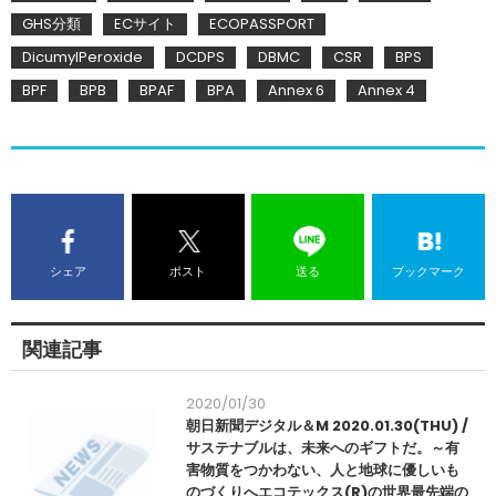
GHS分類
ECサイト
ECOPASSPORT
DicumylPeroxide
DCDPS
DBMC
CSR
BPS
BPF
BPB
BPAF
BPA
Annex 6
Annex 4
シェア
ポスト
送る
ブックマーク
関連記事
2020/01/30
朝日新聞デジタル＆M 2020.01.30(THU) /
サステナブルは、未来へのギフトだ。～有
害物質をつかわない、人と地球に優しいも
のづくりへエコテックス(R)の世界最先端の