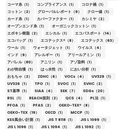
コーマ糸（1）
コンプライアンス（1）
コロナ禍（1）
コットン（2）
グローバルレポート（9）
クロー値（1）
カード糸（1）
カバーファクター（1）
カシミヤ（2）
オープンエンド糸（1）
オーガニックコットン（1）
エポキシ樹脂（2）
エシカル（1）
エコパスポート（14）
エコバッグ（1）
エコテックス®（8）
エコテックス（63）
ウール（1）
ウォータジェット（1）
ウイルス（4）
インド（9）
アレルギー（1）
アリールアミン（1）
アパレル（80）
アニリン（1）
アゾ染料（1）
わが街自慢（1）
はっ水性（1）
におい分析（1）
おもちゃ（2）
ZDHC（6）
VOCs（4）
UV329（1）
UV326（1）
TPO（1）
SVOC（1）
SVHC（2）
ST基準（1）
SIAA（4）
SEK（7）
SDGs（20）
RSL（1）
REACH規則（2）
QCS（4）
PL法（1）
PFOA（1）
PFAS（2）
OEKO-TEX®（8）
OEKO-TEX（19）
OECD（1）
MCCP（1）
KES風合い計測（1）
JIS T 8118（1）
JIS L 1099（1）
JIS L 1096（1）
JIS L 1094（1）
JIS L 1092（1）