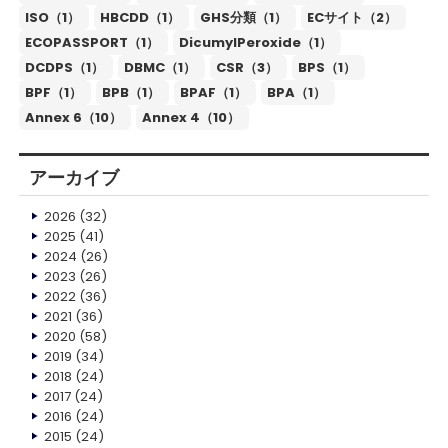
ISO（1）
HBCDD（1）
GHS分類（1）
ECサイト（2）
ECOPASSPORT（1）
DicumylPeroxide（1）
DCDPS（1）
DBMC（1）
CSR（3）
BPS（1）
BPF（1）
BPB（1）
BPAF（1）
BPA（1）
Annex 6（10）
Annex 4（10）
アーカイブ
2026
(32)
2025
(41)
2024
(26)
2023
(26)
2022
(36)
2021
(36)
2020
(58)
2019
(34)
2018
(24)
2017
(24)
2016
(24)
2015
(24)