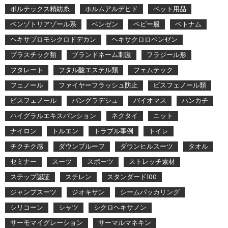
ボルテックス精紡糸
ホルムアルデヒド
ペット用品
ベンゾトリアゾール系
ベンゼン
ベビー服
ベトナム
ヘキサブロモシクロドデカン
ヘキサクロロベンゼン
プラスチック類
ブランドネーム刺激
フラジール形
フタレート
フタル酸エステル類
フェムテック
フェノール
ファイヤーフラッシュ防止
ビスフェノール類
ビスフェノール
バングラデシュ
バイオマス
ハンカチ
ハイグラルエキスパンション
ネクタイ
ニット
ナイロン
トルエン
トラブル事例
トイレ
チクチク感
ダウンプルーフ
ダウンヒルスーツ
タオル
セミナー
スーツ
スポーツ
ストレッチ素材
ステップ認証
スチレン
スタンダード100
ジャンプスーツ
ジオキサン
シームパッカリング
シリコーン
シャツ
シクロヘキサノン
サーモマイグレーション
サーマルマネキン