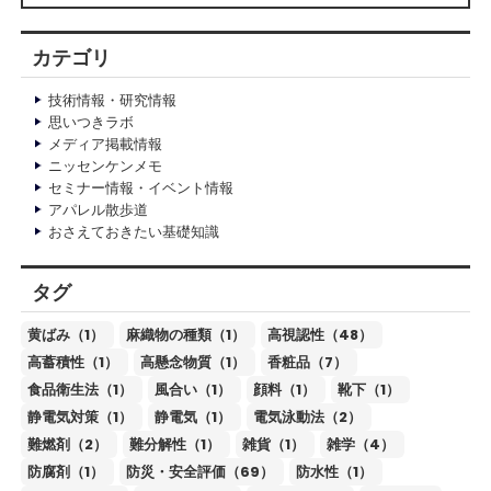
カテゴリ
技術情報・研究情報
思いつきラボ
メディア掲載情報
ニッセンケンメモ
セミナー情報・イベント情報
アパレル散歩道
おさえておきたい基礎知識
タグ
黄ばみ（1）
麻織物の種類（1）
高視認性（48）
高蓄積性（1）
高懸念物質（1）
香粧品（7）
食品衛生法（1）
風合い（1）
顔料（1）
靴下（1）
静電気対策（1）
静電気（1）
電気泳動法（2）
難燃剤（2）
難分解性（1）
雑貨（1）
雑学（4）
防腐剤（1）
防災・安全評価（69）
防水性（1）