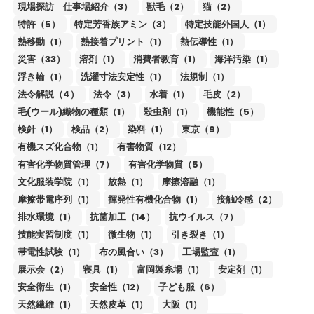
現場探訪 仕事場紹介（3）
獣毛（2）
猫（2）
特許（5）
特定芳香族アミン（3）
特定技能外国人（1）
熱移動（1）
熱接着プリント（1）
熱伝導性（1）
災害（33）
溶剤（1）
消費者教育（1）
海洋汚染（1）
浮き輪（1）
洗濯寸法安定性（1）
法規制（1）
法令解説（4）
法令（3）
水着（1）
毛皮（2）
毛(ウール)織物の種類（1）
殺虫剤（1）
機能性（5）
検針（1）
検品（2）
染料（1）
東京（9）
有機スズ化合物（1）
有害物質（12）
有害化学物質管理（7）
有害化学物質（5）
文化服装学院（1）
放熱（1）
摩擦溶融（1）
摩擦帯電序列（1）
揮発性有機化合物（1）
接触冷感（2）
排水環境（1）
抗菌加工（14）
抗ウイルス（7）
技能実習制度（1）
微生物（1）
引き裂き（1）
帯電性試験（1）
布の風合い（3）
工場監査（1）
展示会（2）
寝具（1）
富岡製糸場（1）
安定剤（1）
安全衛生（1）
安全性（12）
子ども服（6）
天然繊維（1）
天然皮革（1）
大阪（1）