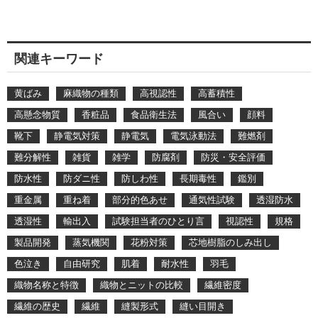
関連キーワード
黄ばみ
麻織物の種類
高視認性
高蓄積性
高懸念物質
香粧品
食品衛生法
風合い
顔料
靴下
静電気対策
静電気
電気泳動法
難燃剤
難分解性
雑貨
雑学
防腐剤
防災・安全評価
防水性
防ダニ性
防しわ性
長期毒性
鑑別
重金属
重ね着
部分的色あせ
通気性試験
透湿防水
透湿性
輸出入
試験担当者のひとり言
視認性
規格
製品開発
蒸気機関
花粉対策
芯地樹脂のしみ出し
色泣き
自由研究
肌着
耐水性
羽毛
織物名称と特徴
織物とニットの比較
繊維密度
繊維の歴史
繊維
縫製形式
縫い目開き