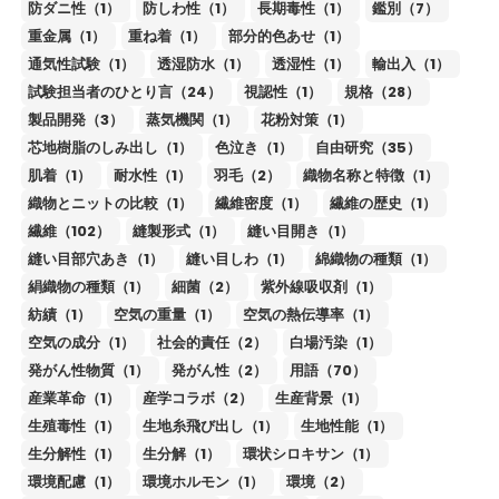
防ダニ性（1）
防しわ性（1）
長期毒性（1）
鑑別（7）
重金属（1）
重ね着（1）
部分的色あせ（1）
通気性試験（1）
透湿防水（1）
透湿性（1）
輸出入（1）
試験担当者のひとり言（24）
視認性（1）
規格（28）
製品開発（3）
蒸気機関（1）
花粉対策（1）
芯地樹脂のしみ出し（1）
色泣き（1）
自由研究（35）
肌着（1）
耐水性（1）
羽毛（2）
織物名称と特徴（1）
織物とニットの比較（1）
繊維密度（1）
繊維の歴史（1）
繊維（102）
縫製形式（1）
縫い目開き（1）
縫い目部穴あき（1）
縫い目しわ（1）
綿織物の種類（1）
絹織物の種類（1）
細菌（2）
紫外線吸収剤（1）
紡績（1）
空気の重量（1）
空気の熱伝導率（1）
空気の成分（1）
社会的責任（2）
白場汚染（1）
発がん性物質（1）
発がん性（2）
用語（70）
産業革命（1）
産学コラボ（2）
生産背景（1）
生殖毒性（1）
生地糸飛び出し（1）
生地性能（1）
生分解性（1）
生分解（1）
環状シロキサン（1）
環境配慮（1）
環境ホルモン（1）
環境（2）