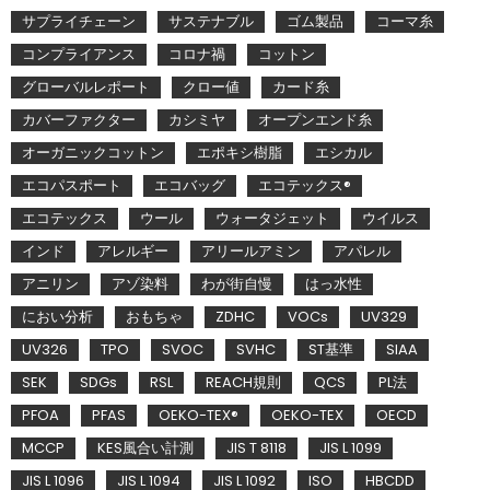
サプライチェーン
サステナブル
ゴム製品
コーマ糸
コンプライアンス
コロナ禍
コットン
グローバルレポート
クロー値
カード糸
カバーファクター
カシミヤ
オープンエンド糸
オーガニックコットン
エポキシ樹脂
エシカル
エコパスポート
エコバッグ
エコテックス®
エコテックス
ウール
ウォータジェット
ウイルス
インド
アレルギー
アリールアミン
アパレル
アニリン
アゾ染料
わが街自慢
はっ水性
におい分析
おもちゃ
ZDHC
VOCs
UV329
UV326
TPO
SVOC
SVHC
ST基準
SIAA
SEK
SDGs
RSL
REACH規則
QCS
PL法
PFOA
PFAS
OEKO-TEX®
OEKO-TEX
OECD
MCCP
KES風合い計測
JIS T 8118
JIS L 1099
JIS L 1096
JIS L 1094
JIS L 1092
ISO
HBCDD