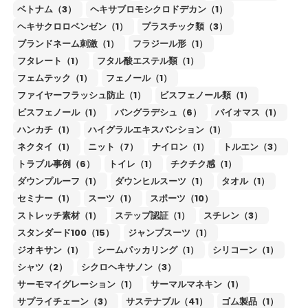
ベトナム（3）
ヘキサブロモシクロドデカン（1）
ヘキサクロロベンゼン（1）
プラスチック類（3）
ブランドネーム刺激（1）
フラジール形（1）
フタレート（1）
フタル酸エステル類（1）
フェムテック（1）
フェノール（1）
ファイヤーフラッシュ防止（1）
ビスフェノール類（1）
ビスフェノール（1）
バングラデシュ（6）
バイオマス（1）
ハンカチ（1）
ハイグラルエキスパンション（1）
ネクタイ（1）
ニット（7）
ナイロン（1）
トルエン（3）
トラブル事例（6）
トイレ（1）
チクチク感（1）
ダウンプルーフ（1）
ダウンヒルスーツ（1）
タオル（1）
セミナー（1）
スーツ（1）
スポーツ（10）
ストレッチ素材（1）
ステップ認証（1）
スチレン（3）
スタンダード100（15）
ジャンプスーツ（1）
ジオキサン（1）
シームパッカリング（1）
シリコーン（1）
シャツ（2）
シクロヘキサノン（3）
サーモマイグレーション（1）
サーマルマネキン（1）
サプライチェーン（3）
サステナブル（41）
ゴム製品（1）