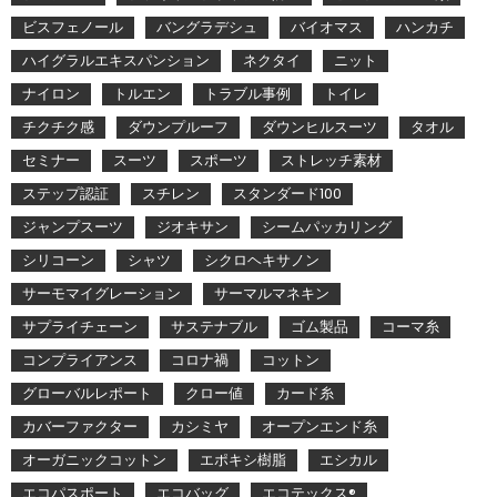
ビスフェノール
バングラデシュ
バイオマス
ハンカチ
ハイグラルエキスパンション
ネクタイ
ニット
ナイロン
トルエン
トラブル事例
トイレ
チクチク感
ダウンプルーフ
ダウンヒルスーツ
タオル
セミナー
スーツ
スポーツ
ストレッチ素材
ステップ認証
スチレン
スタンダード100
ジャンプスーツ
ジオキサン
シームパッカリング
シリコーン
シャツ
シクロヘキサノン
サーモマイグレーション
サーマルマネキン
サプライチェーン
サステナブル
ゴム製品
コーマ糸
コンプライアンス
コロナ禍
コットン
グローバルレポート
クロー値
カード糸
カバーファクター
カシミヤ
オープンエンド糸
オーガニックコットン
エポキシ樹脂
エシカル
エコパスポート
エコバッグ
エコテックス®