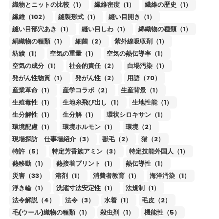
織物とニットの比較（1）
繊維密度（1）
繊維の歴史（1）
繊維（102）
縫製形式（1）
縫い目開き（1）
縫い目部穴あき（1）
縫い目しわ（1）
綿織物の種類（1）
絹織物の種類（1）
細菌（2）
紫外線吸収剤（1）
紡績（1）
空気の重量（1）
空気の熱伝導率（1）
空気の成分（1）
社会的責任（2）
白場汚染（1）
発がん性物質（1）
発がん性（2）
用語（70）
産業革命（1）
産学コラボ（2）
生産背景（1）
生殖毒性（1）
生地糸飛び出し（1）
生地性能（1）
生分解性（1）
生分解（1）
環状シロキサン（1）
環境配慮（1）
環境ホルモン（1）
環境（2）
現場探訪 仕事場紹介（3）
獣毛（2）
猫（2）
特許（5）
特定芳香族アミン（3）
特定技能外国人（1）
熱移動（1）
熱接着プリント（1）
熱伝導性（1）
災害（33）
溶剤（1）
消費者教育（1）
海洋汚染（1）
浮き輪（1）
洗濯寸法安定性（1）
法規制（1）
法令解説（4）
法令（3）
水着（1）
毛皮（2）
毛(ウール)織物の種類（1）
殺虫剤（1）
機能性（5）