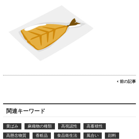
< 前の記事
関連キーワード
黄ばみ
麻織物の種類
高視認性
高蓄積性
高懸念物質
香粧品
食品衛生法
風合い
顔料