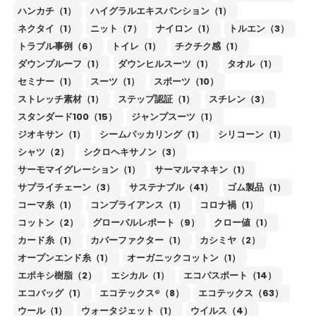
ハンカチ（1）
ハイグラルエキスパンション（1）
ネクタイ（1）
ニット（7）
ナイロン（1）
トルエン（3）
トラブル事例（6）
トイレ（1）
チクチク感（1）
ダウンプルーフ（1）
ダウンヒルスーツ（1）
タオル（1）
セミナー（1）
スーツ（1）
スポーツ（10）
ストレッチ素材（1）
ステップ認証（1）
スチレン（3）
スタンダード100（15）
ジャンプスーツ（1）
ジオキサン（1）
シームパッカリング（1）
シリコーン（1）
シャツ（2）
シクロヘキサノン（3）
サーモマイグレーション（1）
サーマルマネキン（1）
サプライチェーン（3）
サステナブル（41）
ゴム製品（1）
コーマ糸（1）
コンプライアンス（1）
コロナ禍（1）
コットン（2）
グローバルレポート（9）
クロー値（1）
カード糸（1）
カバーファクター（1）
カシミヤ（2）
オープンエンド糸（1）
オーガニックコットン（1）
エポキシ樹脂（2）
エシカル（1）
エコパスポート（14）
エコバッグ（1）
エコテックス®（8）
エコテックス（63）
ウール（1）
ウォータジェット（1）
ウイルス（4）