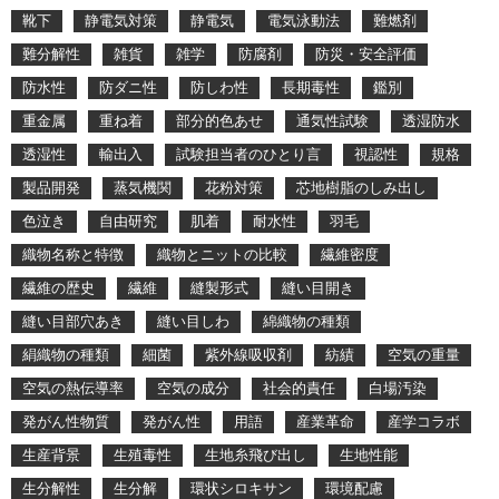
靴下
静電気対策
静電気
電気泳動法
難燃剤
難分解性
雑貨
雑学
防腐剤
防災・安全評価
防水性
防ダニ性
防しわ性
長期毒性
鑑別
重金属
重ね着
部分的色あせ
通気性試験
透湿防水
透湿性
輸出入
試験担当者のひとり言
視認性
規格
製品開発
蒸気機関
花粉対策
芯地樹脂のしみ出し
色泣き
自由研究
肌着
耐水性
羽毛
織物名称と特徴
織物とニットの比較
繊維密度
繊維の歴史
繊維
縫製形式
縫い目開き
縫い目部穴あき
縫い目しわ
綿織物の種類
絹織物の種類
細菌
紫外線吸収剤
紡績
空気の重量
空気の熱伝導率
空気の成分
社会的責任
白場汚染
発がん性物質
発がん性
用語
産業革命
産学コラボ
生産背景
生殖毒性
生地糸飛び出し
生地性能
生分解性
生分解
環状シロキサン
環境配慮