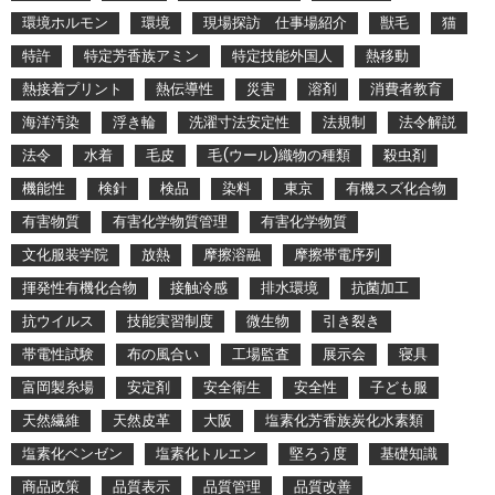
環境ホルモン
環境
現場探訪 仕事場紹介
獣毛
猫
特許
特定芳香族アミン
特定技能外国人
熱移動
熱接着プリント
熱伝導性
災害
溶剤
消費者教育
海洋汚染
浮き輪
洗濯寸法安定性
法規制
法令解説
法令
水着
毛皮
毛(ウール)織物の種類
殺虫剤
機能性
検針
検品
染料
東京
有機スズ化合物
有害物質
有害化学物質管理
有害化学物質
文化服装学院
放熱
摩擦溶融
摩擦帯電序列
揮発性有機化合物
接触冷感
排水環境
抗菌加工
抗ウイルス
技能実習制度
微生物
引き裂き
帯電性試験
布の風合い
工場監査
展示会
寝具
富岡製糸場
安定剤
安全衛生
安全性
子ども服
天然繊維
天然皮革
大阪
塩素化芳香族炭化水素類
塩素化ベンゼン
塩素化トルエン
堅ろう度
基礎知識
商品政策
品質表示
品質管理
品質改善