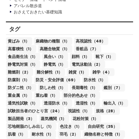
アパレル散歩道
おさえておきたい基礎知識
タグ
黄ばみ（1）
麻織物の種類（1）
高視認性（48）
高蓄積性（1）
高懸念物質（1）
香粧品（7）
食品衛生法（1）
風合い（1）
顔料（1）
靴下（1）
静電気対策（1）
静電気（1）
電気泳動法（2）
難燃剤（2）
難分解性（1）
雑貨（1）
雑学（4）
防腐剤（1）
防災・安全評価（69）
防水性（1）
防ダニ性（1）
防しわ性（1）
長期毒性（1）
鑑別（7）
重金属（1）
重ね着（1）
部分的色あせ（1）
通気性試験（1）
透湿防水（1）
透湿性（1）
輸出入（1）
試験担当者のひとり言（24）
視認性（1）
規格（28）
製品開発（3）
蒸気機関（1）
花粉対策（1）
芯地樹脂のしみ出し（1）
色泣き（1）
自由研究（35）
肌着（1）
耐水性（1）
羽毛（2）
織物名称と特徴（1）