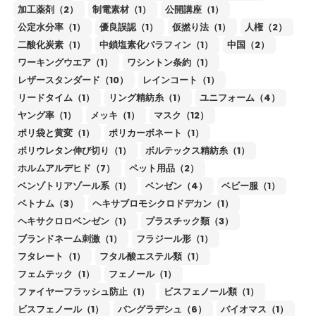
加工薬剤（2）
制電素材（1）
公開講座（1）
公定水分率（1）
優良誤認（1）
仮撚り法（1）
人権（2）
二酸化炭素（1）
中鎖塩素化パラフィン（1）
中国（2）
ワーキングウエア（1）
ワシントン条約（1）
レザースタンダード（10）
レインコート（1）
リードタイム（1）
リング精紡糸（1）
ユニフォーム（4）
ヤング率（1）
メッキ（1）
マスク（12）
ポリ袋と黄変（1）
ポリカーボネート（1）
ポリウレタン伸び切り（1）
ボルテックス精紡糸（1）
ホルムアルデヒド（7）
ペット用品（2）
ベンゾトリアゾール系（1）
ベンゼン（4）
ベビー服（1）
ベトナム（3）
ヘキサブロモシクロドデカン（1）
ヘキサクロロベンゼン（1）
プラスチック類（3）
ブランドネーム刺激（1）
フラジール形（1）
フタレート（1）
フタル酸エステル類（1）
フェムテック（1）
フェノール（1）
ファイヤーフラッシュ防止（1）
ビスフェノール類（1）
ビスフェノール（1）
バングラデシュ（6）
バイオマス（1）