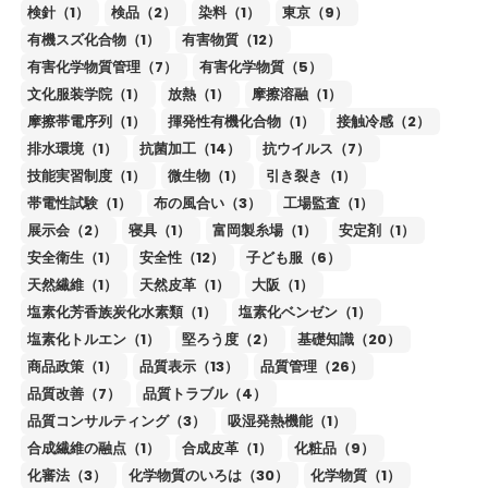
検針（1）
検品（2）
染料（1）
東京（9）
有機スズ化合物（1）
有害物質（12）
有害化学物質管理（7）
有害化学物質（5）
文化服装学院（1）
放熱（1）
摩擦溶融（1）
摩擦帯電序列（1）
揮発性有機化合物（1）
接触冷感（2）
排水環境（1）
抗菌加工（14）
抗ウイルス（7）
技能実習制度（1）
微生物（1）
引き裂き（1）
帯電性試験（1）
布の風合い（3）
工場監査（1）
展示会（2）
寝具（1）
富岡製糸場（1）
安定剤（1）
安全衛生（1）
安全性（12）
子ども服（6）
天然繊維（1）
天然皮革（1）
大阪（1）
塩素化芳香族炭化水素類（1）
塩素化ベンゼン（1）
塩素化トルエン（1）
堅ろう度（2）
基礎知識（20）
商品政策（1）
品質表示（13）
品質管理（26）
品質改善（7）
品質トラブル（4）
品質コンサルティング（3）
吸湿発熱機能（1）
合成繊維の融点（1）
合成皮革（1）
化粧品（9）
化審法（3）
化学物質のいろは（30）
化学物質（1）