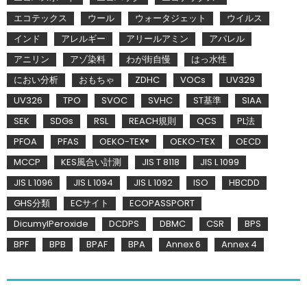
エコテックス
ウール
ウォータジェット
ウイルス
インド
アレルギー
アリールアミン
アパレル
アニリン
アゾ染料
わが街自慢
はっ水性
におい分析
おもちゃ
ZDHC
VOCs
UV329
UV326
TPO
SVOC
SVHC
ST基準
SIAA
SEK
SDGs
RSL
REACH規則
QCS
PL法
PFOA
PFAS
OEKO-TEX®
OEKO-TEX
OECD
MCCP
KES風合い計測
JIS T 8118
JIS L 1099
JIS L 1096
JIS L 1094
JIS L 1092
ISO
HBCDD
GHS分類
ECサイト
ECOPASSPORT
DicumylPeroxide
DCDPS
DBMC
CSR
BPS
BPF
BPB
BPAF
BPA
Annex 6
Annex 4