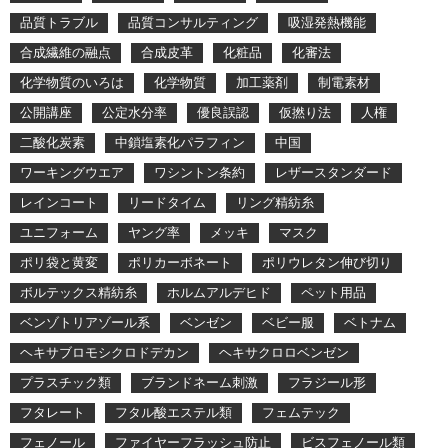
品質トラブル
品質コンサルティング
吸湿発熱機能
合成繊維の融点
合成皮革
化粧品
化審法
化学物質のいろは
化学物質
加工薬剤
制電素材
公開講座
公定水分率
優良誤認
仮撚り法
人権
二酸化炭素
中鎖塩素化パラフィン
中国
ワーキングウエア
ワシントン条約
レザースタンダード
レインコート
リードタイム
リング精紡糸
ユニフォーム
ヤング率
メッキ
マスク
ポリ袋と黄変
ポリカーボネート
ポリウレタン伸び切り
ボルテックス精紡糸
ホルムアルデヒド
ペット用品
ベンゾトリアゾール系
ベンゼン
ベビー服
ベトナム
ヘキサブロモシクロドデカン
ヘキサクロロベンゼン
プラスチック類
ブランドネーム刺激
フラジール形
フタレート
フタル酸エステル類
フェムテック
フェノール
ファイヤーフラッシュ防止
ビスフェノール類