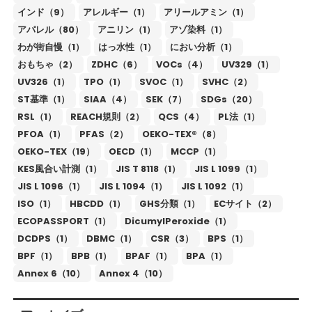
インド（9）
アレルギー（1）
アリールアミン（1）
アパレル（80）
アニリン（1）
アゾ染料（1）
わが街自慢（1）
はっ水性（1）
におい分析（1）
おもちゃ（2）
ZDHC（6）
VOCs（4）
UV329（1）
UV326（1）
TPO（1）
SVOC（1）
SVHC（2）
ST基準（1）
SIAA（4）
SEK（7）
SDGs（20）
RSL（1）
REACH規則（2）
QCS（4）
PL法（1）
PFOA（1）
PFAS（2）
OEKO-TEX®（8）
OEKO-TEX（19）
OECD（1）
MCCP（1）
KES風合い計測（1）
JIS T 8118（1）
JIS L 1099（1）
JIS L 1096（1）
JIS L 1094（1）
JIS L 1092（1）
ISO（1）
HBCDD（1）
GHS分類（1）
ECサイト（2）
ECOPASSPORT（1）
DicumylPeroxide（1）
DCDPS（1）
DBMC（1）
CSR（3）
BPS（1）
BPF（1）
BPB（1）
BPAF（1）
BPA（1）
Annex 6（10）
Annex 4（10）