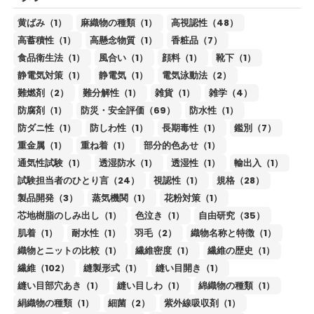
黄ばみ（1）
麻織物の種類（1）
高視認性（48）
高蓄積性（1）
高懸念物質（1）
香粧品（7）
食品衛生法（1）
風合い（1）
顔料（1）
靴下（1）
静電気対策（1）
静電気（1）
電気泳動法（2）
難燃剤（2）
難分解性（1）
雑貨（1）
雑学（4）
防腐剤（1）
防災・安全評価（69）
防水性（1）
防ダニ性（1）
防しわ性（1）
長期毒性（1）
鑑別（7）
重金属（1）
重ね着（1）
部分的色あせ（1）
通気性試験（1）
透湿防水（1）
透湿性（1）
輸出入（1）
試験担当者のひとり言（24）
視認性（1）
規格（28）
製品開発（3）
蒸気機関（1）
花粉対策（1）
芯地樹脂のしみ出し（1）
色泣き（1）
自由研究（35）
肌着（1）
耐水性（1）
羽毛（2）
織物名称と特徴（1）
織物とニットの比較（1）
繊維密度（1）
繊維の歴史（1）
繊維（102）
縫製形式（1）
縫い目開き（1）
縫い目部穴あき（1）
縫い目しわ（1）
綿織物の種類（1）
絹織物の種類（1）
細菌（2）
紫外線吸収剤（1）