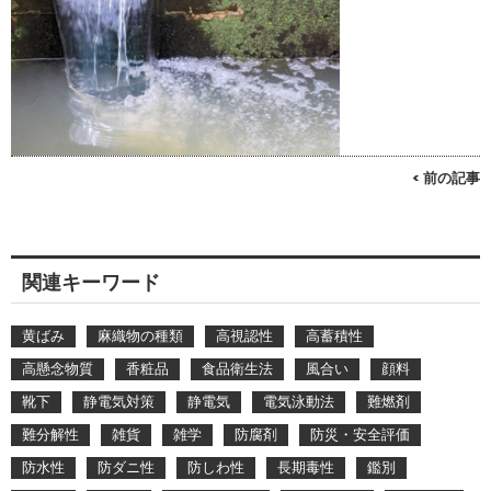
< 前の記事
関連キーワード
黄ばみ
麻織物の種類
高視認性
高蓄積性
高懸念物質
香粧品
食品衛生法
風合い
顔料
靴下
静電気対策
静電気
電気泳動法
難燃剤
難分解性
雑貨
雑学
防腐剤
防災・安全評価
防水性
防ダニ性
防しわ性
長期毒性
鑑別