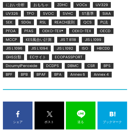
におい分析
おもちゃ
ZDHC
VOCs
UV329
UV326
TPO
SVOC
SVHC
ST基準
SIAA
SEK
SDGs
RSL
REACH規則
QCS
PL法
PFOA
PFAS
OEKO-TEX®
OEKO-TEX
OECD
MCCP
KES風合い計測
JIS T 8118
JIS L 1099
JIS L 1096
JIS L 1094
JIS L 1092
ISO
HBCDD
GHS分類
ECサイト
ECOPASSPORT
DicumylPeroxide
DCDPS
DBMC
CSR
BPS
BPF
BPB
BPAF
BPA
Annex 6
Annex 4
シェア
ポスト
送る
ブックマーク