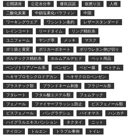
公開講座
公定水分率
優良誤認
仮撚り法
人権
二酸化炭素
中鎖塩素化パラフィン
中国
ワーキングウエア
ワシントン条約
レザースタンダード
レインコート
リードタイム
リング精紡糸
ユニフォーム
ヤング率
メッキ
マスク
ポリ袋と黄変
ポリカーボネート
ポリウレタン伸び切り
ボルテックス精紡糸
ホルムアルデヒド
ペット用品
ベンゾトリアゾール系
ベンゼン
ベビー服
ベトナム
ヘキサブロモシクロドデカン
ヘキサクロロベンゼン
プラスチック類
ブランドネーム刺激
フラジール形
フタレート
フタル酸エステル類
フェムテック
フェノール
ファイヤーフラッシュ防止
ビスフェノール類
ビスフェノール
バングラデシュ
バイオマス
ハンカチ
ハイグラルエキスパンション
ネクタイ
ニット
ナイロン
トルエン
トラブル事例
トイレ