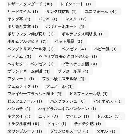
レザースタンダード（10）
レインコート（1）
リードタイム（1）
リング精紡糸（1）
ユニフォーム（4）
ヤング率（1）
メッキ（1）
マスク（12）
ポリ袋と黄変（1）
ポリカーボネート（1）
ポリウレタン伸び切り（1）
ボルテックス精紡糸（1）
ホルムアルデヒド（7）
ペット用品（2）
ベンゾトリアゾール系（1）
ベンゼン（4）
ベビー服（1）
ベトナム（3）
ヘキサブロモシクロドデカン（1）
ヘキサクロロベンゼン（1）
プラスチック類（3）
ブランドネーム刺激（1）
フラジール形（1）
フタレート（1）
フタル酸エステル類（1）
フェムテック（1）
フェノール（1）
ファイヤーフラッシュ防止（1）
ビスフェノール類（1）
ビスフェノール（1）
バングラデシュ（6）
バイオマス（1）
ハンカチ（1）
ハイグラルエキスパンション（1）
ネクタイ（1）
ニット（7）
ナイロン（1）
トルエン（3）
トラブル事例（6）
トイレ（1）
チクチク感（1）
ダウンプルーフ（1）
ダウンヒルスーツ（1）
タオル（1）