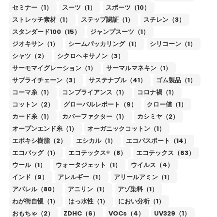
セミナー（1）
スーツ（1）
スポーツ（10）
ストレッチ素材（1）
ステップ認証（1）
スチレン（3）
スタンダード100（15）
ジャンプスーツ（1）
ジオキサン（1）
シームパッカリング（1）
シリコーン（1）
シャツ（2）
シクロヘキサノン（3）
サーモマイグレーション（1）
サーマルマネキン（1）
サプライチェーン（3）
サステナブル（41）
ゴム製品（1）
コーマ糸（1）
コンプライアンス（1）
コロナ禍（1）
コットン（2）
グローバルレポート（9）
クロー値（1）
カード糸（1）
カバーファクター（1）
カシミヤ（2）
オープンエンド糸（1）
オーガニックコットン（1）
エポキシ樹脂（2）
エシカル（1）
エコパスポート（14）
エコバッグ（1）
エコテックス®（8）
エコテックス（63）
ウール（1）
ウォータジェット（1）
ウイルス（4）
インド（9）
アレルギー（1）
アリールアミン（1）
アパレル（80）
アニリン（1）
アゾ染料（1）
わが街自慢（1）
はっ水性（1）
におい分析（1）
おもちゃ（2）
ZDHC（6）
VOCs（4）
UV329（1）