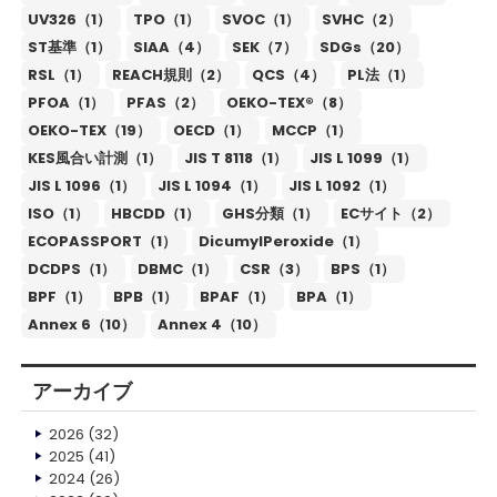
UV326（1）
TPO（1）
SVOC（1）
SVHC（2）
ST基準（1）
SIAA（4）
SEK（7）
SDGs（20）
RSL（1）
REACH規則（2）
QCS（4）
PL法（1）
PFOA（1）
PFAS（2）
OEKO-TEX®（8）
OEKO-TEX（19）
OECD（1）
MCCP（1）
KES風合い計測（1）
JIS T 8118（1）
JIS L 1099（1）
JIS L 1096（1）
JIS L 1094（1）
JIS L 1092（1）
ISO（1）
HBCDD（1）
GHS分類（1）
ECサイト（2）
ECOPASSPORT（1）
DicumylPeroxide（1）
DCDPS（1）
DBMC（1）
CSR（3）
BPS（1）
BPF（1）
BPB（1）
BPAF（1）
BPA（1）
Annex 6（10）
Annex 4（10）
アーカイブ
2026
(32)
2025
(41)
2024
(26)