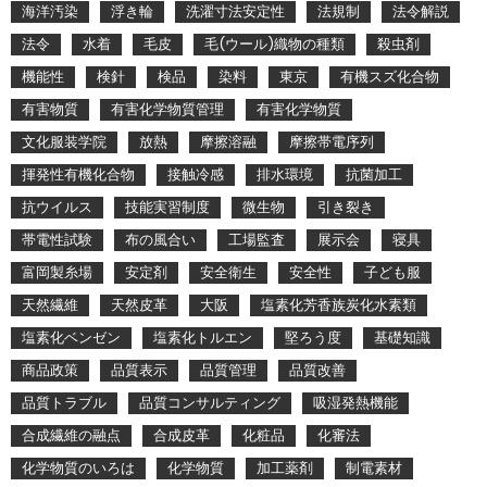
海洋汚染
浮き輪
洗濯寸法安定性
法規制
法令解説
法令
水着
毛皮
毛(ウール)織物の種類
殺虫剤
機能性
検針
検品
染料
東京
有機スズ化合物
有害物質
有害化学物質管理
有害化学物質
文化服装学院
放熱
摩擦溶融
摩擦帯電序列
揮発性有機化合物
接触冷感
排水環境
抗菌加工
抗ウイルス
技能実習制度
微生物
引き裂き
帯電性試験
布の風合い
工場監査
展示会
寝具
富岡製糸場
安定剤
安全衛生
安全性
子ども服
天然繊維
天然皮革
大阪
塩素化芳香族炭化水素類
塩素化ベンゼン
塩素化トルエン
堅ろう度
基礎知識
商品政策
品質表示
品質管理
品質改善
品質トラブル
品質コンサルティング
吸湿発熱機能
合成繊維の融点
合成皮革
化粧品
化審法
化学物質のいろは
化学物質
加工薬剤
制電素材