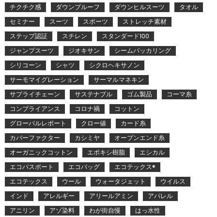
チクチク感
ダウンプルーフ
ダウンヒルスーツ
タオル
セミナー
スーツ
スポーツ
ストレッチ素材
ステップ認証
スチレン
スタンダード100
ジャンプスーツ
ジオキサン
シームパッカリング
シリコーン
シャツ
シクロヘキサノン
サーモマイグレーション
サーマルマネキン
サプライチェーン
サステナブル
ゴム製品
コーマ糸
コンプライアンス
コロナ禍
コットン
グローバルレポート
クロー値
カード糸
カバーファクター
カシミヤ
オープンエンド糸
オーガニックコットン
エポキシ樹脂
エシカル
エコパスポート
エコバッグ
エコテックス®
エコテックス
ウール
ウォータジェット
ウイルス
インド
アレルギー
アリールアミン
アパレル
アニリン
アゾ染料
わが街自慢
はっ水性