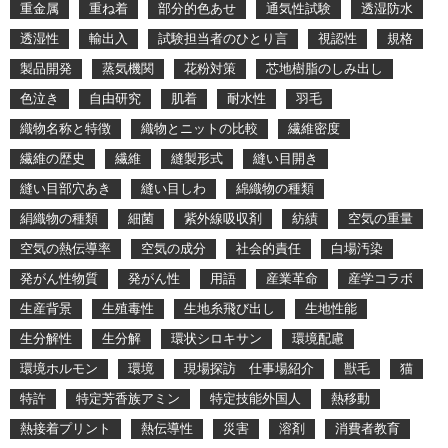
重金属
重ね着
部分的色あせ
通気性試験
透湿防水
透湿性
輸出入
試験担当者のひとり言
視認性
規格
製品開発
蒸気機関
花粉対策
芯地樹脂のしみ出し
色泣き
自由研究
肌着
耐水性
羽毛
織物名称と特徴
織物とニットの比較
繊維密度
繊維の歴史
繊維
縫製形式
縫い目開き
縫い目部穴あき
縫い目しわ
綿織物の種類
絹織物の種類
細菌
紫外線吸収剤
紡績
空気の重量
空気の熱伝導率
空気の成分
社会的責任
白場汚染
発がん性物質
発がん性
用語
産業革命
産学コラボ
生産背景
生殖毒性
生地糸飛び出し
生地性能
生分解性
生分解
環状シロキサン
環境配慮
環境ホルモン
環境
現場探訪 仕事場紹介
獣毛
猫
特許
特定芳香族アミン
特定技能外国人
熱移動
熱接着プリント
熱伝導性
災害
溶剤
消費者教育