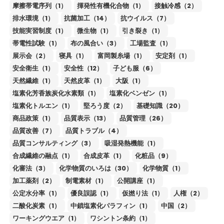
摩擦帯電序列（1）
揮発性有機化合物（1）
接触冷感（2）
排水環境（1）
抗菌加工（14）
抗ウイルス（7）
技能実習制度（1）
微生物（1）
引き裂き（1）
帯電性試験（1）
布の風合い（3）
工場監査（1）
展示会（2）
寝具（1）
富岡製糸場（1）
安定剤（1）
安全衛生（1）
安全性（12）
子ども服（6）
天然繊維（1）
天然皮革（1）
大阪（1）
塩素化芳香族炭化水素類（1）
塩素化ベンゼン（1）
塩素化トルエン（1）
堅ろう度（2）
基礎知識（20）
商品政策（1）
品質表示（13）
品質管理（26）
品質改善（7）
品質トラブル（4）
品質コンサルティング（3）
吸湿発熱機能（1）
合成繊維の融点（1）
合成皮革（1）
化粧品（9）
化審法（3）
化学物質のいろは（30）
化学物質（1）
加工薬剤（2）
制電素材（1）
公開講座（1）
公定水分率（1）
優良誤認（1）
仮撚り法（1）
人権（2）
二酸化炭素（1）
中鎖塩素化パラフィン（1）
中国（2）
ワーキングウエア（1）
ワシントン条約（1）