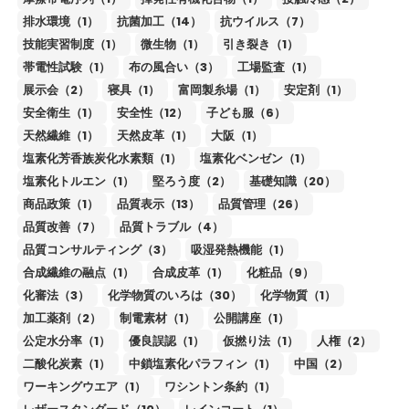
排水環境（1）
抗菌加工（14）
抗ウイルス（7）
技能実習制度（1）
微生物（1）
引き裂き（1）
帯電性試験（1）
布の風合い（3）
工場監査（1）
展示会（2）
寝具（1）
富岡製糸場（1）
安定剤（1）
安全衛生（1）
安全性（12）
子ども服（6）
天然繊維（1）
天然皮革（1）
大阪（1）
塩素化芳香族炭化水素類（1）
塩素化ベンゼン（1）
塩素化トルエン（1）
堅ろう度（2）
基礎知識（20）
商品政策（1）
品質表示（13）
品質管理（26）
品質改善（7）
品質トラブル（4）
品質コンサルティング（3）
吸湿発熱機能（1）
合成繊維の融点（1）
合成皮革（1）
化粧品（9）
化審法（3）
化学物質のいろは（30）
化学物質（1）
加工薬剤（2）
制電素材（1）
公開講座（1）
公定水分率（1）
優良誤認（1）
仮撚り法（1）
人権（2）
二酸化炭素（1）
中鎖塩素化パラフィン（1）
中国（2）
ワーキングウエア（1）
ワシントン条約（1）