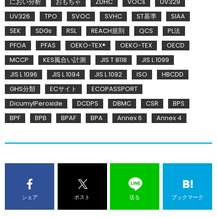
におい分析
おもちゃ
ZDHC
VOCs
UV329
UV326
TPO
SVOC
SVHC
ST基準
SIAA
SEK
SDGs
RSL
REACH規則
QCS
PL法
PFOA
PFAS
OEKO-TEX®
OEKO-TEX
OECD
MCCP
KES風合い計測
JIS T 8118
JIS L 1099
JIS L 1096
JIS L 1094
JIS L 1092
ISO
HBCDD
GHS分類
ECサイト
ECOPASSPORT
DicumylPeroxide
DCDPS
DBMC
CSR
BPS
BPF
BPB
BPAF
BPA
Annex 6
Annex 4
シェア
ポスト
送る
ブックマーク