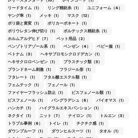
レザースタンダード（10）
レインコート（1）
リードタイム（1）
リング精紡糸（1）
ユニフォーム（4）
ヤング率（1）
メッキ（1）
マスク（12）
ポリ袋と黄変（1）
ポリカーボネート（1）
ポリウレタン伸び切り（1）
ボルテックス精紡糸（1）
ホルムアルデヒド（7）
ペット用品（2）
ベンゾトリアゾール系（1）
ベンゼン（4）
ベビー服（1）
ベトナム（3）
ヘキサブロモシクロドデカン（1）
ヘキサクロロベンゼン（1）
プラスチック類（3）
ブランドネーム刺激（1）
フラジール形（1）
フタレート（1）
フタル酸エステル類（1）
フェムテック（1）
フェノール（1）
ファイヤーフラッシュ防止（1）
ビスフェノール類（1）
ビスフェノール（1）
バングラデシュ（6）
バイオマス（1）
ハンカチ（1）
ハイグラルエキスパンション（1）
ネクタイ（1）
ニット（7）
ナイロン（1）
トルエン（3）
トラブル事例（6）
トイレ（1）
チクチク感（1）
ダウンプルーフ（1）
ダウンヒルスーツ（1）
タオル（1）