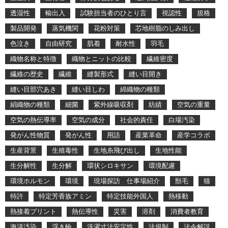
透湿性
輸出入
試験担当者のひとり言
視認性
規格
製品開発
蒸気機関
花粉対策
芯地樹脂のしみ出し
色泣き
自由研究
肌着
耐水性
羽毛
織物名称と特徴
織物とニットの比較
繊維密度
繊維の歴史
繊維
縫製形式
縫い目開き
縫い目部穴あき
縫い目しわ
綿織物の種類
絹織物の種類
細菌
紫外線吸収剤
紡績
空気の重量
空気の熱伝導率
空気の成分
社会的責任
白場汚染
発がん性物質
発がん性
用語
産業革命
産学コラボ
生産背景
生殖毒性
生地糸飛び出し
生地性能
生分解性
生分解
環状シロキサン
環境配慮
環境ホルモン
環境
現場探訪 仕事場紹介
獣毛
猫
特許
特定芳香族アミン
特定技能外国人
熱移動
熱接着プリント
熱伝導性
災害
溶剤
消費者教育
海洋汚染
浮き輪
洗濯寸法安定性
法規制
法令解説