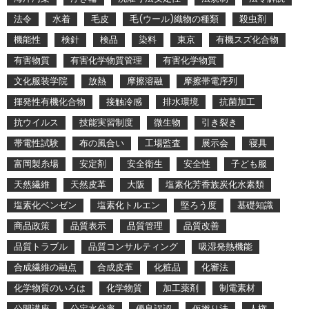
法令
水着
毛皮
毛(ウール)織物の種類
殺虫剤
機能性
検針
検品
染料
東京
有機スズ化合物
有害物質
有害化学物質管理
有害化学物質
文化服装学院
放熱
摩擦溶融
摩擦帯電序列
揮発性有機化合物
接触冷感
排水環境
抗菌加工
抗ウイルス
技能実習制度
微生物
引き裂き
帯電性試験
布の風合い
工場監査
展示会
寝具
富岡製糸場
安定剤
安全衛生
安全性
子ども服
天然繊維
天然皮革
大阪
塩素化芳香族炭化水素類
塩素化ベンゼン
塩素化トルエン
堅ろう度
基礎知識
商品政策
品質表示
品質管理
品質改善
品質トラブル
品質コンサルティング
吸湿発熱機能
合成繊維の融点
合成皮革
化粧品
化審法
化学物質のいろは
化学物質
加工薬剤
制電素材
公開講座
公定水分率
優良誤認
仮撚り法
人権