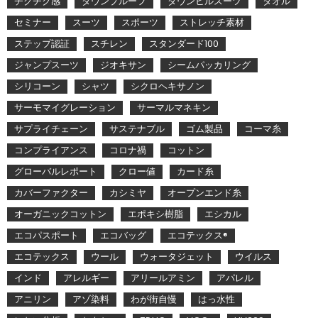
チクチク感
ダウンプルーフ
ダウンヒルスーツ
タオル
セミナー
スーツ
スポーツ
ストレッチ素材
ステップ認証
スチレン
スタンダード100
ジャンプスーツ
ジオキサン
シームパッカリング
シリコーン
シャツ
シクロヘキサノン
サーモマイグレーション
サーマルマネキン
サプライチェーン
サステナブル
ゴム製品
コーマ糸
コンプライアンス
コロナ禍
コットン
グローバルレポート
クロー値
カード糸
カバーファクター
カシミヤ
オープンエンド糸
オーガニックコットン
エポキシ樹脂
エシカル
エコパスポート
エコバッグ
エコテックス®
エコテックス
ウール
ウォータジェット
ウイルス
インド
アレルギー
アリールアミン
アパレル
アニリン
アゾ染料
わが街自慢
はっ水性