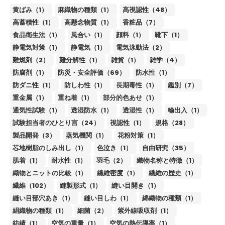
黄ばみ（1）
麻織物の種類（1）
高視認性（48）
高蓄積性（1）
高懸念物質（1）
香粧品（7）
食品衛生法（1）
風合い（1）
顔料（1）
靴下（1）
静電気対策（1）
静電気（1）
電気泳動法（2）
難燃剤（2）
難分解性（1）
雑貨（1）
雑学（4）
防腐剤（1）
防災・安全評価（69）
防水性（1）
防ダニ性（1）
防しわ性（1）
長期毒性（1）
鑑別（7）
重金属（1）
重ね着（1）
部分的色あせ（1）
通気性試験（1）
透湿防水（1）
透湿性（1）
輸出入（1）
試験担当者のひとり言（24）
視認性（1）
規格（28）
製品開発（3）
蒸気機関（1）
花粉対策（1）
芯地樹脂のしみ出し（1）
色泣き（1）
自由研究（35）
肌着（1）
耐水性（1）
羽毛（2）
織物名称と特徴（1）
織物とニットの比較（1）
繊維密度（1）
繊維の歴史（1）
繊維（102）
縫製形式（1）
縫い目開き（1）
縫い目部穴あき（1）
縫い目しわ（1）
綿織物の種類（1）
絹織物の種類（1）
細菌（2）
紫外線吸収剤（1）
紡績（1）
空気の重量（1）
空気の熱伝導率（1）