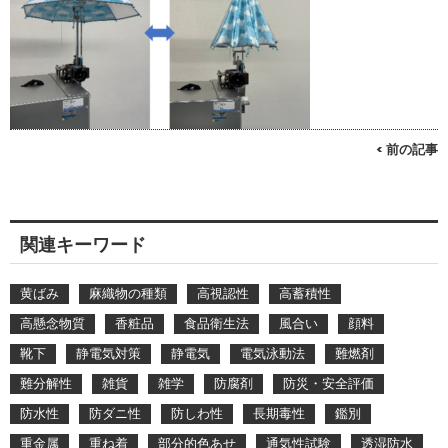
< 前の記事
関連キーワード
黄ばみ
麻織物の種類
高視認性
高蓄積性
高懸念物質
香粧品
食品衛生法
風合い
顔料
靴下
静電気対策
静電気
電気泳動法
難燃剤
難分解性
雑貨
雑学
防腐剤
防災・安全評価
防水性
防ダニ性
防しわ性
長期毒性
鑑別
重金属
重ね着
部分的色あせ
通気性試験
透湿防水