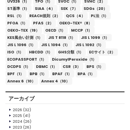
UV326（1）
TPO（1）
SVOC（1）
SVHC（2）
ST基準（1）
SIAA（4）
SEK（7）
SDGs（20）
RSL（1）
REACH規則（2）
QCS（4）
PL法（1）
PFOA（1）
PFAS（2）
OEKO-TEX®（8）
OEKO-TEX（19）
OECD（1）
MCCP（1）
KES風合い計測（1）
JIS T 8118（1）
JIS L 1099（1）
JIS L 1096（1）
JIS L 1094（1）
JIS L 1092（1）
ISO（1）
HBCDD（1）
GHS分類（1）
ECサイト（2）
ECOPASSPORT（1）
DicumylPeroxide（1）
DCDPS（1）
DBMC（1）
CSR（3）
BPS（1）
BPF（1）
BPB（1）
BPAF（1）
BPA（1）
Annex 6（10）
Annex 4（10）
アーカイブ
2026
(32)
2025
(41)
2024
(26)
2023
(26)