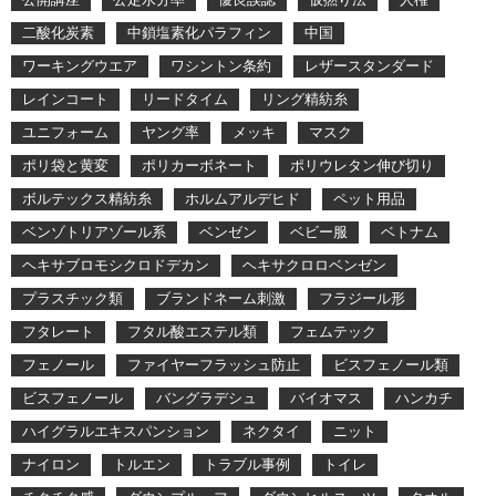
二酸化炭素
中鎖塩素化パラフィン
中国
ワーキングウエア
ワシントン条約
レザースタンダード
レインコート
リードタイム
リング精紡糸
ユニフォーム
ヤング率
メッキ
マスク
ポリ袋と黄変
ポリカーボネート
ポリウレタン伸び切り
ボルテックス精紡糸
ホルムアルデヒド
ペット用品
ベンゾトリアゾール系
ベンゼン
ベビー服
ベトナム
ヘキサブロモシクロドデカン
ヘキサクロロベンゼン
プラスチック類
ブランドネーム刺激
フラジール形
フタレート
フタル酸エステル類
フェムテック
フェノール
ファイヤーフラッシュ防止
ビスフェノール類
ビスフェノール
バングラデシュ
バイオマス
ハンカチ
ハイグラルエキスパンション
ネクタイ
ニット
ナイロン
トルエン
トラブル事例
トイレ