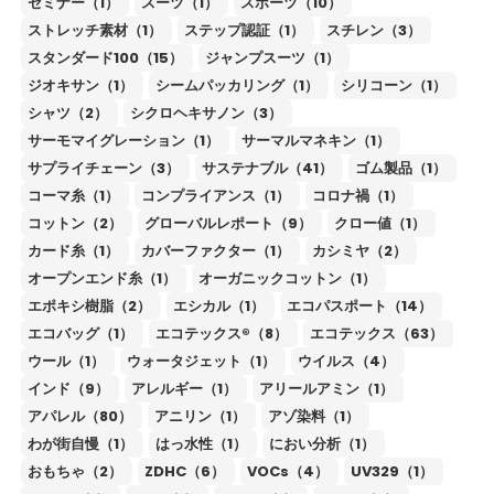
セミナー（1）
スーツ（1）
スポーツ（10）
ストレッチ素材（1）
ステップ認証（1）
スチレン（3）
スタンダード100（15）
ジャンプスーツ（1）
ジオキサン（1）
シームパッカリング（1）
シリコーン（1）
シャツ（2）
シクロヘキサノン（3）
サーモマイグレーション（1）
サーマルマネキン（1）
サプライチェーン（3）
サステナブル（41）
ゴム製品（1）
コーマ糸（1）
コンプライアンス（1）
コロナ禍（1）
コットン（2）
グローバルレポート（9）
クロー値（1）
カード糸（1）
カバーファクター（1）
カシミヤ（2）
オープンエンド糸（1）
オーガニックコットン（1）
エポキシ樹脂（2）
エシカル（1）
エコパスポート（14）
エコバッグ（1）
エコテックス®（8）
エコテックス（63）
ウール（1）
ウォータジェット（1）
ウイルス（4）
インド（9）
アレルギー（1）
アリールアミン（1）
アパレル（80）
アニリン（1）
アゾ染料（1）
わが街自慢（1）
はっ水性（1）
におい分析（1）
おもちゃ（2）
ZDHC（6）
VOCs（4）
UV329（1）