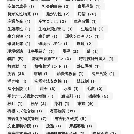
空気の成分（1）
社会的責任（2）
白場汚染（1）
発がん性物質（1）
発がん性（2）
用語（70）
産業革命（1）
産学コラボ（2）
生産背景（1）
生殖毒性（1）
生地糸飛び出し（1）
生地性能（1）
生分解性（1）
生分解（1）
環状シロキサン（1）
環境配慮（1）
環境ホルモン（1）
環境（2）
現場探訪 仕事場紹介（3）
獣毛（2）
猫（2）
特許（5）
特定芳香族アミン（3）
特定技能外国人（1）
熱移動（1）
熱接着プリント（1）
熱伝導性（1）
災害（33）
溶剤（1）
消費者教育（1）
海洋汚染（1）
浮き輪（1）
洗濯寸法安定性（1）
法規制（1）
法令解説（4）
法令（3）
水着（1）
毛皮（2）
毛(ウール)織物の種類（1）
殺虫剤（1）
機能性（5）
検針（1）
検品（2）
染料（1）
東京（9）
有機スズ化合物（1）
有害物質（12）
有害化学物質管理（7）
有害化学物質（5）
文化服装学院（1）
放熱（1）
摩擦溶融（1）
摩擦帯電序列（1）
揮発性有機化合物（1）
接触冷感（2）