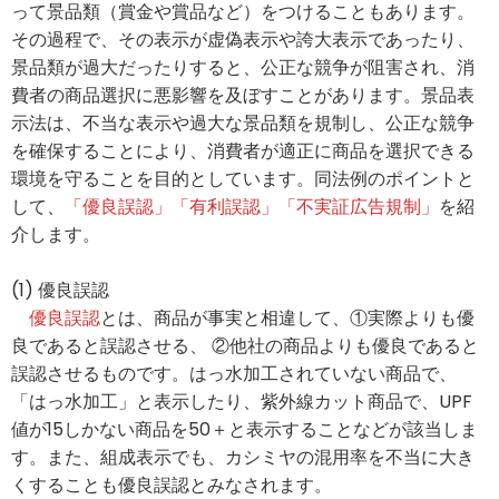
って景品類（賞金や賞品など）をつけることもあります。
その過程で、その表示が虚偽表示や誇大表示であったり、
景品類が過大だったりすると、公正な競争が阻害され、消
費者の商品選択に悪影響を及ぼすことがあります。景品表
示法は、不当な表示や過大な景品類を規制し、公正な競争
を確保することにより、消費者が適正に商品を選択できる
環境を守ることを目的としています。同法例のポイントと
して、
「優良誤認」「有利誤認」「不実証広告規制」
を紹
介します。
(1) 優良誤認
優良誤認
とは、商品が事実と相違して、①実際よりも優
良であると誤認させる、 ②他社の商品よりも優良であると
誤認させるものです。はっ水加工されていない商品で、
「はっ水加工」と表示したり、紫外線カット商品で、UPF
値が15しかない商品を50＋と表示することなどが該当しま
す。また、組成表示でも、カシミヤの混用率を不当に大き
くすることも優良誤認とみなされます。