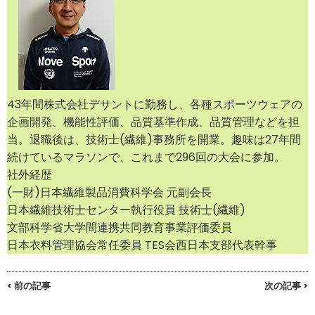
43年間株式会社デサントに勤務し、各種スポーツウェアの
企画開発、機能性評価、品質基準作成、品質管理などを担
当。退職後は、技術士(繊維)事務所を開業。趣味は27年間
続けているマラソンで、これまで296回の大会に参加。
社外経歴
(一財)日本繊維製品消費科学会 元副会長
日本繊維技術士センター執行役員 技術士(繊維)
文部科学省大学間連携共同教育事業評価委員
日本衣料管理協会常任委員 TES会西日本支部代表幹事
< 前の記事
次の記事 >