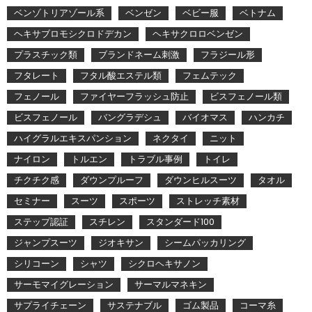
ベンゾトリアゾール系
ベンゼン
ベビー服
ベトナム
ヘキサブロモシクロドデカン
ヘキサクロロベンゼン
プラスチック類
ブランドネーム刺激
フラジール形
フタレート
フタル酸エステル類
フェムテック
フェノール
ファイヤーフラッシュ防止
ビスフェノール類
ビスフェノール
バングラデシュ
バイオマス
ハンカチ
ハイグラルエキスパンション
ネクタイ
ニット
ナイロン
トルエン
トラブル事例
トイレ
チクチク感
ダウンプルーフ
ダウンヒルスーツ
タオル
セミナー
スーツ
スポーツ
ストレッチ素材
ステップ認証
スチレン
スタンダード100
ジャンプスーツ
ジオキサン
シームパッカリング
シリコーン
シャツ
シクロヘキサノン
サーモマイグレーション
サーマルマネキン
サプライチェーン
サステナブル
ゴム製品
コーマ糸