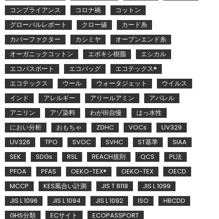
コンプライアンス
コロナ禍
コットン
グローバルレポート
クロー値
カード糸
カバーファクター
カシミヤ
オープンエンド糸
オーガニックコットン
エポキシ樹脂
エシカル
エコパスポート
エコバッグ
エコテックス®
エコテックス
ウール
ウォータジェット
ウイルス
インド
アレルギー
アリールアミン
アパレル
アニリン
アゾ染料
わが街自慢
はっ水性
におい分析
おもちゃ
ZDHC
VOCs
UV329
UV326
TPO
SVOC
SVHC
ST基準
SIAA
SEK
SDGs
RSL
REACH規則
QCS
PL法
PFOA
PFAS
OEKO-TEX®
OEKO-TEX
OECD
MCCP
KES風合い計測
JIS T 8118
JIS L 1099
JIS L 1096
JIS L 1094
JIS L 1092
ISO
HBCDD
GHS分類
ECサイト
ECOPASSPORT