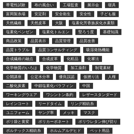
帯電性試験
布の風合い
工場監査
展示会
寝具
富岡製糸場
安定剤
安全衛生
安全性
子ども服
天然繊維
天然皮革
大阪
塩素化芳香族炭化水素類
塩素化ベンゼン
塩素化トルエン
堅ろう度
基礎知識
商品政策
品質表示
品質管理
品質改善
品質トラブル
品質コンサルティング
吸湿発熱機能
合成繊維の融点
合成皮革
化粧品
化審法
化学物質のいろは
化学物質
加工薬剤
制電素材
公開講座
公定水分率
優良誤認
仮撚り法
人権
二酸化炭素
中鎖塩素化パラフィン
中国
ワーキングウエア
ワシントン条約
レザースタンダード
レインコート
リードタイム
リング精紡糸
ユニフォーム
ヤング率
メッキ
マスク
ポリ袋と黄変
ポリカーボネート
ポリウレタン伸び切り
ボルテックス精紡糸
ホルムアルデヒド
ペット用品