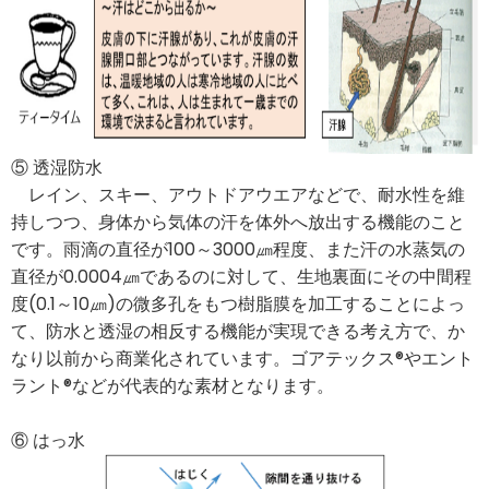
⑤ 透湿防水
レイン、スキー、アウトドアウエアなどで、耐水性を維
持しつつ、身体から気体の汗を体外へ放出する機能のこと
です。雨滴の直径が100～3000㎛程度、また汗の水蒸気の
直径が0.0004㎛であるのに対して、生地裏面にその中間程
度(0.1～10㎛)の微多孔をもつ樹脂膜を加工することによっ
て、防水と透湿の相反する機能が実現できる考え方で、か
なり以前から商業化されています。ゴアテックス®やエント
ラント®などが代表的な素材となります。
⑥ はっ水