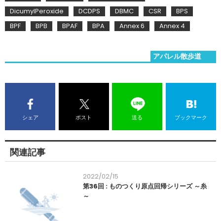
DicumylPeroxide
DCDPS
DBMC
CSR
BPS
BPF
BPB
BPAF
BPA
Annex 6
Annex 4
アパレル散歩道
シェア
ポスト
送る
ブックマーク
関連記事
2022/02/15
第36回 : ものつくり原点回帰シリーズ ～糸
～