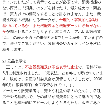
ラインにしたがって表示することが必須です。消臭機能の
ない商品に「消臭」のタグを付けたり、紫外線カット商品
で、実力以上の標記をすることは許されません。また、機
能性表示の根拠になるデータが、
合理的・客観的な試験に
基づいているか、また機能表示と機能データに矛盾がない
か
が問われることになります。本コラム「アパレル散歩道
12回」の表示不適正の事例P.5-6でも一部紹介していますの
で、併せてご覧ください。関係法令やガイドラインを次に
紹介します。
2.1 景品表示法
正しくは、
不当景品類及び不当表示防止法
で、昭和37年
5月に制定されました。「景表法」とも略して呼ばれていま
す。以前は、公正取引委員会が所管していましたが、2009
年9月に消費者庁に全面移管されています。
メーカーや販売業者は、売上や利益の増大のために、各種
広告や各種表示で、その商品が消費者にとって魅力的であ
ることを積極的にアピールしようと考えたり、販売にあた