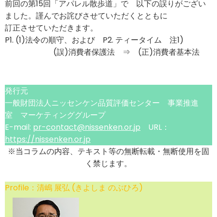
前回の第15回「アパレル散歩道」で 以下の誤りがござい
ました。謹んでお詫びさせていただくとともに
訂正させていただきます。
P1. (1)法令の順守、および P2. ティータイム 注1)
(誤)消費者保護法 ⇒ (正)消費者基本法
発行元
一般財団法人ニッセンケン品質評価センター 事業推進
室 マーケティンググループ
E-mail:
pr-contact@nissenken.or.jp
URL：
https://nissenken.or.jp
※当コラムの内容、テキスト等の無断転載・無断使用を固
く禁じます。
Profile：清嶋 展弘 (きよしま のぶひろ)