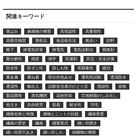
関連キーワード
黄ばみ
麻織物の種類
高視認性
高蓄積性
高懸念物質
香粧品
食品衛生法
風合い
顔料
靴下
静電気対策
静電気
電気泳動法
難燃剤
難分解性
雑貨
雑学
防腐剤
防災・安全評価
防水性
防ダニ性
防しわ性
長期毒性
鑑別
重金属
重ね着
部分的色あせ
通気性試験
透湿防水
透湿性
輸出入
試験担当者のひとり言
視認性
規格
製品開発
蒸気機関
花粉対策
芯地樹脂のしみ出し
色泣き
自由研究
肌着
耐水性
羽毛
織物名称と特徴
織物とニットの比較
繊維密度
繊維の歴史
繊維
縫製形式
縫い目開き
縫い目部穴あき
縫い目しわ
綿織物の種類