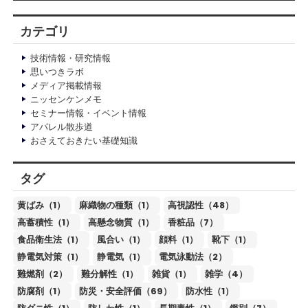
カテゴリ
技術情報・研究情報
思いつきラボ
メディア掲載情報
ニッセンケンメモ
セミナー情報・イベント情報
アパレル散歩道
おさえておきたい基礎知識
タグ
黄ばみ（1）
麻織物の種類（1）
高視認性（48）
高蓄積性（1）
高懸念物質（1）
香粧品（7）
食品衛生法（1）
風合い（1）
顔料（1）
靴下（1）
静電気対策（1）
静電気（1）
電気泳動法（2）
難燃剤（2）
難分解性（1）
雑貨（1）
雑学（4）
防腐剤（1）
防災・安全評価（69）
防水性（1）