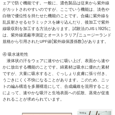
ェアで防ぐ機能です。一般に、濃色製品は従来から紫外線
がカットされやすいのですが、ここでいう機能は、淡色や
白物で優位性を持たせた機能のことです。合繊に紫外線を
乱反射させるセラミックスを練り込んだり、後加工で紫外
線吸収剤を加工する方法があります。試験法のJIS L 1925に
は、紫外線遮蔽率測定とオーストラリア/ニュージーランド
規格から引用されたUPF値(紫外線保護係数)があります。
④ 吸水速乾性
液体状の汗をウェアに速やかに吸い上げ、表面から速や
かに放出する機能のことです。綿素材は吸水に優れた素材
ですが、大量に吸水すると、ぐっしょり皮膚に張り付き、
うごきにくく不快になることがあります。このため、ニッ
トの編み構造を多層構造にして、合成繊維を混用すること
によって、速やかな吸汗と生地表面への拡散、蒸発が促進
されることが求められています。