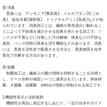
⑧ 消臭
悪臭には、アンモニア(糞尿臭)、メルカブタン(生ごみ
臭)、硫化水素(腐卵臭)、トリメチルアミン(魚臭)などが知
られています。消臭加工とは、繊維が臭気成分に触れるこ
とによって不快感を減少させる効果を持たせる加工で、ソ
ックスや下着などに付着した汗分解物、体臭などの不快な
臭気、バッグ内部の異臭を消す機能などがあります。消臭
には、悪臭を活性炭で吸着させる方法と、悪臭物質を化学
変化で分解する方法があります。
⑨ 制菌
制菌加工は、繊維上の菌の増殖を抑制することを目標と
し、ナース衣料や病院シーツに適用されています。肺炎桿
菌、大腸菌、緑膿菌、MRSAの増殖が抑制される加工です。
2.機能性表示と法的規制
機能性を商品に表記するにあたり、一定の法令やガイド