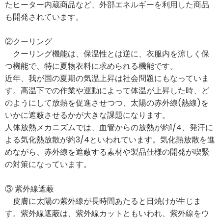
たヒーター内蔵商品など、外部エネルギーを利用した商品
も開発されています。
②クーリング
クーリング機能は、保温性とは逆に、衣服内を涼しく保
つ機能で、特に夏物衣料に求められる機能です。
近年、我が国の夏期の気温上昇は社会問題にもなっていま
す。高温下での作業や運動によって体温が上昇した時、ど
のようにして放熱を促進させつつ、太陽の赤外線(熱線)を
いかに遮蔽させるかが大きな課題になります。
人体放熱メカニズムでは、血管からの放熱が約1/4、発汗に
よる気化熱放散が約3/4といわれています。気化熱放散を進
めながら、赤外線を遮蔽する素材や製品仕様の開発が喫緊
の対策になっています。
③ 紫外線遮蔽
皮膚に太陽の紫外線が長時間あたると日焼けが生じま
す。紫外線遮蔽は、紫外線カットともいわれ、紫外線をウ