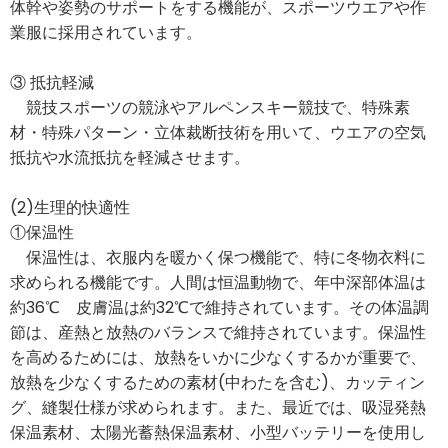
体幹や姿勢のサポートをする機能が、スポーツウエアや作
業服に採用されています。
③ 抵抗軽減
競技スポーツの競泳やアルペンスキー競技で、特殊素
材・特殊パターン・立体裁断技術を用いて、ウエアの空気
抵抗や水流抵抗を軽減させます。
(2)生理的快適性
①保温性
保温性は、衣服内を暖かく保つ機能で、特に冬物衣料に
求められる機能です。人間は恒温動物で、年中深部体温は
約36℃ 皮膚温は約32℃で維持されています。その体温調
節は、産熱と放熱のバランスで維持されています。保温性
を高めるためには、放熱をいかに少なくするかが重要で、
放熱を少なくするための素材(中わたを含む)、カッティン
グ、縫製仕様が求められます。また、最近では、吸湿発熱
保温素材、太陽光蓄熱保温素材、小型バッテリーを使用し