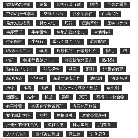
絹織物の種類
細菌
紫外線吸収剤
紡績
空気の重量
空気の熱伝導率
空気の成分
社会的責任
白場汚染
発がん性物質
発がん性
用語
産業革命
産学コラボ
生産背景
生殖毒性
生地糸飛び出し
生地性能
生分解性
生分解
環状シロキサン
環境配慮
環境ホルモン
環境
現場探訪 仕事場紹介
獣毛
猫
特許
特定芳香族アミン
特定技能外国人
熱移動
熱接着プリント
熱伝導性
災害
溶剤
消費者教育
海洋汚染
浮き輪
洗濯寸法安定性
法規制
法令解説
法令
水着
毛皮
毛(ウール)織物の種類
殺虫剤
機能性
検針
検品
染料
東京
有機スズ化合物
有害物質
有害化学物質管理
有害化学物質
文化服装学院
放熱
摩擦溶融
摩擦帯電序列
揮発性有機化合物
接触冷感
排水環境
抗菌加工
抗ウイルス
技能実習制度
微生物
引き裂き