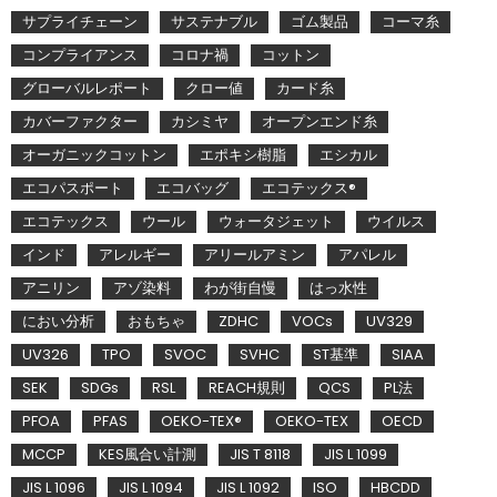
サプライチェーン
サステナブル
ゴム製品
コーマ糸
コンプライアンス
コロナ禍
コットン
グローバルレポート
クロー値
カード糸
カバーファクター
カシミヤ
オープンエンド糸
オーガニックコットン
エポキシ樹脂
エシカル
エコパスポート
エコバッグ
エコテックス®
エコテックス
ウール
ウォータジェット
ウイルス
インド
アレルギー
アリールアミン
アパレル
アニリン
アゾ染料
わが街自慢
はっ水性
におい分析
おもちゃ
ZDHC
VOCs
UV329
UV326
TPO
SVOC
SVHC
ST基準
SIAA
SEK
SDGs
RSL
REACH規則
QCS
PL法
PFOA
PFAS
OEKO-TEX®
OEKO-TEX
OECD
MCCP
KES風合い計測
JIS T 8118
JIS L 1099
JIS L 1096
JIS L 1094
JIS L 1092
ISO
HBCDD