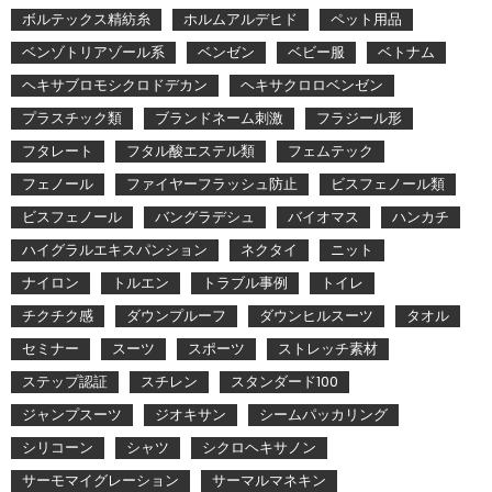
ボルテックス精紡糸
ホルムアルデヒド
ペット用品
ベンゾトリアゾール系
ベンゼン
ベビー服
ベトナム
ヘキサブロモシクロドデカン
ヘキサクロロベンゼン
プラスチック類
ブランドネーム刺激
フラジール形
フタレート
フタル酸エステル類
フェムテック
フェノール
ファイヤーフラッシュ防止
ビスフェノール類
ビスフェノール
バングラデシュ
バイオマス
ハンカチ
ハイグラルエキスパンション
ネクタイ
ニット
ナイロン
トルエン
トラブル事例
トイレ
チクチク感
ダウンプルーフ
ダウンヒルスーツ
タオル
セミナー
スーツ
スポーツ
ストレッチ素材
ステップ認証
スチレン
スタンダード100
ジャンプスーツ
ジオキサン
シームパッカリング
シリコーン
シャツ
シクロヘキサノン
サーモマイグレーション
サーマルマネキン