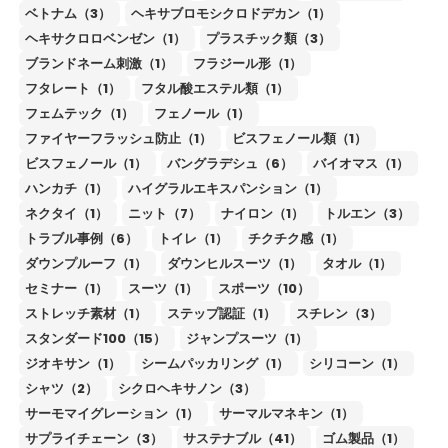
ベトナム（3）
ヘキサブロモシクロドデカン（1）
ヘキサクロロベンゼン（1）
プラスチック類（3）
ブランドネーム刺激（1）
フラジール形（1）
フタレート（1）
フタル酸エステル類（1）
フェムテック（1）
フェノール（1）
ファイヤーフラッシュ防止（1）
ビスフェノール類（1）
ビスフェノール（1）
バングラデシュ（6）
バイオマス（1）
ハンカチ（1）
ハイグラルエキスパンション（1）
ネクタイ（1）
ニット（7）
ナイロン（1）
トルエン（3）
トラブル事例（6）
トイレ（1）
チクチク感（1）
ダウンプルーフ（1）
ダウンヒルスーツ（1）
タオル（1）
セミナー（1）
スーツ（1）
スポーツ（10）
ストレッチ素材（1）
ステップ認証（1）
スチレン（3）
スタンダード100（15）
ジャンプスーツ（1）
ジオキサン（1）
シームパッカリング（1）
シリコーン（1）
シャツ（2）
シクロヘキサノン（3）
サーモマイグレーション（1）
サーマルマネキン（1）
サプライチェーン（3）
サステナブル（41）
ゴム製品（1）