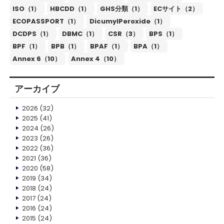
ISO（1）
HBCDD（1）
GHS分類（1）
ECサイト（2）
ECOPASSPORT（1）
DicumylPeroxide（1）
DCDPS（1）
DBMC（1）
CSR（3）
BPS（1）
BPF（1）
BPB（1）
BPAF（1）
BPA（1）
Annex 6（10）
Annex 4（10）
アーカイブ
2026
(32)
2025
(41)
2024
(26)
2023
(26)
2022
(36)
2021
(36)
2020
(58)
2019
(34)
2018
(24)
2017
(24)
2016
(24)
2015
(24)