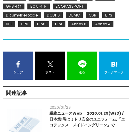
GHS分類
ECサイト
ECOPASSPORT
DicumylPeroxide
DCDPS
DBMC
CSR
BPS
BPF
BPB
BPAF
BPA
Annex 6
Annex 4
シェア
ポスト
送る
ブックマーク
関連記事
2020/01/29
繊維ニュースWeb 2020.01.29(WED) /
日本第1号はミドリ安全のユニフォーム,「エ
コテックス メイドイングリーン」で