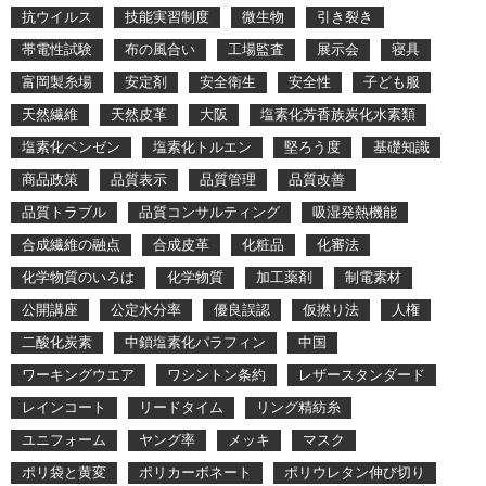
抗ウイルス
技能実習制度
微生物
引き裂き
帯電性試験
布の風合い
工場監査
展示会
寝具
富岡製糸場
安定剤
安全衛生
安全性
子ども服
天然繊維
天然皮革
大阪
塩素化芳香族炭化水素類
塩素化ベンゼン
塩素化トルエン
堅ろう度
基礎知識
商品政策
品質表示
品質管理
品質改善
品質トラブル
品質コンサルティング
吸湿発熱機能
合成繊維の融点
合成皮革
化粧品
化審法
化学物質のいろは
化学物質
加工薬剤
制電素材
公開講座
公定水分率
優良誤認
仮撚り法
人権
二酸化炭素
中鎖塩素化パラフィン
中国
ワーキングウエア
ワシントン条約
レザースタンダード
レインコート
リードタイム
リング精紡糸
ユニフォーム
ヤング率
メッキ
マスク
ポリ袋と黄変
ポリカーボネート
ポリウレタン伸び切り