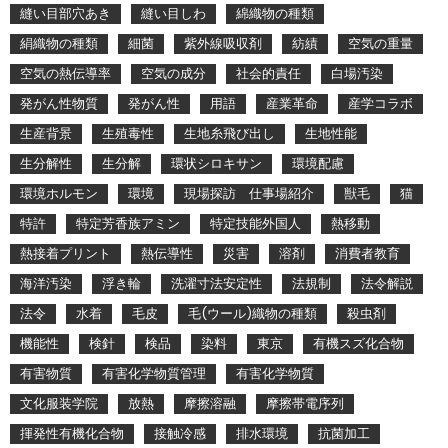
縫い目部穴あき
縫い目しわ
綿織物の種類
絹織物の種類
細菌
紫外線吸収剤
紡績
空気の重量
空気の熱伝導率
空気の成分
社会的責任
白場汚染
発がん性物質
発がん性
用語
産業革命
産学コラボ
生産背景
生殖毒性
生地糸飛び出し
生地性能
生分解性
生分解
環状シロキサン
環境配慮
環境ホルモン
環境
現場探訪 仕事場紹介
獣毛
猫
特許
特定芳香族アミン
特定技能外国人
熱移動
熱接着プリント
熱伝導性
災害
溶剤
消費者教育
海洋汚染
浮き輪
洗濯寸法安定性
法規制
法令解説
法令
水着
毛皮
毛(ウール)織物の種類
殺虫剤
機能性
検針
検品
染料
東京
有機スズ化合物
有害物質
有害化学物質管理
有害化学物質
文化服装学院
放熱
摩擦溶融
摩擦帯電序列
揮発性有機化合物
接触冷感
排水環境
抗菌加工