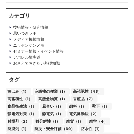
カテゴリ
技術情報・研究情報
思いつきラボ
メディア掲載情報
ニッセンケンメモ
セミナー情報・イベント情報
アパレル散歩道
おさえておきたい基礎知識
タグ
黄ばみ（1）
麻織物の種類（1）
高視認性（48）
高蓄積性（1）
高懸念物質（1）
香粧品（7）
食品衛生法（1）
風合い（1）
顔料（1）
靴下（1）
静電気対策（1）
静電気（1）
電気泳動法（2）
難燃剤（2）
難分解性（1）
雑貨（1）
雑学（4）
防腐剤（1）
防災・安全評価（69）
防水性（1）