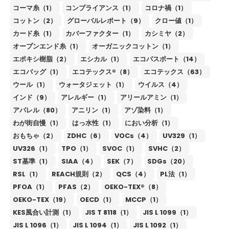
コーマ糸（1）
コンプライアンス（1）
コロナ禍（1）
コットン（2）
グローバルレポート（9）
クロー値（1）
カード糸（1）
カバーファクター（1）
カシミヤ（2）
オープンエンド糸（1）
オーガニックコットン（1）
エポキシ樹脂（2）
エシカル（1）
エコパスポート（14）
エコバッグ（1）
エコテックス®（8）
エコテックス（63）
ウール（1）
ウォータジェット（1）
ウイルス（4）
インド（9）
アレルギー（1）
アリールアミン（1）
アパレル（80）
アニリン（1）
アゾ染料（1）
わが街自慢（1）
はっ水性（1）
におい分析（1）
おもちゃ（2）
ZDHC（6）
VOCs（4）
UV329（1）
UV326（1）
TPO（1）
SVOC（1）
SVHC（2）
ST基準（1）
SIAA（4）
SEK（7）
SDGs（20）
RSL（1）
REACH規則（2）
QCS（4）
PL法（1）
PFOA（1）
PFAS（2）
OEKO-TEX®（8）
OEKO-TEX（19）
OECD（1）
MCCP（1）
KES風合い計測（1）
JIS T 8118（1）
JIS L 1099（1）
JIS L 1096（1）
JIS L 1094（1）
JIS L 1092（1）