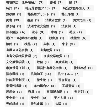
現場探訪 仕事場紹介（3）
獣毛（2）
猫（2）
特許（5）
特定芳香族アミン（3）
特定技能外国人（1）
熱移動（1）
熱接着プリント（1）
熱伝導性（1）
災害（33）
溶剤（1）
消費者教育（1）
海洋汚染（1）
浮き輪（1）
洗濯寸法安定性（1）
法規制（1）
法令解説（4）
法令（3）
水着（1）
毛皮（2）
毛(ウール)織物の種類（1）
殺虫剤（1）
機能性（5）
検針（1）
検品（2）
染料（1）
東京（9）
有機スズ化合物（1）
有害物質（12）
有害化学物質管理（7）
有害化学物質（5）
文化服装学院（1）
放熱（1）
摩擦溶融（1）
摩擦帯電序列（1）
揮発性有機化合物（1）
接触冷感（2）
排水環境（1）
抗菌加工（14）
抗ウイルス（7）
技能実習制度（1）
微生物（1）
引き裂き（1）
帯電性試験（1）
布の風合い（3）
工場監査（1）
展示会（2）
寝具（1）
富岡製糸場（1）
安定剤（1）
安全衛生（1）
安全性（12）
子ども服（6）
天然繊維（1）
天然皮革（1）
大阪（1）