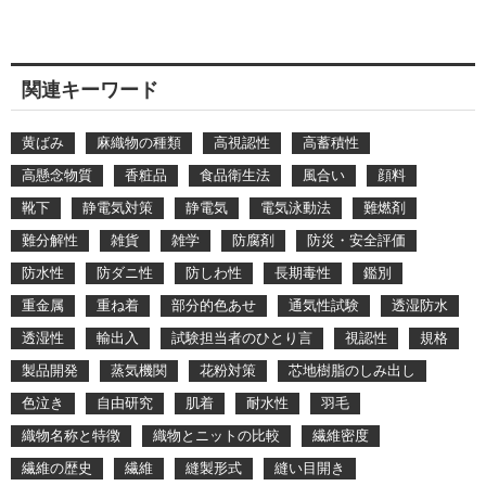
関連キーワード
黄ばみ
麻織物の種類
高視認性
高蓄積性
高懸念物質
香粧品
食品衛生法
風合い
顔料
靴下
静電気対策
静電気
電気泳動法
難燃剤
難分解性
雑貨
雑学
防腐剤
防災・安全評価
防水性
防ダニ性
防しわ性
長期毒性
鑑別
重金属
重ね着
部分的色あせ
通気性試験
透湿防水
透湿性
輸出入
試験担当者のひとり言
視認性
規格
製品開発
蒸気機関
花粉対策
芯地樹脂のしみ出し
色泣き
自由研究
肌着
耐水性
羽毛
織物名称と特徴
織物とニットの比較
繊維密度
繊維の歴史
繊維
縫製形式
縫い目開き