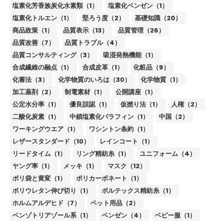
塩素化芳香族炭化水素類（1）
塩素化ベンゼン（1）
塩素化トルエン（1）
堅ろう度（2）
基礎知識（20）
商品政策（1）
品質表示（13）
品質管理（26）
品質改善（7）
品質トラブル（4）
品質コンサルティング（3）
吸湿発熱機能（1）
合成繊維の融点（1）
合成皮革（1）
化粧品（9）
化審法（3）
化学物質のいろは（30）
化学物質（1）
加工薬剤（2）
制電素材（1）
公開講座（1）
公定水分率（1）
優良誤認（1）
仮撚り法（1）
人権（2）
二酸化炭素（1）
中鎖塩素化パラフィン（1）
中国（2）
ワーキングウエア（1）
ワシントン条約（1）
レザースタンダード（10）
レインコート（1）
リードタイム（1）
リング精紡糸（1）
ユニフォーム（4）
ヤング率（1）
メッキ（1）
マスク（12）
ポリ袋と黄変（1）
ポリカーボネート（1）
ポリウレタン伸び切り（1）
ボルテックス精紡糸（1）
ホルムアルデヒド（7）
ペット用品（2）
ベンゾトリアゾール系（1）
ベンゼン（4）
ベビー服（1）