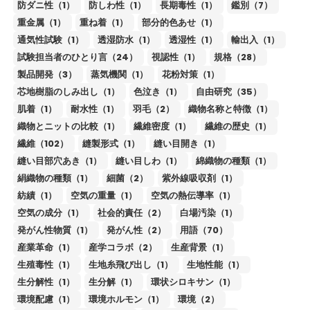
防ダニ性（1）
防しわ性（1）
長期毒性（1）
鑑別（7）
重金属（1）
重ね着（1）
部分的色あせ（1）
通気性試験（1）
透湿防水（1）
透湿性（1）
輸出入（1）
試験担当者のひとり言（24）
視認性（1）
規格（28）
製品開発（3）
蒸気機関（1）
花粉対策（1）
芯地樹脂のしみ出し（1）
色泣き（1）
自由研究（35）
肌着（1）
耐水性（1）
羽毛（2）
織物名称と特徴（1）
織物とニットの比較（1）
繊維密度（1）
繊維の歴史（1）
繊維（102）
縫製形式（1）
縫い目開き（1）
縫い目部穴あき（1）
縫い目しわ（1）
綿織物の種類（1）
絹織物の種類（1）
細菌（2）
紫外線吸収剤（1）
紡績（1）
空気の重量（1）
空気の熱伝導率（1）
空気の成分（1）
社会的責任（2）
白場汚染（1）
発がん性物質（1）
発がん性（2）
用語（70）
産業革命（1）
産学コラボ（2）
生産背景（1）
生殖毒性（1）
生地糸飛び出し（1）
生地性能（1）
生分解性（1）
生分解（1）
環状シロキサン（1）
環境配慮（1）
環境ホルモン（1）
環境（2）