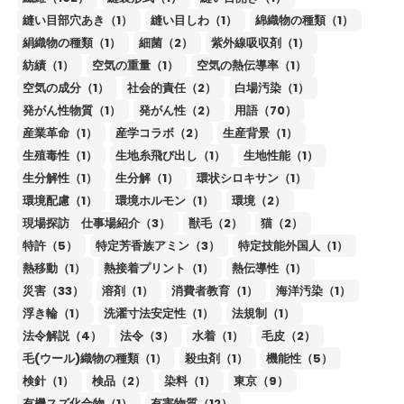
縫い目部穴あき（1）
縫い目しわ（1）
綿織物の種類（1）
絹織物の種類（1）
細菌（2）
紫外線吸収剤（1）
紡績（1）
空気の重量（1）
空気の熱伝導率（1）
空気の成分（1）
社会的責任（2）
白場汚染（1）
発がん性物質（1）
発がん性（2）
用語（70）
産業革命（1）
産学コラボ（2）
生産背景（1）
生殖毒性（1）
生地糸飛び出し（1）
生地性能（1）
生分解性（1）
生分解（1）
環状シロキサン（1）
環境配慮（1）
環境ホルモン（1）
環境（2）
現場探訪 仕事場紹介（3）
獣毛（2）
猫（2）
特許（5）
特定芳香族アミン（3）
特定技能外国人（1）
熱移動（1）
熱接着プリント（1）
熱伝導性（1）
災害（33）
溶剤（1）
消費者教育（1）
海洋汚染（1）
浮き輪（1）
洗濯寸法安定性（1）
法規制（1）
法令解説（4）
法令（3）
水着（1）
毛皮（2）
毛(ウール)織物の種類（1）
殺虫剤（1）
機能性（5）
検針（1）
検品（2）
染料（1）
東京（9）
有機スズ化合物（1）
有害物質（12）