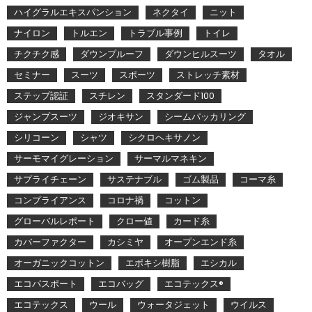
ハイグラルエキスパンション
ネクタイ
ニット
ナイロン
トルエン
トラブル事例
トイレ
チクチク感
ダウンプルーフ
ダウンヒルスーツ
タオル
セミナー
スーツ
スポーツ
ストレッチ素材
ステップ認証
スチレン
スタンダード100
ジャンプスーツ
ジオキサン
シームパッカリング
シリコーン
シャツ
シクロヘキサノン
サーモマイグレーション
サーマルマネキン
サプライチェーン
サステナブル
ゴム製品
コーマ糸
コンプライアンス
コロナ禍
コットン
グローバルレポート
クロー値
カード糸
カバーファクター
カシミヤ
オープンエンド糸
オーガニックコットン
エポキシ樹脂
エシカル
エコパスポート
エコバッグ
エコテックス®
エコテックス
ウール
ウォータジェット
ウイルス