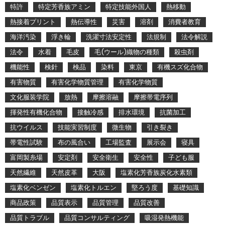
特許
特定芳香族アミン
特定技能外国人
熱移動
熱接着プリント
熱伝導性
災害
溶剤
消費者教育
海洋汚染
浮き輪
洗濯寸法安定性
法規制
法令解説
法令
水着
毛皮
毛(ウール)織物の種類
殺虫剤
機能性
検針
検品
染料
東京
有機スズ化合物
有害物質
有害化学物質管理
有害化学物質
文化服装学院
放熱
摩擦溶融
摩擦帯電序列
揮発性有機化合物
接触冷感
排水環境
抗菌加工
抗ウイルス
技能実習制度
微生物
引き裂き
帯電性試験
布の風合い
工場監査
展示会
寝具
富岡製糸場
安定剤
安全衛生
安全性
子ども服
天然繊維
天然皮革
大阪
塩素化芳香族炭化水素類
塩素化ベンゼン
塩素化トルエン
堅ろう度
基礎知識
商品政策
品質表示
品質管理
品質改善
品質トラブル
品質コンサルティング
吸湿発熱機能