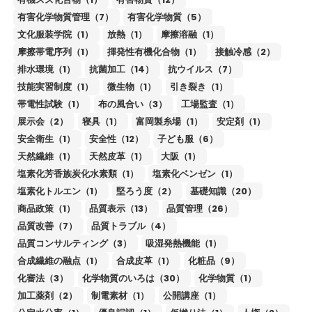
有害化学物質管理（7）
有害化学物質（5）
文化服装学院（1）
放熱（1）
摩擦溶融（1）
摩擦帯電序列（1）
揮発性有機化合物（1）
接触冷感（2）
排水環境（1）
抗菌加工（14）
抗ウイルス（7）
技能実習制度（1）
微生物（1）
引き裂き（1）
帯電性試験（1）
布の風合い（3）
工場監査（1）
展示会（2）
寝具（1）
富岡製糸場（1）
安定剤（1）
安全衛生（1）
安全性（12）
子ども服（6）
天然繊維（1）
天然皮革（1）
大阪（1）
塩素化芳香族炭化水素類（1）
塩素化ベンゼン（1）
塩素化トルエン（1）
堅ろう度（2）
基礎知識（20）
商品政策（1）
品質表示（13）
品質管理（26）
品質改善（7）
品質トラブル（4）
品質コンサルティング（3）
吸湿発熱機能（1）
合成繊維の融点（1）
合成皮革（1）
化粧品（9）
化審法（3）
化学物質のいろは（30）
化学物質（1）
加工薬剤（2）
制電素材（1）
公開講座（1）