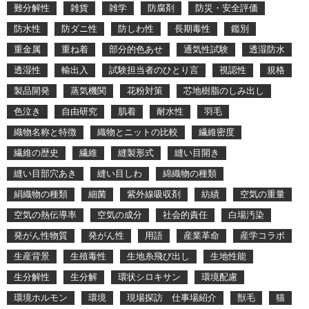
難分解性
雑貨
雑学
防腐剤
防災・安全評価
防水性
防ダニ性
防しわ性
長期毒性
鑑別
重金属
重ね着
部分的色あせ
通気性試験
透湿防水
透湿性
輸出入
試験担当者のひとり言
視認性
規格
製品開発
蒸気機関
花粉対策
芯地樹脂のしみ出し
色泣き
自由研究
肌着
耐水性
羽毛
織物名称と特徴
織物とニットの比較
繊維密度
繊維の歴史
繊維
縫製形式
縫い目開き
縫い目部穴あき
縫い目しわ
綿織物の種類
絹織物の種類
細菌
紫外線吸収剤
紡績
空気の重量
空気の熱伝導率
空気の成分
社会的責任
白場汚染
発がん性物質
発がん性
用語
産業革命
産学コラボ
生産背景
生殖毒性
生地糸飛び出し
生地性能
生分解性
生分解
環状シロキサン
環境配慮
環境ホルモン
環境
現場探訪 仕事場紹介
獣毛
猫