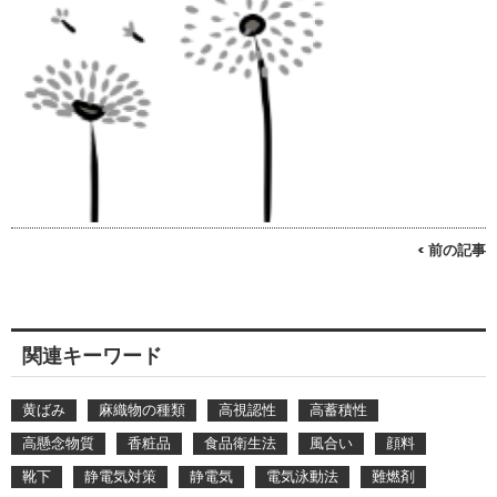
< 前の記事
関連キーワード
黄ばみ
麻織物の種類
高視認性
高蓄積性
高懸念物質
香粧品
食品衛生法
風合い
顔料
靴下
静電気対策
静電気
電気泳動法
難燃剤