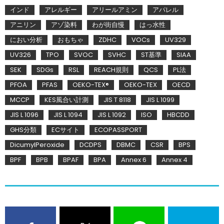
インド
アレルギー
アリールアミン
アパレル
アニリン
アゾ染料
わが街自慢
はっ水性
におい分析
おもちゃ
ZDHC
VOCs
UV329
UV326
TPO
SVOC
SVHC
ST基準
SIAA
SEK
SDGs
RSL
REACH規則
QCS
PL法
PFOA
PFAS
OEKO-TEX®
OEKO-TEX
OECD
MCCP
KES風合い計測
JIS T 8118
JIS L 1099
JIS L 1096
JIS L 1094
JIS L 1092
ISO
HBCDD
GHS分類
ECサイト
ECOPASSPORT
DicumylPeroxide
DCDPS
DBMC
CSR
BPS
BPF
BPB
BPAF
BPA
Annex 6
Annex 4