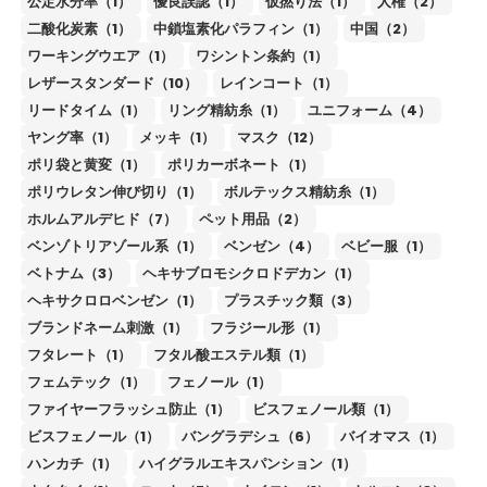
公定水分率（1）
優良誤認（1）
仮撚り法（1）
人権（2）
二酸化炭素（1）
中鎖塩素化パラフィン（1）
中国（2）
ワーキングウエア（1）
ワシントン条約（1）
レザースタンダード（10）
レインコート（1）
リードタイム（1）
リング精紡糸（1）
ユニフォーム（4）
ヤング率（1）
メッキ（1）
マスク（12）
ポリ袋と黄変（1）
ポリカーボネート（1）
ポリウレタン伸び切り（1）
ボルテックス精紡糸（1）
ホルムアルデヒド（7）
ペット用品（2）
ベンゾトリアゾール系（1）
ベンゼン（4）
ベビー服（1）
ベトナム（3）
ヘキサブロモシクロドデカン（1）
ヘキサクロロベンゼン（1）
プラスチック類（3）
ブランドネーム刺激（1）
フラジール形（1）
フタレート（1）
フタル酸エステル類（1）
フェムテック（1）
フェノール（1）
ファイヤーフラッシュ防止（1）
ビスフェノール類（1）
ビスフェノール（1）
バングラデシュ（6）
バイオマス（1）
ハンカチ（1）
ハイグラルエキスパンション（1）