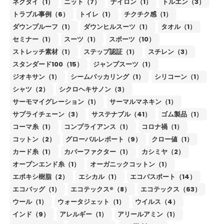
ネクタイ（1）
ニット（7）
ナイロン（1）
トルエン（3）
トラブル事例（6）
トイレ（1）
チクチク感（1）
ダウンプルーフ（1）
ダウンヒルスーツ（1）
タオル（1）
セミナー（1）
スーツ（1）
スポーツ（10）
ストレッチ素材（1）
ステップ認証（1）
スチレン（3）
スタンダード100（15）
ジャンプスーツ（1）
ジオキサン（1）
シームパッカリング（1）
シリコーン（1）
シャツ（2）
シクロヘキサノン（3）
サーモマイグレーション（1）
サーマルマネキン（1）
サプライチェーン（3）
サステナブル（41）
ゴム製品（1）
コーマ糸（1）
コンプライアンス（1）
コロナ禍（1）
コットン（2）
グローバルレポート（9）
クロー値（1）
カード糸（1）
カバーファクター（1）
カシミヤ（2）
オープンエンド糸（1）
オーガニックコットン（1）
エポキシ樹脂（2）
エシカル（1）
エコパスポート（14）
エコバッグ（1）
エコテックス®（8）
エコテックス（63）
ウール（1）
ウォータジェット（1）
ウイルス（4）
インド（9）
アレルギー（1）
アリールアミン（1）