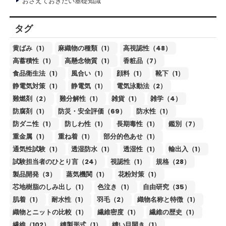
おさえておきたい基礎知識
タグ
黄ばみ（1）
麻織物の種類（1）
高視認性（48）
高蓄積性（1）
高懸念物質（1）
香粧品（7）
食品衛生法（1）
風合い（1）
顔料（1）
靴下（1）
静電気対策（1）
静電気（1）
電気泳動法（2）
難燃剤（2）
難分解性（1）
雑貨（1）
雑学（4）
防腐剤（1）
防災・安全評価（69）
防水性（1）
防ダニ性（1）
防しわ性（1）
長期毒性（1）
鑑別（7）
重金属（1）
重ね着（1）
部分的色あせ（1）
通気性試験（1）
透湿防水（1）
透湿性（1）
輸出入（1）
試験担当者のひとり言（24）
視認性（1）
規格（28）
製品開発（3）
蒸気機関（1）
花粉対策（1）
芯地樹脂のしみ出し（1）
色泣き（1）
自由研究（35）
肌着（1）
耐水性（1）
羽毛（2）
織物名称と特徴（1）
織物とニットの比較（1）
繊維密度（1）
繊維の歴史（1）
繊維（102）
縫製形式（1）
縫い目開き（1）