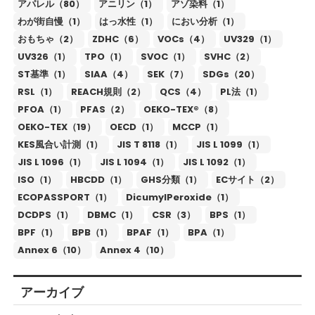
アパレル（80）
アニリン（1）
アゾ染料（1）
わが街自慢（1）
はっ水性（1）
におい分析（1）
おもちゃ（2）
ZDHC（6）
VOCs（4）
UV329（1）
UV326（1）
TPO（1）
SVOC（1）
SVHC（2）
ST基準（1）
SIAA（4）
SEK（7）
SDGs（20）
RSL（1）
REACH規則（2）
QCS（4）
PL法（1）
PFOA（1）
PFAS（2）
OEKO-TEX®（8）
OEKO-TEX（19）
OECD（1）
MCCP（1）
KES風合い計測（1）
JIS T 8118（1）
JIS L 1099（1）
JIS L 1096（1）
JIS L 1094（1）
JIS L 1092（1）
ISO（1）
HBCDD（1）
GHS分類（1）
ECサイト（2）
ECOPASSPORT（1）
DicumylPeroxide（1）
DCDPS（1）
DBMC（1）
CSR（3）
BPS（1）
BPF（1）
BPB（1）
BPAF（1）
BPA（1）
Annex 6（10）
Annex 4（10）
アーカイブ