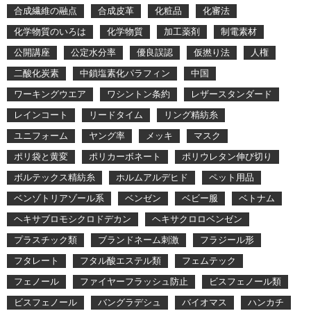
合成繊維の融点
合成皮革
化粧品
化審法
化学物質のいろは
化学物質
加工薬剤
制電素材
公開講座
公定水分率
優良誤認
仮撚り法
人権
二酸化炭素
中鎖塩素化パラフィン
中国
ワーキングウエア
ワシントン条約
レザースタンダード
レインコート
リードタイム
リング精紡糸
ユニフォーム
ヤング率
メッキ
マスク
ポリ袋と黄変
ポリカーボネート
ポリウレタン伸び切り
ボルテックス精紡糸
ホルムアルデヒド
ペット用品
ベンゾトリアゾール系
ベンゼン
ベビー服
ベトナム
ヘキサブロモシクロドデカン
ヘキサクロロベンゼン
プラスチック類
ブランドネーム刺激
フラジール形
フタレート
フタル酸エステル類
フェムテック
フェノール
ファイヤーフラッシュ防止
ビスフェノール類
ビスフェノール
バングラデシュ
バイオマス
ハンカチ