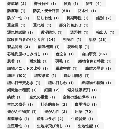
難燃剤（2）
難分解性（1）
雑貨（1）
雑学（4）
防腐剤（1）
防災・安全評価（69）
防水性（1）
防ダニ性（1）
防しわ性（1）
長期毒性（1）
鑑別（7）
重金属（1）
重ね着（1）
部分的色あせ（1）
通気性試験（1）
透湿防水（1）
透湿性（1）
輸出入（1）
試験担当者のひとり言（24）
視認性（1）
規格（28）
製品開発（3）
蒸気機関（1）
花粉対策（1）
芯地樹脂のしみ出し（1）
色泣き（1）
自由研究（35）
肌着（1）
耐水性（1）
羽毛（2）
織物名称と特徴（1）
織物とニットの比較（1）
繊維密度（1）
繊維の歴史（1）
繊維（102）
縫製形式（1）
縫い目開き（1）
縫い目部穴あき（1）
縫い目しわ（1）
綿織物の種類（1）
絹織物の種類（1）
細菌（2）
紫外線吸収剤（1）
紡績（1）
空気の重量（1）
空気の熱伝導率（1）
空気の成分（1）
社会的責任（2）
白場汚染（1）
発がん性物質（1）
発がん性（2）
用語（70）
産業革命（1）
産学コラボ（2）
生産背景（1）
生殖毒性（1）
生地糸飛び出し（1）
生地性能（1）