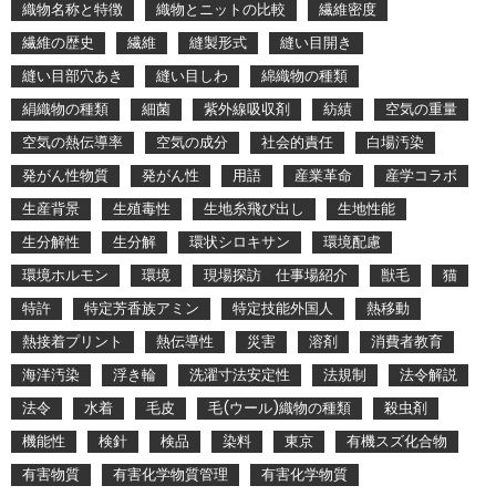
織物名称と特徴
織物とニットの比較
繊維密度
繊維の歴史
繊維
縫製形式
縫い目開き
縫い目部穴あき
縫い目しわ
綿織物の種類
絹織物の種類
細菌
紫外線吸収剤
紡績
空気の重量
空気の熱伝導率
空気の成分
社会的責任
白場汚染
発がん性物質
発がん性
用語
産業革命
産学コラボ
生産背景
生殖毒性
生地糸飛び出し
生地性能
生分解性
生分解
環状シロキサン
環境配慮
環境ホルモン
環境
現場探訪 仕事場紹介
獣毛
猫
特許
特定芳香族アミン
特定技能外国人
熱移動
熱接着プリント
熱伝導性
災害
溶剤
消費者教育
海洋汚染
浮き輪
洗濯寸法安定性
法規制
法令解説
法令
水着
毛皮
毛(ウール)織物の種類
殺虫剤
機能性
検針
検品
染料
東京
有機スズ化合物
有害物質
有害化学物質管理
有害化学物質