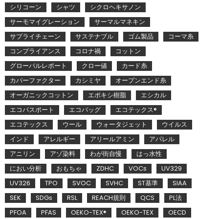
シリコーン
シャツ
シクロヘキサノン
サーモマイグレーション
サーマルマネキン
サプライチェーン
サステナブル
ゴム製品
コーマ糸
コンプライアンス
コロナ禍
コットン
グローバルレポート
クロー値
カード糸
カバーファクター
カシミヤ
オープンエンド糸
オーガニックコットン
エポキシ樹脂
エシカル
エコパスポート
エコバッグ
エコテックス®
エコテックス
ウール
ウォータジェット
ウイルス
インド
アレルギー
アリールアミン
アパレル
アニリン
アゾ染料
わが街自慢
はっ水性
におい分析
おもちゃ
ZDHC
VOCs
UV329
UV326
TPO
SVOC
SVHC
ST基準
SIAA
SEK
SDGs
RSL
REACH規則
QCS
PL法
PFOA
PFAS
OEKO-TEX®
OEKO-TEX
OECD