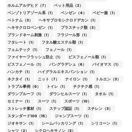
ホルムアルデヒド（7）
ペット用品（2）
ベンゾトリアゾール系（1）
ベンゼン（4）
ベビー服（1）
ベトナム（3）
ヘキサブロモシクロドデカン（1）
ヘキサクロロベンゼン（1）
プラスチック類（3）
ブランドネーム刺激（1）
フラジール形（1）
フタレート（1）
フタル酸エステル類（1）
フェムテック（1）
フェノール（1）
ファイヤーフラッシュ防止（1）
ビスフェノール類（1）
ビスフェノール（1）
バングラデシュ（6）
バイオマス（1）
ハンカチ（1）
ハイグラルエキスパンション（1）
ネクタイ（1）
ニット（7）
ナイロン（1）
トルエン（3）
トラブル事例（6）
トイレ（1）
チクチク感（1）
ダウンプルーフ（1）
ダウンヒルスーツ（1）
タオル（1）
セミナー（1）
スーツ（1）
スポーツ（10）
ストレッチ素材（1）
ステップ認証（1）
スチレン（3）
スタンダード100（15）
ジャンプスーツ（1）
ジオキサン（1）
シームパッカリング（1）
シリコーン（1）
シャツ（2）
シクロヘキサノン（3）