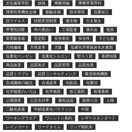
文化服装学院
放熱
摩擦溶融
摩擦帯電序列
揮発性有機化合物
接触冷感
排水環境
抗菌加工
抗ウイルス
技能実習制度
微生物
引き裂き
帯電性試験
布の風合い
工場監査
展示会
寝具
富岡製糸場
安定剤
安全衛生
安全性
子ども服
天然繊維
天然皮革
大阪
塩素化芳香族炭化水素類
塩素化ベンゼン
塩素化トルエン
堅ろう度
基礎知識
商品政策
品質表示
品質管理
品質改善
品質トラブル
品質コンサルティング
吸湿発熱機能
合成繊維の融点
合成皮革
化粧品
化審法
化学物質のいろは
化学物質
加工薬剤
制電素材
公開講座
公定水分率
優良誤認
仮撚り法
人権
二酸化炭素
中鎖塩素化パラフィン
中国
ワーキングウエア
ワシントン条約
レザースタンダード
レインコート
リードタイム
リング精紡糸