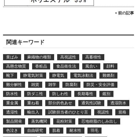
< 前の記事
関連キーワード
黄ばみ
麻織物の種類
高視認性
高蓄積性
高懸念物質
香粧品
食品衛生法
風合い
顔料
靴下
静電気対策
静電気
電気泳動法
難燃剤
難分解性
雑貨
雑学
防腐剤
防災・安全評価
防水性
防ダニ性
防しわ性
長期毒性
鑑別
重金属
重ね着
部分的色あせ
通気性試験
透湿防水
透湿性
輸出入
試験担当者のひとり言
視認性
規格
製品開発
蒸気機関
花粉対策
芯地樹脂のしみ出し
色泣き
自由研究
肌着
耐水性
羽毛