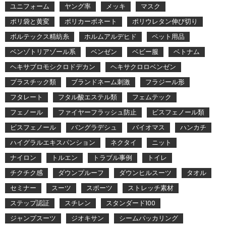
ユニフォーム
ヤング率
メッキ
マスク
ポリ袋と黄変
ポリカーボネート
ポリウレタン伸び切り
ボルテックス精紡糸
ホルムアルデヒド
ペット用品
ベンゾトリアゾール系
ベンゼン
ベビー服
ベトナム
ヘキサブロモシクロドデカン
ヘキサクロロベンゼン
プラスチック類
ブランドネーム刺激
フラジール形
フタレート
フタル酸エステル類
フェムテック
フェノール
ファイヤーフラッシュ防止
ビスフェノール類
ビスフェノール
バングラデシュ
バイオマス
ハンカチ
ハイグラルエキスパンション
ネクタイ
ニット
ナイロン
トルエン
トラブル事例
トイレ
チクチク感
ダウンプルーフ
ダウンヒルスーツ
タオル
セミナー
スーツ
スポーツ
ストレッチ素材
ステップ認証
スチレン
スタンダード100
ジャンプスーツ
ジオキサン
シームパッカリング