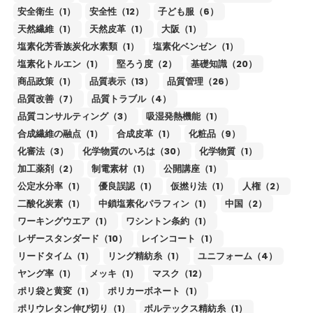
安全衛生（1）
安全性（12）
子ども服（6）
天然繊維（1）
天然皮革（1）
大阪（1）
塩素化芳香族炭化水素類（1）
塩素化ベンゼン（1）
塩素化トルエン（1）
堅ろう度（2）
基礎知識（20）
商品政策（1）
品質表示（13）
品質管理（26）
品質改善（7）
品質トラブル（4）
品質コンサルティング（3）
吸湿発熱機能（1）
合成繊維の融点（1）
合成皮革（1）
化粧品（9）
化審法（3）
化学物質のいろは（30）
化学物質（1）
加工薬剤（2）
制電素材（1）
公開講座（1）
公定水分率（1）
優良誤認（1）
仮撚り法（1）
人権（2）
二酸化炭素（1）
中鎖塩素化パラフィン（1）
中国（2）
ワーキングウエア（1）
ワシントン条約（1）
レザースタンダード（10）
レインコート（1）
リードタイム（1）
リング精紡糸（1）
ユニフォーム（4）
ヤング率（1）
メッキ（1）
マスク（12）
ポリ袋と黄変（1）
ポリカーボネート（1）
ポリウレタン伸び切り（1）
ボルテックス精紡糸（1）