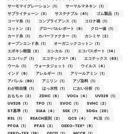
サーモマイグレーション（1）
サーマルマネキン（1）
サプライチェーン（3）
サステナブル（41）
ゴム製品（1）
コーマ糸（1）
コンプライアンス（1）
コロナ禍（1）
コットン（2）
グローバルレポート（9）
クロー値（1）
カード糸（1）
カバーファクター（1）
カシミヤ（2）
オープンエンド糸（1）
オーガニックコットン（1）
エポキシ樹脂（2）
エシカル（1）
エコパスポート（14）
エコバッグ（1）
エコテックス®（8）
エコテックス（63）
ウール（1）
ウォータジェット（1）
ウイルス（4）
インド（9）
アレルギー（1）
アリールアミン（1）
アパレル（80）
アニリン（1）
アゾ染料（1）
わが街自慢（1）
はっ水性（1）
におい分析（1）
おもちゃ（2）
ZDHC（6）
VOCs（4）
UV329（1）
UV326（1）
TPO（1）
SVOC（1）
SVHC（2）
ST基準（1）
SIAA（4）
SEK（7）
SDGs（20）
RSL（1）
REACH規則（2）
QCS（4）
PL法（1）
PFOA（1）
PFAS（2）
OEKO-TEX®（8）
OEKO-TEX（19）
OECD（1）
MCCP（1）