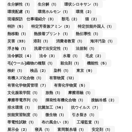
生分解性（1）
生分解（1）
環状シロキサン（1）
環境配慮（1）
環境ホルモン（1）
環境（2）
現場探訪 仕事場紹介（3）
獣毛（2）
猫（2）
特許（5）
特定芳香族アミン（3）
特定技能外国人（1）
熱移動（1）
熱接着プリント（1）
熱伝導性（1）
災害（33）
溶剤（1）
消費者教育（1）
海洋汚染（1）
浮き輪（1）
洗濯寸法安定性（1）
法規制（1）
法令解説（4）
法令（3）
水着（1）
毛皮（2）
毛(ウール)織物の種類（1）
殺虫剤（1）
機能性（5）
検針（1）
検品（2）
染料（1）
東京（9）
有機スズ化合物（1）
有害物質（12）
有害化学物質管理（7）
有害化学物質（5）
文化服装学院（1）
放熱（1）
摩擦溶融（1）
摩擦帯電序列（1）
揮発性有機化合物（1）
接触冷感（2）
排水環境（1）
抗菌加工（14）
抗ウイルス（7）
技能実習制度（1）
微生物（1）
引き裂き（1）
帯電性試験（1）
布の風合い（3）
工場監査（1）
展示会（2）
寝具（1）
富岡製糸場（1）
安定剤（1）