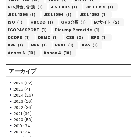
KES風合い計測（1）
JIS T 8118（1）
JIS L 1099（1）
JIS L 1096（1）
JIS L 1094（1）
JIS L 1092（1）
ISO（1）
HBCDD（1）
GHS分類（1）
ECサイト（2）
ECOPASSPORT（1）
DicumylPeroxide（1）
DCDPS（1）
DBMC（1）
CSR（3）
BPS（1）
BPF（1）
BPB（1）
BPAF（1）
BPA（1）
Annex 6（10）
Annex 4（10）
アーカイブ
2026
(32)
2025
(41)
2024
(26)
2023
(26)
2022
(36)
2021
(36)
2020
(58)
2019
(34)
2018
(24)