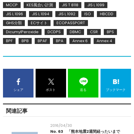
MCCP
KES風合い計測
JIS T 8118
JIS L 1099
JIS L 1096
JIS L 1094
JIS L 1092
ISO
HBCDD
GHS分類
ECサイト
ECOPASSPORT
DicumylPeroxide
DCDPS
DBMC
CSR
BPS
BPF
BPB
BPAF
BPA
Annex 6
Annex 4
シェア
ポスト
送る
ブックマーク
関連記事
2016/04/30
No. 63 「熊本地震2週間経ったいまで